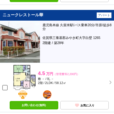
ニュークレストール華
アパート
鹿児島本線 久留米駅/バス乗車20分/市原/徒歩8
分
佐賀県三養基郡みやき町大字白壁 1265
2階建 / 築28年
4.5
万円
（管理費等2,200円）
敷 － / 礼 －
2階 / 2LDK / 58.12㎡
BunChinPAY
ポンタ
部屋
お問い合わせ(無料)
お気に入り