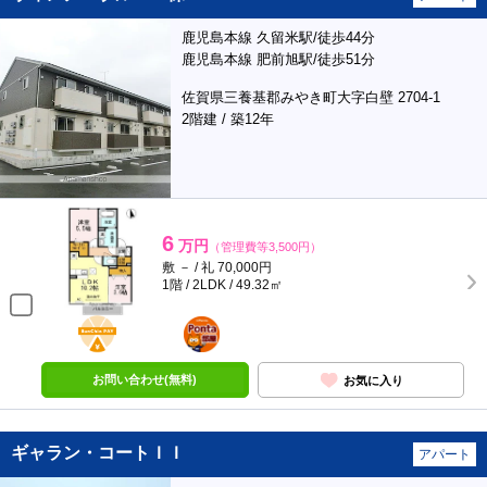
鹿児島本線 久留米駅/徒歩44分
鹿児島本線 肥前旭駅/徒歩51分
佐賀県三養基郡みやき町大字白壁 2704-1
2階建 / 築12年
6
万円
（管理費等3,500円）
敷 － / 礼 70,000円
1階 / 2LDK / 49.32㎡
BunChinPAY
ポンタ
部屋
お問い合わせ(無料)
お気に入り
ギャラン・コートＩＩ
アパート