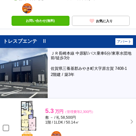
ポンタ
部屋
お問い合わせ(無料)
お気に入り
トレスプエンテ Ⅱ
アパート
ＪＲ長崎本線 中原駅/バス乗車6分/東寒水団地
前/徒歩3分
佐賀県三養基郡みやき町大字原古賀 7408-1
2階建 / 築3年
5.3
万円
（管理費等2,300円）
敷 － / 礼 58,500円
1階 / 1LDK / 50.14㎡
BunChinPAY
ポンタ
部屋