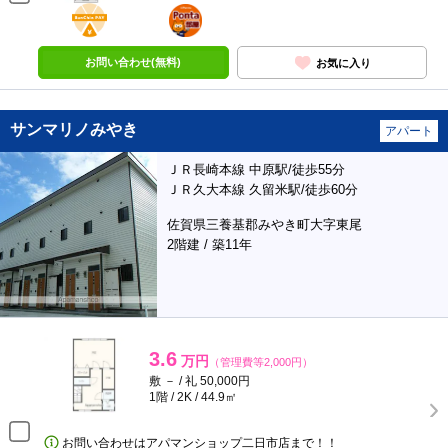
BunChinPAY
ポンタ
部屋
お問い合わせ(無料)
お気に入り
サンマリノみやき
アパート
ＪＲ長崎本線 中原駅/徒歩55分
ＪＲ久大本線 久留米駅/徒歩60分
佐賀県三養基郡みやき町大字東尾
2階建 / 築11年
3.6
万円
（管理費等2,000円）
敷 － / 礼 50,000円
1階 / 2K / 44.9㎡
お問い合わせはアパマンショップ二日市店まで！！