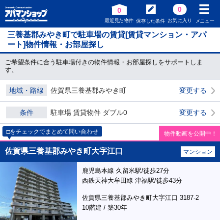
0
0
最近見た物件
お気に入り
保存した条件
メニュー
三養基郡みやき町で駐車場の賃貸[賃貸マンション・アパ
ート]物件情報・お部屋探し
ご希望条件に合う駐車場付きの物件情報・お部屋探しをサポートしま
す。
地域・路線
佐賀県三養基郡みやき町
変更する
条件
駐車場 賃貸物件 ダブル0
変更する
□をチェックでまとめて問い合わせ
物件動画を公開中！
佐賀県三養基郡みやき町大字江口
マンション
鹿児島本線 久留米駅/徒歩27分
西鉄天神大牟田線 津福駅/徒歩43分
佐賀県三養基郡みやき町大字江口 3187-2
10階建 / 築30年