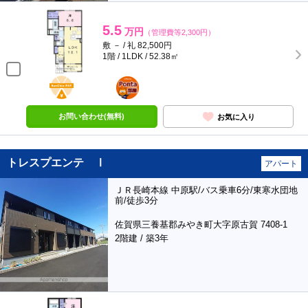
5.5
万円
（管理費等2,300円）
敷 － / 礼 82,500円
1階 / 1LDK / 52.38㎡
BunChinPAY
ポンタ
部屋
お問い合わせ(無料)
お気に入り
トレスプエンテ Ⅰ
アパート
ＪＲ長崎本線 中原駅/バス乗車6分/東寒水団地
前/徒歩3分
佐賀県三養基郡みやき町大字原古賀 7408-1
2階建 / 築3年