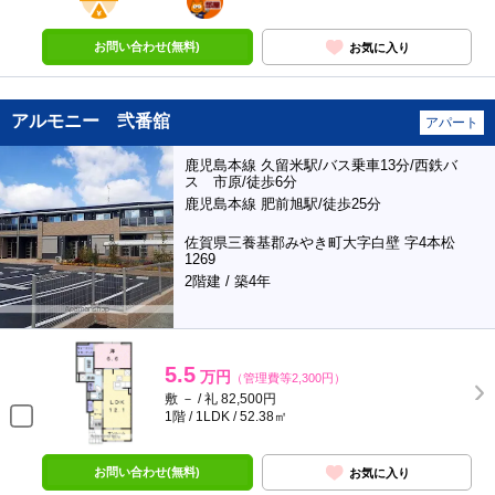
お問い合わせ(無料)
お気に入り
アルモニー 弐番舘
アパート
鹿児島本線 久留米駅/バス乗車13分/西鉄バ
ス 市原/徒歩6分
鹿児島本線 肥前旭駅/徒歩25分
佐賀県三養基郡みやき町大字白壁 字4本松
1269
2階建 / 築4年
5.5
万円
（管理費等2,300円）
敷 － / 礼 82,500円
1階 / 1LDK / 52.38㎡
お問い合わせ(無料)
お気に入り