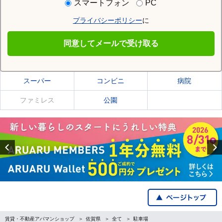
スマートフォン
PC
プライバシーポリシー
に
三養基郡みやき町
同意してメールで受け取る
三養基郡みやき町の施設一覧
スーパー
コンビニ
病院
ファミレス
公園
Previous
賃貸・不動産アパマンショップ
佐賀県
全て
駐車場