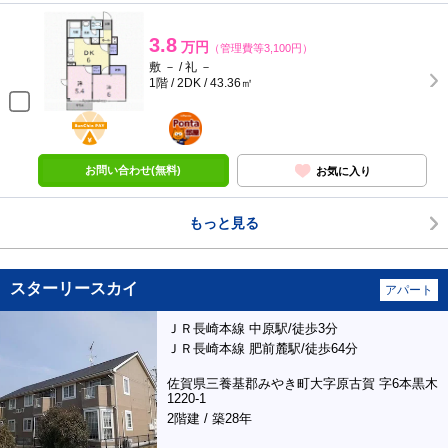
3.8
万円
（管理費等3,100円）
敷 － / 礼 －
1階 / 2DK / 43.36㎡
BunChinPAY
ポンタ
部屋
お問い合わせ(無料)
お気に入り
もっと見る
スターリースカイ
アパート
ＪＲ長崎本線 中原駅/徒歩3分
ＪＲ長崎本線 肥前麓駅/徒歩64分
佐賀県三養基郡みやき町大字原古賀 字6本黒木
1220-1
2階建 / 築28年