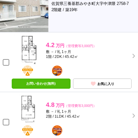
佐賀県三養基郡みやき町大字中津隈 2758-7
2階建 / 築19年
4.2
万円
（管理費等3,000円）
敷 － / 礼 1ヶ月
1階 / 2DK / 45.42㎡
BunChinPAY
ポンタ
部屋
お問い合わせ(無料)
お気に入り
4.8
万円
（管理費等3,000円）
敷 － / 礼 1ヶ月
2階 / 1LDK / 45.42㎡
BunChinPAY
ポンタ
部屋