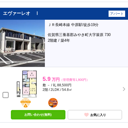
エヴァーレオ Ⅰ
アパート
ＪＲ長崎本線 中原駅/徒歩19分
佐賀県三養基郡みやき町大字簑原 730
2階建 / 築4年
5.9
万円
（管理費等1,800円）
敷 － / 礼 88,500円
2階 / 2LDK / 54.8㎡
BunChinPAY
ポンタ
部屋
お問い合わせ(無料)
お気に入り