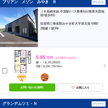
ブリアン メゾン みやき Ｂ
アパート
ＪＲ長崎本線 中原駅/バス乗車6分/東寒水団地
前/徒歩8分
佐賀県三養基郡みやき町大字原古賀 6980
2階建 / 築3年
5.85
万円
（管理費等2,600円）
敷 － / 礼 65,000円
2階 / 2LDK / 59.58㎡
BunChinPAY
ポンタ
部屋
お問い合わせ(無料)
お気に入り
グランデムツミ・Ｎ
アパート