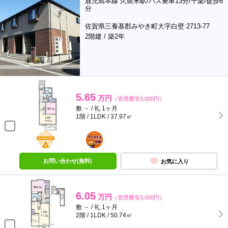
鹿児島本線 久留米駅/バス乗車13分/千栗/徒歩6
分
佐賀県三養基郡みやき町大字白壁 2713-77
2階建 / 築2年
5.65
万円
（管理費等3,000円）
敷 － / 礼 1ヶ月
1階 / 1LDK / 37.97㎡
BunChinPAY
ポンタ
部屋
お問い合わせ(無料)
お気に入り
6.05
万円
（管理費等3,000円）
敷 － / 礼 1ヶ月
2階 / 1LDK / 50.74㎡