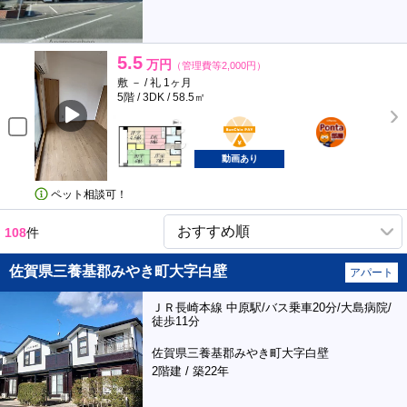
5.5
万円
（管理費等2,000円）
敷 － / 礼 1ヶ月
5階 / 3DK / 58.5㎡
BunChinPAY
ポンタ
部屋
動画あり
ペット相談可！
108
件
佐賀県三養基郡みやき町大字白壁
アパート
ＪＲ長崎本線 中原駅/バス乗車20分/大島病院/
徒歩11分
佐賀県三養基郡みやき町大字白壁
2階建 / 築22年