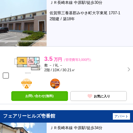
ＪＲ長崎本線 中原駅/徒歩30分
佐賀県三養基郡みやき町大字東尾 1707-1
2階建 / 築18年
3.5
万円
（管理費等3,000円）
敷 － / 礼 －
2階 / 1DK / 30.21㎡
BunChinPAY
ポンタ
部屋
お問い合わせ(無料)
お気に入り
フェアリーヒルズ壱番館
アパート
ＪＲ長崎本線 中原駅/徒歩34分