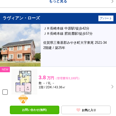
もっと見る
ラヴィアン・ローズ
アパート
ＪＲ長崎本線 中原駅/徒歩42分
ＪＲ長崎本線 肥前麓駅/徒歩57分
佐賀県三養基郡みやき町大字東尾 2521-34
2階建 / 築25年
NEW
3.8
万円
（管理費等3,100円）
敷 － / 礼 －
1階 / 2DK / 43.36㎡
BunChinPAY
お問い合わせ(無料)
お気に入り