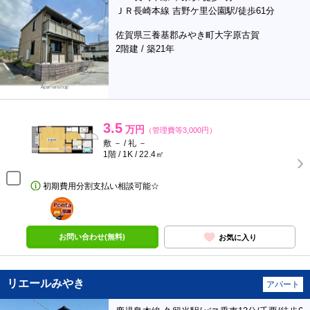
ＪＲ長崎本線 吉野ケ里公園駅/徒歩61分
佐賀県三養基郡みやき町大字原古賀
2階建 / 築21年
3.5
万円
（管理費等3,000円）
敷 － / 礼 －
1階 / 1K / 22.4㎡
初期費用分割支払い相談可能☆
ポンタ
部屋
お問い合わせ(無料)
お気に入り
リエールみやき
アパート