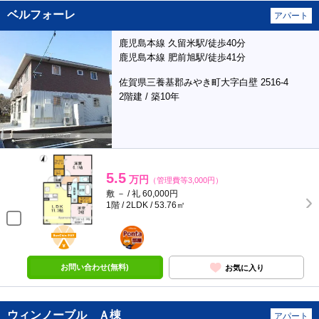
ベルフォーレ
アパート
鹿児島本線 久留米駅/徒歩40分
鹿児島本線 肥前旭駅/徒歩41分
佐賀県三養基郡みやき町大字白壁 2516-4
2階建 / 築10年
5.5
万円
（管理費等3,000円）
敷 － / 礼 60,000円
1階 / 2LDK / 53.76㎡
BunChinPAY
ポンタ
部屋
お問い合わせ(無料)
お気に入り
ウィンノーブル Ａ棟
アパート