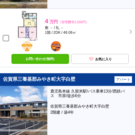
4
万円
（管理費等2,500円）
敷 － / 礼 －
1階 / 2DK / 46.06㎡
BunChinPAY
ポンタ
部屋
お問い合わせ(無料)
お気に入り
佐賀県三養基郡みやき町大字白壁
アパート
鹿児島本線 久留米駅/バス乗車13分/西鉄バ
ス 市原/徒歩6分
佐賀県三養基郡みやき町大字白壁
2階建 / 築4年