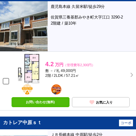
鹿児島本線 久留米駅/徒歩29分
佐賀県三養基郡みやき町大字江口 3290-2
2階建 / 築10年
4.2
万円
（管理費等2,300円）
敷 － / 礼 49,000円
2階 / 2LDK / 57.21㎡
BunChinPAY
ポンタ
部屋
お問い合わせ(無料)
お気に入り
カトレア中原ｓｔ
コーポ
ＪＲ長崎本線 中原駅/徒歩2分