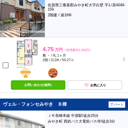
佐賀県三養基郡みやき町大字白壁 字1ﾉ原4049-
159
2階建 / 築18年
4.75
万円
（管理費等2,400円）
敷 － / 礼 1ヶ月
2階 / 2LDK / 50.27㎡
BunChinPAY
ポンタ
部屋
お問い合わせ(無料)
お気に入り
ヴェル・フォンセみやき Ｂ棟
アパート
ＪＲ長崎本線 中原駅/徒歩25分
みやき町 西鉄バス大電前バス停/徒歩3分