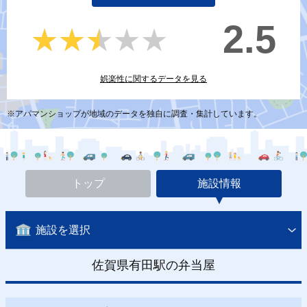
2.5
★★★★★
★★★★★
娯楽性に関するデータを見る
※アパマンショップが地域のデータを独自に調査・集計しています。
トップ
施設情報
施設を選択
佐賀県有田駅の弁当屋