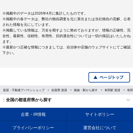
※掲載中のデータは2026年4月に集計したものです。
※掲載中の各データは、弊社の独自調査を元に算出または当社独自の見解、公表
された情報を元にしています。
※掲載している情報は、万全を期すように努めておりますが、情報の正確性、完
全性、最新性、信頼性、有用性、目的適合性については一切の保証はいたしかね
ます。
※最新かつ正確な情報につきましては、自治体や店舗のウェブサイトにてご確認
下さい。
賃貸・不動産アパマンショップ
佐賀県 賃貸
路線・駅から探す
有田駅 賃貸
有田
全国の都道府県から探す
企業・IR情報
サイトポリシー
プライバシーポリシー
運営会社について