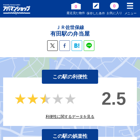
0
0
最近見た物件
お気に入り
保存した条件
メニュー
ＪＲ佐世保線
有田駅の弁当屋
この駅の利便性
2.5
★★★★★
★★★★★
利便性に関するデータを見る
この駅の娯楽性