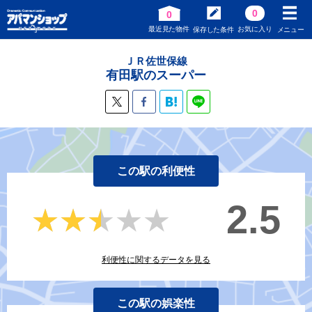
0
0
最近見た物件
お気に入り
保存した条件
メニュー
ＪＲ佐世保線
有田駅のスーパー
この駅の利便性
2.5
★★★★★
★★★★★
利便性に関するデータを見る
この駅の娯楽性