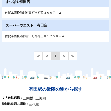
まつばや有田店
佐賀県西松浦郡有田町本町乙３００７－２
スーパーウエスト 有田店
佐賀県西松浦郡有田町外尾山丙１７５８－４
≪
<
1
>
≫
有田駅の近隣の駅から探す
ＪＲ佐世保線
三間坂
三河内
松浦鉄道西九州線
三代橋