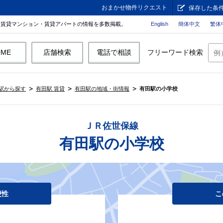
おまかせ物件リクエスト
保存した条
。賃貸マンション・賃貸アパートの情報を多数掲載。
English
簡体中文
繁体
OME
店舗検索
電話で相談
フリーワード検索
駅から探す
有田駅 賃貸
有田駅の地域・街情報
有田駅の小学校
ＪＲ佐世保線
有田駅の小学校
便性
こ