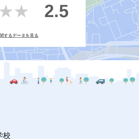
2.5
★★
★★
関するデータを見る
学校