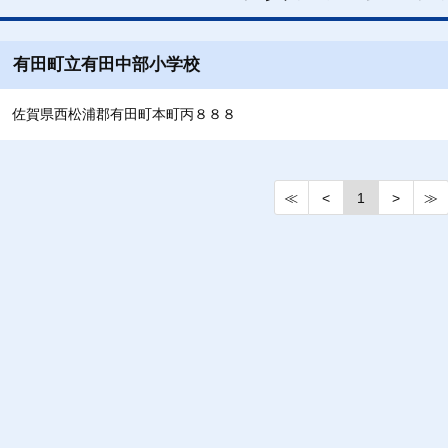
有田町立有田中部小学校
佐賀県西松浦郡有田町本町丙８８８
≪
<
1
>
≫