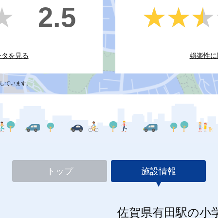
2.5
★
★
★★★
★★★
ータを見る
娯楽性に
しています。
トップ
施設情報
佐賀県有田駅の小