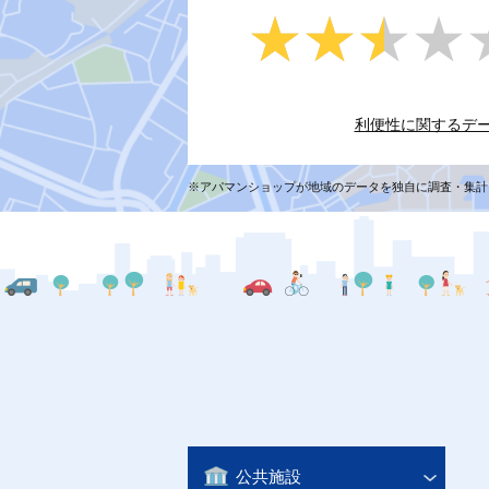
★★★★
★★★★
利便性に関するデ
※アパマンショップが地域のデータを独自に調査・集計
公共施設