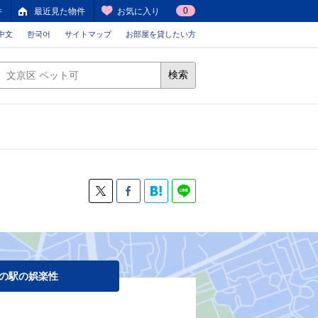
0
件
最近見た物件
お気に入り
中文
한국어
サイトマップ
お部屋を貸したい方
検索
の駅の娯楽性