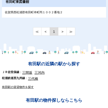
有田町東図書館
佐賀県西松浦郡有田町本町丙１００２番地２
≪
<
1
>
≫
有田駅の近隣の駅から探す
ＪＲ佐世保線
三間坂
三河内
松浦鉄道西九州線
三代橋
有田駅の賃貸物件を探す
有田駅の物件探しならこちら