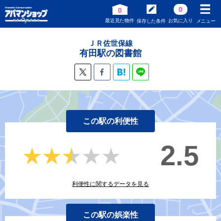
0
0
最近見た物件
お気に入り
保存した条件
メニュー
ＪＲ佐世保線
有田駅の図書館
この駅の利便性
2.5
★★★★★
★★★★★
利便性に関するデータを見る
この駅の娯楽性