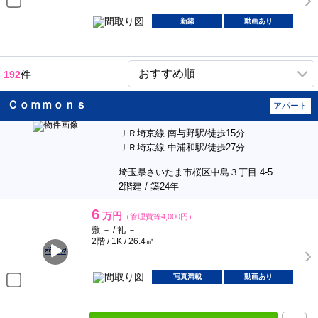
新築
動画あり
192
件
Ｃｏｍｍｏｎｓ
アパート
ＪＲ埼京線 南与野駅/徒歩15分
ＪＲ埼京線 中浦和駅/徒歩27分
埼玉県さいたま市桜区中島３丁目 4-5
2階建 / 築24年
6
万円
（管理費等4,000円）
敷 － / 礼 －
2階 / 1K / 26.4㎡
写真満載
動画あり