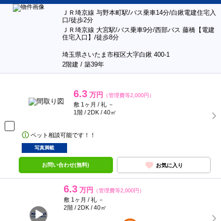
ＪＲ埼京線 与野本町駅/バス乗車14分/白鍬電建住宅入
口/徒歩2分
ＪＲ埼京線 大宮駅/バス乗車9分/西部バス 藤橋【電建
住宅入口】/徒歩8分
埼玉県さいたま市桜区大字白鍬 400-1
2階建 / 築39年
6.3
万円
（管理費等2,000円）
敷 1ヶ月 / 礼 －
1階 / 2DK / 40㎡
ペット相談可能です！！
写真満載
お問い合わせ(無料)
お気に入り
6.3
万円
（管理費等2,000円）
敷 1ヶ月 / 礼 －
2階 / 2DK / 40㎡
ポンタ