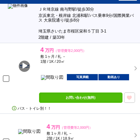
ＪＲ埼京線 南与野駅/徒歩30分
京浜東北・根岸線 北浦和駅/バス乗車9分/国際興業バ
ス 大泉院通り/徒歩8分
埼玉県さいたま市桜区栄和５丁目 3-1
2階建 / 築33年
4
万円
（管理費等2,000円）
敷 1ヶ月 / 礼 －
1階 / 1K / 20㎡
写真満載
動画あり
お問い合わせ(無料)
バス・トイレ別！！
4
万円
（管理費等2,000円）
敷 1ヶ月 / 礼 －
2階 / 1K / 18.9㎡