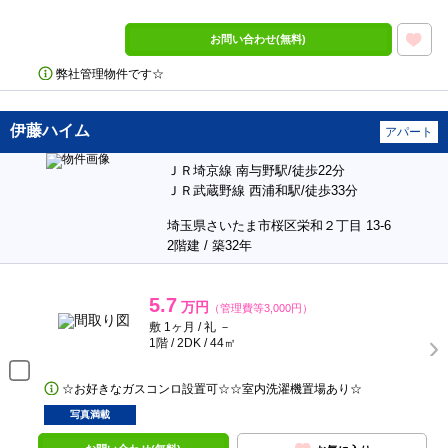
お問い合わせ(無料)
弊社管理物件です☆
伊藤ハイム
アパート
ＪＲ埼京線 南与野駅/徒歩22分
ＪＲ武蔵野線 西浦和駅/徒歩33分
埼玉県さいたま市桜区栄和２丁目 13-6
2階建 / 築32年
5.7
万円
（管理費等3,000円）
敷 1ヶ月 / 礼 －
1階 / 2DK / 44㎡
☆お好きなガスコンロ設置可☆☆室内洗濯機置場あり☆
写真満載