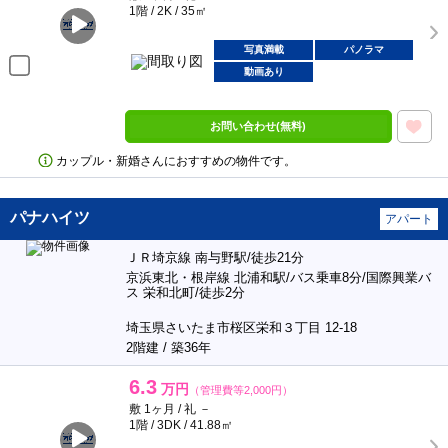
1階 / 2K / 35㎡
写真満載
パノラマ
動画あり
お問い合わせ(無料)
カップル・新婚さんにおすすめの物件です。
パナハイツ
アパート
ＪＲ埼京線 南与野駅/徒歩21分
京浜東北・根岸線 北浦和駅/バス乗車8分/国際興業バ
ス 栄和北町/徒歩2分
埼玉県さいたま市桜区栄和３丁目 12-18
2階建 / 築36年
6.3
万円
（管理費等2,000円）
敷 1ヶ月 / 礼 －
1階 / 3DK / 41.88㎡