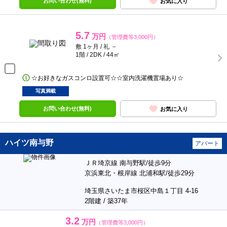
お問い合わせ(無料)
お気に入り
5.7
万円
（管理費等3,000円）
敷 1ヶ月 / 礼 －
1階 / 2DK / 44㎡
☆お好きなガスコンロ設置可☆☆室内洗濯機置場あり☆
写真満載
お問い合わせ(無料)
お気に入り
ハイツ南与野
アパート
ＪＲ埼京線 南与野駅/徒歩9分
京浜東北・根岸線 北浦和駅/徒歩29分
埼玉県さいたま市桜区中島１丁目 4-16
2階建 / 築37年
3.2
万円
（管理費等3,000円）