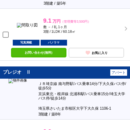
3階建 / 築5年
9.1
万円
（管理費等3,500円）
敷 － / 礼 1ヶ月
3階 / 1LDK / 60.18㎡
写真満載
パノラマ
お問い合わせ(無料)
お気に入り
プレジオ Ⅱ
アパート
ＪＲ埼京線 南与野駅/バス乗車14分/下大久保バス停/
徒歩5分
京浜東北・根岸線 北浦和駅/バス乗車15分/埼玉大学
バス停/徒歩14分
埼玉県さいたま市桜区大字下大久保 1106-1
3階建 / 築8年