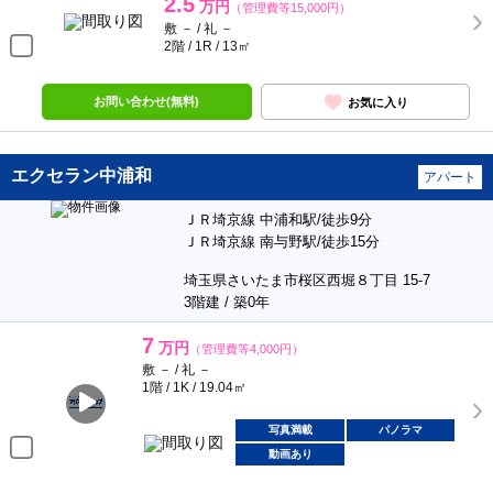
2.5
万円
（管理費等15,000円）
敷 － / 礼 －
2階 / 1R / 13㎡
お問い合わせ(無料)
お気に入り
エクセラン中浦和
アパート
ＪＲ埼京線 中浦和駅/徒歩9分
ＪＲ埼京線 南与野駅/徒歩15分
埼玉県さいたま市桜区西堀８丁目 15-7
3階建 / 築0年
7
万円
（管理費等4,000円）
敷 － / 礼 －
1階 / 1K / 19.04㎡
写真満載
パノラマ
動画あり