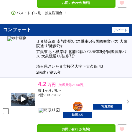
お問い合わせ(無料)
バス・トイレ別！独立洗面台 ！
コンフォート
アパート
ＪＲ埼京線 南与野駅/バス乗車5分/国際興業バス 大泉
院通り/徒歩7分
京浜東北・根岸線 北浦和駅/バス乗車9分/国際興業バ
ス 大泉院通り/徒歩7分
埼玉県さいたま市桜区大字下大久保 43
2階建 / 築35年
4.2
万円
（管理費等2,000円）
敷 1ヶ月 / 礼 －
2階 / 1K / 20㎡
ポンタ
部屋
写真満載
動画あり
お問い合わせ(無料)