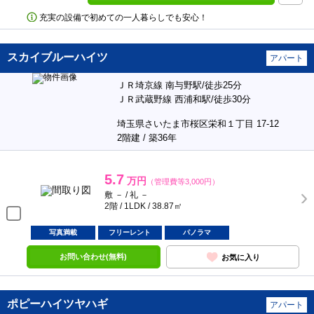
充実の設備で初めての一人暮らしでも安心！
スカイブルーハイツ
アパート
ＪＲ埼京線 南与野駅/徒歩25分
ＪＲ武蔵野線 西浦和駅/徒歩30分
埼玉県さいたま市桜区栄和１丁目 17-12
2階建 / 築36年
5.7
万円
（管理費等3,000円）
敷 － / 礼 －
2階 / 1LDK / 38.87㎡
写真満載
フリーレント
パノラマ
お問い合わせ(無料)
お気に入り
ポピーハイツヤハギ
アパート