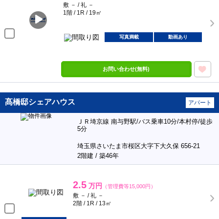
敷 － / 礼 －
1階 / 1R / 19㎡
写真満載
動画あり
お問い合わせ(無料)
髙橋邸シェアハウス
アパート
ＪＲ埼京線 南与野駅/バス乗車10分/本村停/徒歩
5分
埼玉県さいたま市桜区大字下大久保 656-21
2階建 / 築46年
2.5
万円
（管理費等15,000円）
敷 － / 礼 －
2階 / 1R / 13㎡