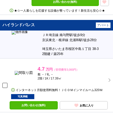
お問い合わせ(無料)
★☆一人暮らしを応援する設備が整っています！新生活も安心☆★
ハイランドパレス
アパート
ＪＲ埼京線 南与野駅/徒歩9分
京浜東北・根岸線 北浦和駅/徒歩28分
埼玉県さいたま市桜区中島１丁目 38-3
2階建 / 築25年
4.7
万円
（管理費等3,000円）
敷 － / 礼 －
2階 / 1K / 17.39㎡
インターネット月額使用料無料！ＪＣＯＭインマイルーム320Ｍ
写真満載
お問い合わせ(無料)
お気に入り