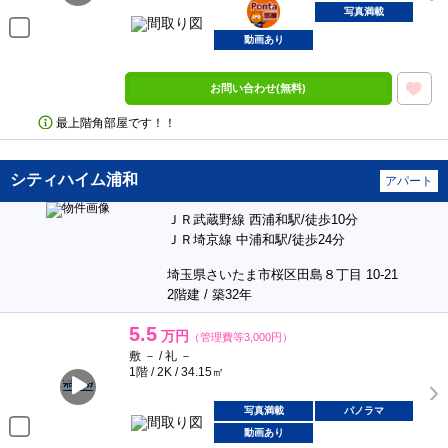
部屋
写真満載
動画あり
お問い合わせ(無料)
最上階角部屋です！！
シティハイム浦和
アパート
ＪＲ武蔵野線 西浦和駅/徒歩10分
ＪＲ埼京線 中浦和駅/徒歩24分
埼玉県さいたま市桜区田島８丁目 10-21
2階建 / 築32年
5.5
万円
（管理費等3,000円）
敷 － / 礼 －
1階 / 2K / 34.15㎡
写真満載
パノラマ
動画あり