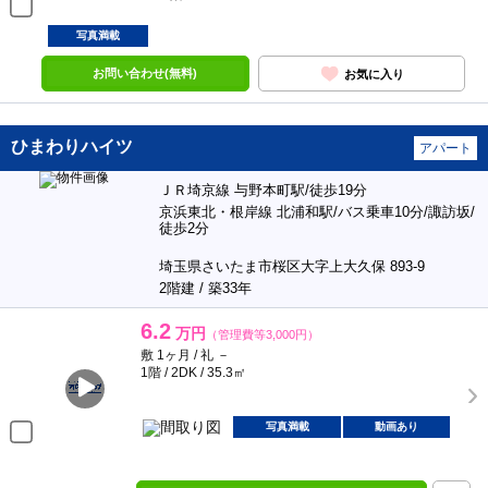
写真満載
お問い合わせ(無料)
お気に入り
ひまわりハイツ
アパート
ＪＲ埼京線 与野本町駅/徒歩19分
京浜東北・根岸線 北浦和駅/バス乗車10分/諏訪坂/
徒歩2分
埼玉県さいたま市桜区大字上大久保 893-9
2階建 / 築33年
6.2
万円
（管理費等3,000円）
敷 1ヶ月 / 礼 －
1階 / 2DK / 35.3㎡
写真満載
動画あり