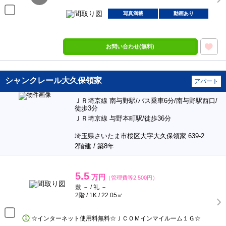
写真満載
動画あり
お問い合わせ(無料)
シャンクレール大久保領家
アパート
ＪＲ埼京線 南与野駅/バス乗車6分/南与野駅西口/
徒歩3分
ＪＲ埼京線 与野本町駅/徒歩36分
埼玉県さいたま市桜区大字大久保領家 639-2
2階建 / 築8年
5.5
万円
（管理費等2,500円）
敷 － / 礼 －
2階 / 1K / 22.05㎡
☆インターネット使用料無料☆ＪＣＯＭインマイルーム１Ｇ☆