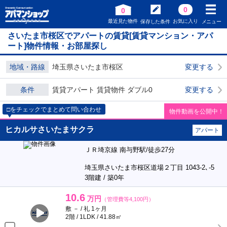
0
0
最近見た物件
お気に入り
保存した条件
メニュー
さいたま市桜区でアパートの賃貸[賃貸マンション・アパ
ート]物件情報・お部屋探し
地域・路線
埼玉県さいたま市桜区
変更する
条件
賃貸アパート 賃貸物件 ダブル0
変更する
□をチェックでまとめて問い合わせ
物件動画を公開中！
ヒカルサさいたまサクラ
アパート
ＪＲ埼京線 南与野駅/徒歩27分
埼玉県さいたま市桜区道場２丁目 1043-2､-5
3階建 / 築0年
10.6
万円
（管理費等4,100円）
敷 － / 礼 1ヶ月
2階 / 1LDK / 41.88㎡