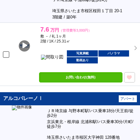
埼玉県さいたま市桜区桜田１丁目 20-1
3階建 / 築0年
7.6
万円
（管理費等3,000円）
敷 － / 礼 1ヶ月
2階 / 1K / 25.31㎡
写真満載
パノラマ
動画あり
お問い合わせ(無料)
アルコバレーノⅠ
アパート
ＪＲ埼京線 与野本町駅/バス乗車18分/天王前/徒
歩2分
京浜東北・根岸線 北浦和駅/バス乗車30分/片町/
徒歩7分
埼玉県さいたま市桜区大字神田 128番地