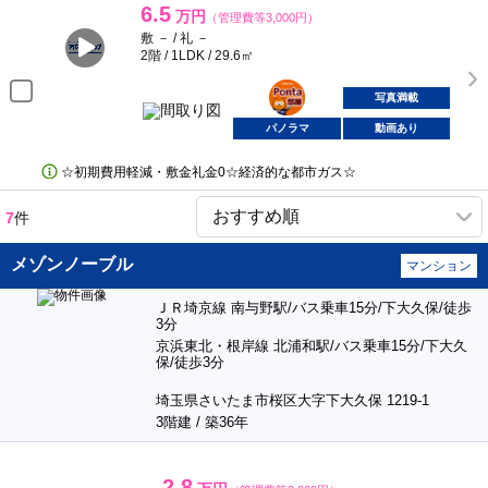
6.5
万円
（管理費等3,000円）
敷 － / 礼 －
2階 / 1LDK / 29.6㎡
ポンタ
部屋
写真満載
パノラマ
動画あり
☆初期費用軽減・敷金礼金0☆経済的な都市ガス☆
7
件
メゾンノーブル
マンション
ＪＲ埼京線 南与野駅/バス乗車15分/下大久保/徒歩
3分
京浜東北・根岸線 北浦和駅/バス乗車15分/下大久
保/徒歩3分
埼玉県さいたま市桜区大字下大久保 1219-1
3階建 / 築36年
2.8