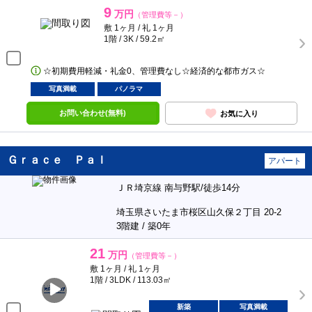
9
万円
（管理費等－）
敷 1ヶ月 / 礼 1ヶ月
1階 / 3K / 59.2㎡
☆初期費用軽減・礼金0、管理費なし☆経済的な都市ガス☆
写真満載
パノラマ
お問い合わせ(無料)
お気に入り
Ｇｒａｃｅ Ｐａｌ
アパート
ＪＲ埼京線 南与野駅/徒歩14分
埼玉県さいたま市桜区山久保２丁目 20-2
3階建 / 築0年
21
万円
（管理費等－）
敷 1ヶ月 / 礼 1ヶ月
1階 / 3LDK / 113.03㎡
新築
写真満載