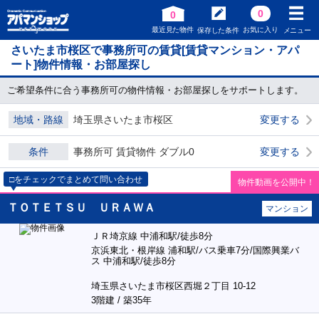
0
0
最近見た物件
お気に入り
保存した条件
メニュー
さいたま市桜区で事務所可の賃貸[賃貸マンション・アパ
ート]物件情報・お部屋探し
ご希望条件に合う事務所可の物件情報・お部屋探しをサポートします。
地域・路線
埼玉県さいたま市桜区
変更する
条件
事務所可 賃貸物件 ダブル0
変更する
□をチェックでまとめて問い合わせ
物件動画を公開中！
ＴＯＴＥＴＳＵ ＵＲＡＷＡ
マンション
ＪＲ埼京線 中浦和駅/徒歩8分
京浜東北・根岸線 浦和駅/バス乗車7分/国際興業バ
ス 中浦和駅/徒歩8分
埼玉県さいたま市桜区西堀２丁目 10-12
3階建 / 築35年