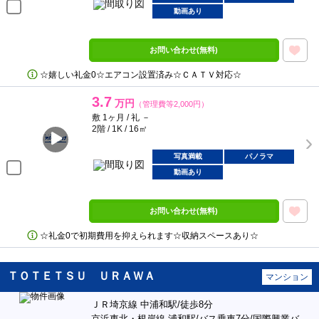
動画あり
お問い合わせ(無料)
☆嬉しい礼金0☆エアコン設置済み☆ＣＡＴＶ対応☆
3.7
万円
（管理費等2,000円）
敷 1ヶ月 / 礼 －
2階 / 1K / 16㎡
写真満載
パノラマ
動画あり
お問い合わせ(無料)
☆礼金0で初期費用を抑えられます☆収納スペースあり☆
ＴＯＴＥＴＳＵ ＵＲＡＷＡ
マンション
ＪＲ埼京線 中浦和駅/徒歩8分
京浜東北・根岸線 浦和駅/バス乗車7分/国際興業バ