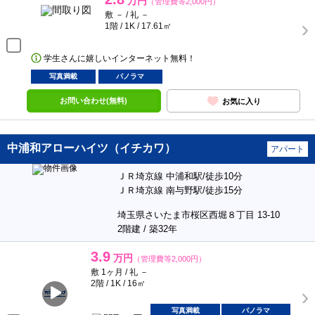
万円
（管理費等2,000円）
敷 － / 礼 －
1階 / 1K / 17.61㎡
学生さんに嬉しいインターネット無料！
写真満載
パノラマ
お問い合わせ(無料)
お気に入り
中浦和アローハイツ（イチカワ）
アパート
ＪＲ埼京線 中浦和駅/徒歩10分
ＪＲ埼京線 南与野駅/徒歩15分
埼玉県さいたま市桜区西堀８丁目 13-10
2階建 / 築32年
3.9
万円
（管理費等2,000円）
敷 1ヶ月 / 礼 －
2階 / 1K / 16㎡
写真満載
パノラマ