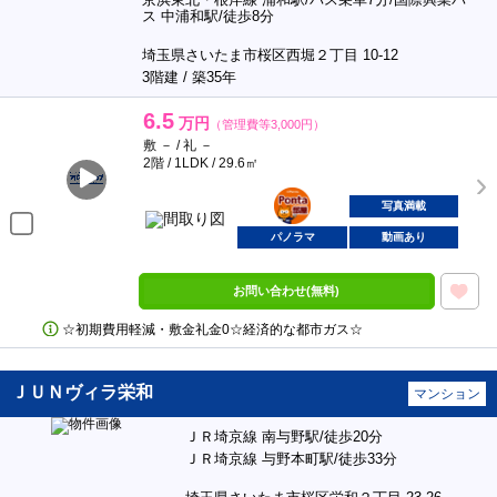
ス 中浦和駅/徒歩8分
埼玉県さいたま市桜区西堀２丁目 10-12
3階建 / 築35年
6.5
万円
（管理費等3,000円）
敷 － / 礼 －
2階 / 1LDK / 29.6㎡
ポンタ
部屋
写真満載
パノラマ
動画あり
お問い合わせ(無料)
☆初期費用軽減・敷金礼金0☆経済的な都市ガス☆
ＪＵＮヴィラ栄和
マンション
ＪＲ埼京線 南与野駅/徒歩20分
ＪＲ埼京線 与野本町駅/徒歩33分