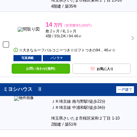
埼玉県さいたま市桜区栄和２丁目 23-26
4階建 / 築35年
14
万円
（管理費等5,000円）
敷 2ヶ月 / 礼 1ヶ月
4階 / 3SLDK / 94.46㎡
☆大きなルーフバルコニーつき☆ロフトつきの94．46㎡☆
写真満載
パノラマ
お問い合わせ(無料)
お気に入り
ミヨシハウス Ⅱ
一戸建て
ＪＲ埼京線 南与野駅/徒歩22分
ＪＲ埼京線 中浦和駅/徒歩34分
埼玉県さいたま市桜区栄和２丁目 1-10
2階建 / 築51年