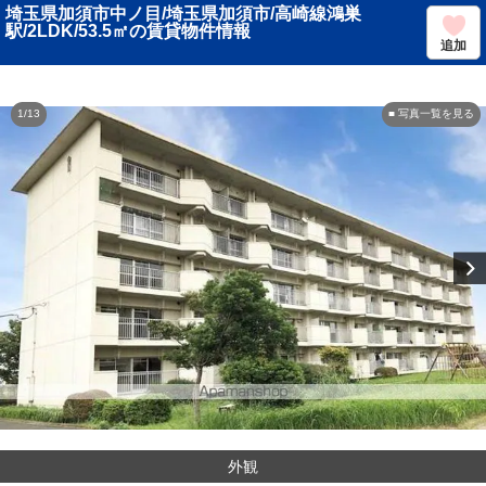
埼玉県加須市中ノ目/埼玉県加須市/高崎線鴻巣
駅/2LDK/53.5㎡の賃貸物件情報
追加
1/13
■ 写真一覧を見る
外観