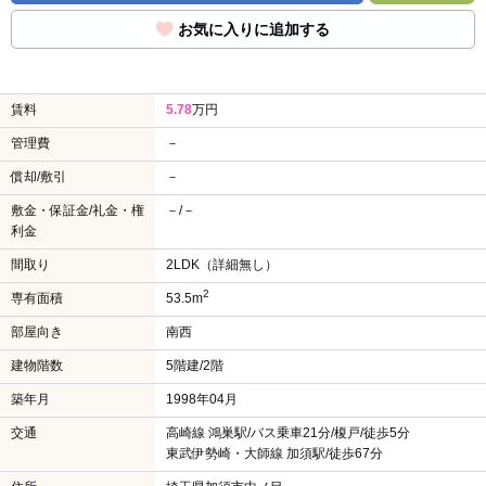
お気に入りに追加する
賃料
5.78
万円
管理費
－
償却/敷引
－
敷金・保証金/礼金・権
－/－
利金
間取り
2LDK（詳細無し）
2
専有面積
53.5m
部屋向き
南西
建物階数
5階建/2階
築年月
1998年04月
交通
高崎線 鴻巣駅/バス乗車21分/榎戸/徒歩5分
東武伊勢崎・大師線 加須駅/徒歩67分