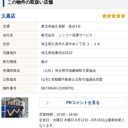
この物件の取扱い店舗
久喜店
交通
東北本線久喜駅 徒歩1分
会社名
株式会社 シンコー流通サービス
住所
埼玉県久喜市久喜中央１丁目 ２－２８
宅建免許
埼玉県知事(6)19122
取引態様
媒介
所属団体名
（公社）埼玉県宅地建物取引業協会
公取協名
(公社) 首都圏不動産公正取引協議会加盟
物件番号
86736640-11009701
PRコメントを見る
営業時間：10:00～18:00
定休日：水曜日 木曜日 8月12日～8月16日は夏期休業と
なります。