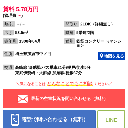
賃料 5.78万円
(管理費
－
)
敷/礼
－/－
間取り
2LDK（詳細無し）
2
広さ
53.5m
階建
5階建/2階
築年月
1998年04月
種別
鉄筋コンクリート/マンシ
ョン
住所
埼玉県加須市中ノ目
地図を見る
交通
高崎線 鴻巣駅/バス乗車21分/榎戸/徒歩5分
東武伊勢崎・大師線 加須駅/徒歩67分
どんなことでもご相談
＼気になることは
ください／
最新の空室状況を問い合わせる（無料）
電話で問い合わせる（無料）
LINE