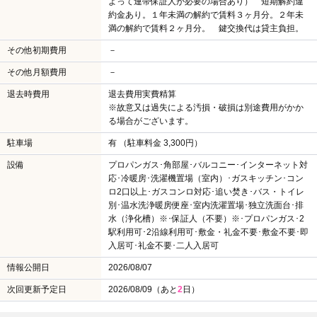
よって連帯保証人が必要の場合あり） 短期解約違
約金あり。１年未満の解約で賃料３ヶ月分。２年未
満の解約で賃料２ヶ月分。 鍵交換代は貸主負担。
その他初期費用
－
その他月額費用
－
退去時費用
退去費用実費精算
※故意又は過失による汚損・破損は別途費用がかか
る場合がございます。
駐車場
有 （駐車料金 3,300円）
設備
プロパンガス･角部屋･バルコニー･インターネット対
応･冷暖房･洗濯機置場（室内）･ガスキッチン･コン
ロ2口以上･ガスコンロ対応･追い焚き･バス・トイレ
別･温水洗浄暖房便座･室内洗濯置場･独立洗面台･排
水（浄化槽）※･保証人（不要）※･プロパンガス･2
駅利用可･2沿線利用可･敷金・礼金不要･敷金不要･即
入居可･礼金不要･二人入居可
情報公開日
2026/08/07
次回更新予定日
2026/08/09（あと
2
日）