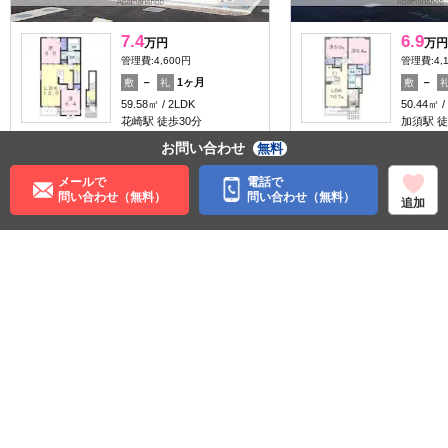
7.4
6.9
万円
万円
管理費:4,600円
管理費:4,
－
1ヶ月
－
敷
礼
敷
59.58㎡
2LDK
50.44㎡
花崎駅 徒歩30分
加須駅 徒
埼玉県加須市川口
埼玉県加
お問い合わせ
無料
料理が楽
収納
料理が楽
収納
メールで
電話で
問い合わせ（無料）
問い合わせ（無料）
追加
住む街研究所で街の情報を見る
埼玉県
加須市
高崎線
鴻巣駅
東武伊勢崎・大師線
加須駅
©APAMAN Co.,Ltd.