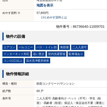
住所
埼玉県加須市中ノ目
地図を表示
めやす賃料 ※
57,800円
(※) めやす賃料とは
物件番号：86736640-11009701
物件の設備
エアコン
バルコニー
バス・トイレ別
角部屋
二人入居可
インターネット対応
追い焚き
室内洗濯置場
駐車場あり
コンロ2口以上
温水洗浄暖房便座
物件情報詳細
構造・種別
鉄筋コンクリート/マンション
総戸数
60 戸
条件等
二人入居可･高齢者向け･ペット（不可）･学生（歓
迎）･高齢者（歓迎） 保証人・保証会社不要（審査に