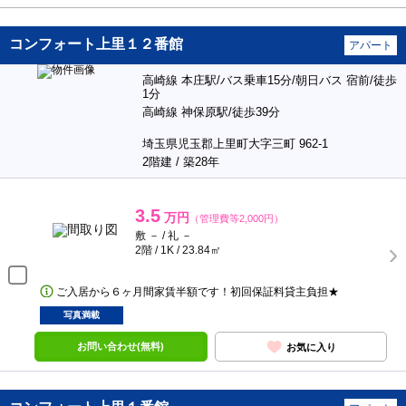
コンフォート上里１２番館
アパート
高崎線 本庄駅/バス乗車15分/朝日バス 宿前/徒歩
1分
高崎線 神保原駅/徒歩39分
埼玉県児玉郡上里町大字三町 962-1
2階建 / 築28年
3.5
万円
（管理費等2,000円）
敷 － / 礼 －
2階 / 1K / 23.84㎡
ご入居から６ヶ月間家賃半額です！初回保証料貸主負担★
写真満載
お問い合わせ(無料)
お気に入り