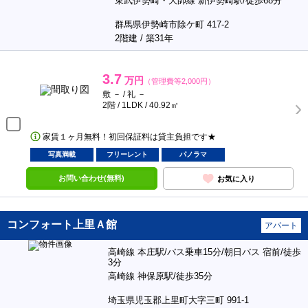
東武伊勢崎・大師線 新伊勢崎駅/徒歩68分
群馬県伊勢崎市除ケ町 417-2
2階建 / 築31年
3.7
万円
（管理費等2,000円）
敷 － / 礼 －
2階 / 1LDK / 40.92㎡
家賃１ヶ月無料！初回保証料は貸主負担です★
写真満載
フリーレント
パノラマ
お問い合わせ(無料)
お気に入り
コンフォート上里Ａ館
アパート
高崎線 本庄駅/バス乗車15分/朝日バス 宿前/徒歩
3分
高崎線 神保原駅/徒歩35分
埼玉県児玉郡上里町大字三町 991-1