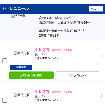
セ・レユニール
アパート
高崎線 本庄駅/徒歩52分
東武伊勢崎・大師線 剛志駅/徒歩65分
群馬県伊勢崎市八斗島町 1616-13
2階建 / 築22年
4.5
万円
（管理費等3,000円）
敷 － / 礼 －
1階 / 2DK / 48.41㎡
写真満載
お問い合わせ(無料)
お気に入り
4.5
万円
（管理費等3,000円）
敷 － / 礼 －
1階 / 2DK / 48.41㎡