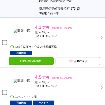
高崎線 本庄駅/徒歩70分
群馬県伊勢崎市長沼町 673-13
3階建 / 築36年
4.3
万円
（管理費等3,000円）
敷 － / 礼 －
1階 / 1LDK / 50㎡
◇独立洗面台！◇室内洗濯機置場！
写真満載
お問い合わせ(無料)
お気に入り
4.5
万円
（管理費等3,000円）
敷 － / 礼 －
1階 / 1LDK / 50㎡
◇バス・トイレ別
写真満載
パノラマ