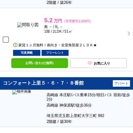
2階建 / 築26年
5.2
万円
（管理費等2,000円）
敷 － / 礼 －
1階 / 2LDK / 51㎡
家賃１ヶ月無料！南向き・全室角部屋２ＬＤＫ★
写真満載
フリーレント
お問い合わせ(無料)
お気に入り
コンフォート上里５・６・７・８番館
アパート
高崎線 本庄駅/バス乗車15分/朝日バス 宿前/徒歩
2分
高崎線 神保原駅/徒歩36分
埼玉県児玉郡上里町大字三町 992
2階建 / 築30年