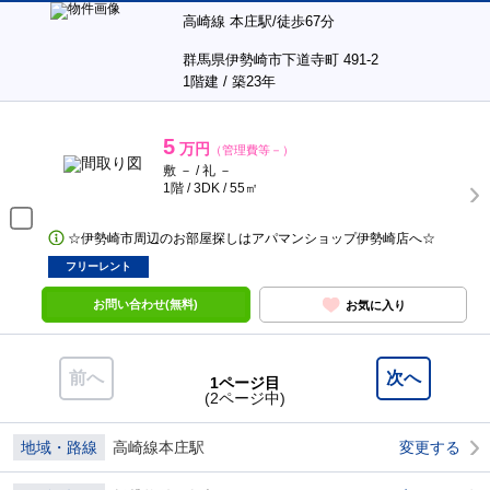
高崎線 本庄駅/徒歩67分
群馬県伊勢崎市下道寺町 491-2
1階建 / 築23年
5
万円
（管理費等－）
敷 － / 礼 －
1階 / 3DK / 55㎡
☆伊勢崎市周辺のお部屋探しはアパマンショップ伊勢崎店へ☆
フリーレント
お問い合わせ(無料)
お気に入り
前へ
次へ
1ページ目
(2ページ中)
地域・路線
高崎線本庄駅
変更する