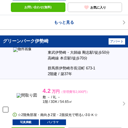
お問い合わせ(無料)
お気に入り
もっと見る
グリーンパーク伊勢崎
アパート
東武伊勢崎・大師線 剛志駅/徒歩50分
高崎線 本庄駅/徒歩70分
群馬県伊勢崎市長沼町 673-1
2階建 / 築37年
4.2
万円
（管理費等2,000円）
敷 － / 礼 －
1階 / 3DK / 54.65㎡
☆2階角部屋・南向き2室・2面採光で明るい3ＤＫ☆
写真満載
パノラマ