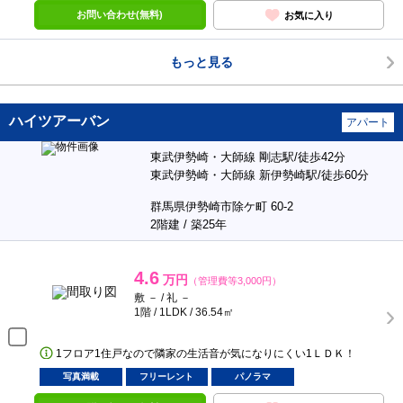
お問い合わせ(無料)
お気に入り
もっと見る
ハイツアーバン
アパート
東武伊勢崎・大師線 剛志駅/徒歩42分
東武伊勢崎・大師線 新伊勢崎駅/徒歩60分
群馬県伊勢崎市除ケ町 60-2
2階建 / 築25年
4.6
万円
（管理費等3,000円）
敷 － / 礼 －
1階 / 1LDK / 36.54㎡
1フロア1住戸なので隣家の生活音が気になりにくい1ＬＤＫ！
写真満載
フリーレント
パノラマ