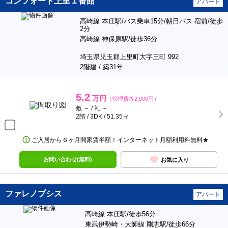
コンフォート上里１番館
アパート
高崎線 本庄駅/バス乗車15分/朝日バス 宿前/徒歩
2分
高崎線 神保原駅/徒歩36分
埼玉県児玉郡上里町大字三町 992
2階建 / 築31年
5.2
万円
（管理費等2,000円）
敷 － / 礼 －
2階 / 3DK / 51.35㎡
ご入居から６ヶ月間家賃半額！インターネット月額利用料無料★
お問い合わせ(無料)
お気に入り
ファレノプシス
アパート
高崎線 本庄駅/徒歩56分
東武伊勢崎・大師線 剛志駅/徒歩66分