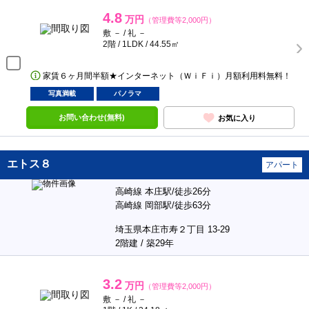
4.8
万円
（管理費等2,000円）
敷 － / 礼 －
2階 / 1LDK / 44.55㎡
家賃６ヶ月間半額★インターネット（ＷｉＦｉ）月額利用料無料！
写真満載
パノラマ
お問い合わせ(無料)
お気に入り
エトス８
アパート
高崎線 本庄駅/徒歩26分
高崎線 岡部駅/徒歩63分
埼玉県本庄市寿２丁目 13-29
2階建 / 築29年
3.2
万円
（管理費等2,000円）
敷 － / 礼 －