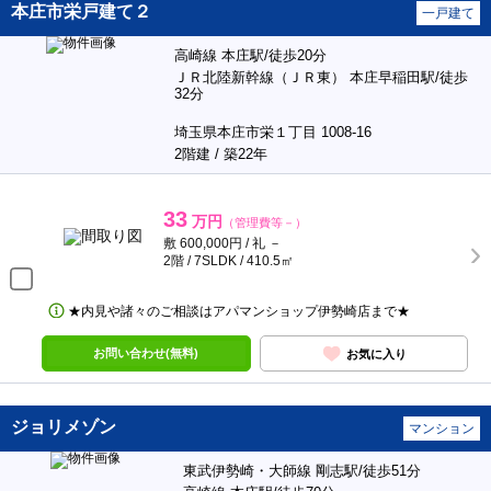
本庄市栄戸建て２
一戸建て
高崎線 本庄駅/徒歩20分
ＪＲ北陸新幹線（ＪＲ東） 本庄早稲田駅/徒歩
32分
埼玉県本庄市栄１丁目 1008-16
2階建 / 築22年
33
万円
（管理費等－）
敷 600,000円 / 礼 －
2階 / 7SLDK / 410.5㎡
★内見や諸々のご相談はアパマンショップ伊勢崎店まで★
お問い合わせ(無料)
お気に入り
ジョリメゾン
マンション
東武伊勢崎・大師線 剛志駅/徒歩51分