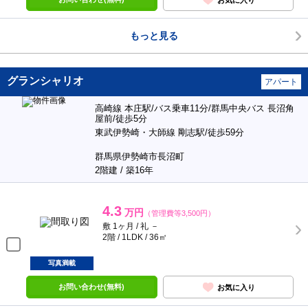
もっと見る
グランシャリオ
アパート
高崎線 本庄駅/バス乗車11分/群馬中央バス 長沼角
屋前/徒歩5分
東武伊勢崎・大師線 剛志駅/徒歩59分
群馬県伊勢崎市長沼町
2階建 / 築16年
4.3
万円
（管理費等3,500円）
敷 1ヶ月 / 礼 －
2階 / 1LDK / 36㎡
写真満載
お問い合わせ(無料)
お気に入り