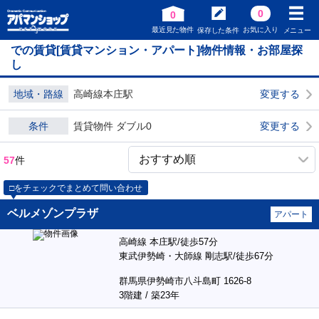
0
0
最近見た物件
お気に入り
保存した条件
メニュー
での賃貸[賃貸マンション・アパート]物件情報・お部屋探
し
地域・路線
高崎線本庄駅
変更する
条件
賃貸物件 ダブル0
変更する
57
件
□をチェックでまとめて問い合わせ
ベルメゾンプラザ
アパート
高崎線 本庄駅/徒歩57分
東武伊勢崎・大師線 剛志駅/徒歩67分
群馬県伊勢崎市八斗島町 1626-8
3階建 / 築23年