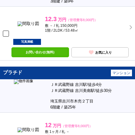
3階建 / 築9年
12.3
万円
（管理費等8,000円）
敷 － / 礼 150,000円
1階 / 2LDK / 53.48㎡
写真満載
お問い合わせ(無料)
お気に入り
プラチド
マンション
ＪＲ武蔵野線 吉川駅/徒歩4分
ＪＲ武蔵野線 吉川美南駅/徒歩30分
埼玉県吉川市木売２丁目
6階建 / 築25年
12
万円
（管理費等8,000円）
敷 1ヶ月 / 礼 －