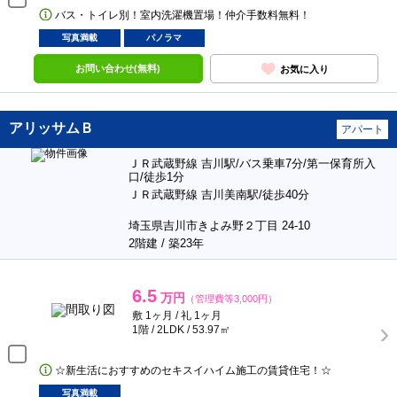
バス・トイレ別！室内洗濯機置場！仲介手数料無料！
写真満載
パノラマ
お問い合わせ(無料)
お気に入り
アリッサムＢ
アパート
ＪＲ武蔵野線 吉川駅/バス乗車7分/第一保育所入
口/徒歩1分
ＪＲ武蔵野線 吉川美南駅/徒歩40分
埼玉県吉川市きよみ野２丁目 24-10
2階建 / 築23年
6.5
万円
（管理費等3,000円）
敷 1ヶ月 / 礼 1ヶ月
1階 / 2LDK / 53.97㎡
☆新生活におすすめのセキスイハイム施工の賃貸住宅！☆
写真満載