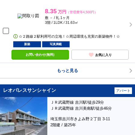
8.35
万円
（管理費等4,500円）
敷 － / 礼 1ヶ月
3階 / 1LDK / 31.63㎡
☆２路線２駅利用可の立地！☆周辺環境も充実の新築物件！☆
新築
写真満載
お問い合わせ(無料)
お気に入り
もっと見る
レオパレスサンシャイン
アパート
ＪＲ武蔵野線 吉川駅/徒歩29分
ＪＲ武蔵野線 吉川美南駅/徒歩46分
埼玉県吉川市きよみ野２丁目 3-11
2階建 / 築25年