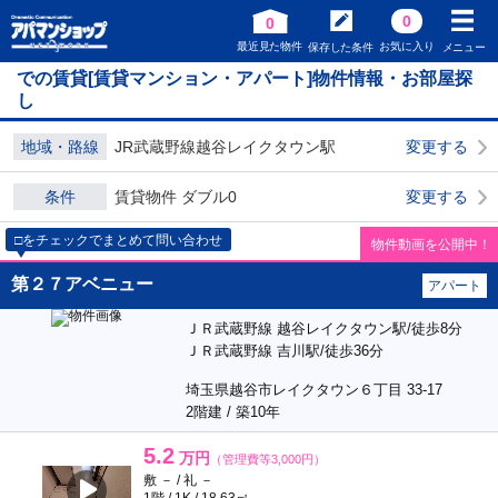
0
0
最近見た物件
お気に入り
保存した条件
メニュー
での賃貸[賃貸マンション・アパート]物件情報・お部屋探
し
地域・路線
JR武蔵野線越谷レイクタウン駅
変更する
条件
賃貸物件 ダブル0
変更する
□をチェックでまとめて問い合わせ
物件動画を公開中！
第２７アベニュー
アパート
ＪＲ武蔵野線 越谷レイクタウン駅/徒歩8分
ＪＲ武蔵野線 吉川駅/徒歩36分
埼玉県越谷市レイクタウン６丁目 33-17
2階建 / 築10年
5.2
万円
（管理費等3,000円）
敷 － / 礼 －