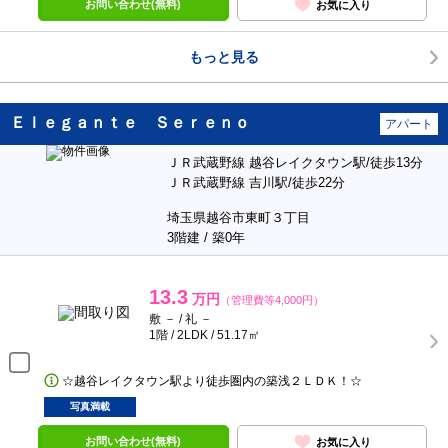
お問い合わせ(無料)
お気に入り
もっと見る
Ｅｌｅｇａｎｔｅ Ｓｅｒｅｎｏ
アパート
ＪＲ武蔵野線 越谷レイクタウン駅/徒歩13分
ＪＲ武蔵野線 吉川駅/徒歩22分
埼玉県越谷市東町３丁目
3階建 / 築0年
13.3
万円
（管理費等4,000円）
敷 － / 礼 －
1階 / 2LDK / 51.17㎡
☆越谷レイクタウン駅より徒歩圏内の築浅２ＬＤＫ！☆
写真満載
お問い合わせ(無料)
お気に入り