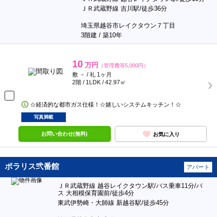
ＪＲ武蔵野線 吉川駅/徒歩36分
埼玉県越谷市レイクタウン７丁目
3階建 / 築10年
10
万円
（管理費等5,000円）
敷 － / 礼 1ヶ月
2階 / 1LDK / 42.97㎡
☆経済的な都市ガス仕様！☆嬉しいシステムキッチン！☆
写真満載
お問い合わせ(無料)
お気に入り
ポラリス弐番館
アパート
ＪＲ武蔵野線 越谷レイクタウン駅/バス乗車11分/バ
ス 大相模保育園前/徒歩4分
東武伊勢崎・大師線 新越谷駅/徒歩45分