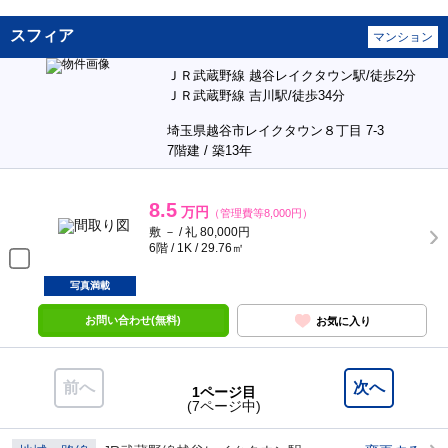
スフィア
マンション
ＪＲ武蔵野線 越谷レイクタウン駅/徒歩2分
ＪＲ武蔵野線 吉川駅/徒歩34分
埼玉県越谷市レイクタウン８丁目 7-3
7階建 / 築13年
8.5
万円
（管理費等8,000円）
敷 － / 礼 80,000円
6階 / 1K / 29.76㎡
写真満載
お問い合わせ(無料)
お気に入り
前へ
次へ
1ページ目
(7ページ中)