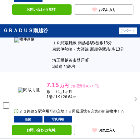
お問い合わせ(無料)
お気に入り
ＧＲＡＤＵＳ南越谷
アパート
ＪＲ武蔵野線 南越谷駅/徒歩13分
東武伊勢崎・大師線 新越谷駅/徒歩13分
埼玉県越谷市登戸町
3階建 / 築0年
7.15
万円
（管理費等4,500円）
敷 － / 礼 1ヶ月
1階 / 1K / 26.64㎡
☆２路線２駅利用可の立地！☆周辺環境も充実の新築物件！☆
新築
写真満載
お問い合わせ(無料)
お気に入り