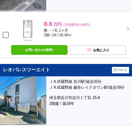
8.8
万円
（管理費等6,000円）
敷 － / 礼 1ヶ月
2階 / 1K / 26.49㎡
お問い合わせ(無料)
お気に入り
レオパレスツーエイト
アパート
ＪＲ武蔵野線 吉川駅/徒歩20分
ＪＲ武蔵野線 越谷レイクタウン駅/徒歩39分
埼玉県吉川市吉川１丁目 25-8
2階建 / 築28年