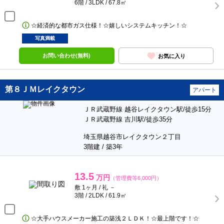
6階 / 3LDK / 67.8㎡
☆経済的な都市ガス仕様！☆嬉しいシステムキッチン！☆
写真満載
お問い合わせ(無料)
お気に入り
第８ＪＭレイクタウン
アパート
ＪＲ武蔵野線 越谷レイクタウン駅/徒歩15分
ＪＲ武蔵野線 吉川駅/徒歩35分
埼玉県越谷市レイクタウン２丁目
3階建 / 築3年
13.5
万円
（管理費等6,000円）
敷 1ヶ月 / 礼 －
3階 / 2LDK / 61.9㎡
☆大手ハウスメーカー施工の築浅２ＬＤＫ！☆最上階です！☆