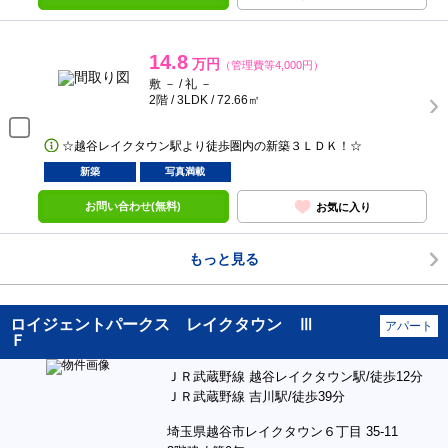
14.8
万円
（管理費等4,000円）
敷 － / 礼 －
2階 / 3LDK / 72.66㎡
☆越谷レイクタウン駅より徒歩圏内の新築３ＬＤＫ！☆
新築
写真満載
お問い合わせ(無料)
お気に入り
もっと見る
ロイジェントパークス レイクタウン Ⅲ
アパート
Ｆ
ＪＲ武蔵野線 越谷レイクタウン駅/徒歩12分
ＪＲ武蔵野線 吉川駅/徒歩39分
埼玉県越谷市レイクタウン６丁目 35-11