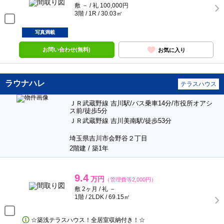
敷 － / 礼 100,000円
3階 / 1R / 30.03㎡
写真満載
お問い合わせ(無料)
お気に入り
ラウナハレ
テラスハウス
ＪＲ武蔵野線 吉川駅/バス乗車14分/市役所オアシ
ス前/徒歩5分
ＪＲ武蔵野線 吉川美南駅/徒歩53分
埼玉県吉川市会野谷２丁目
2階建 / 築1年
9.4
万円
（管理費等2,000円）
敷 2ヶ月 / 礼 －
1階 / 2LDK / 69.15㎡
☆築浅テラスハウス！全居室収納付き！☆