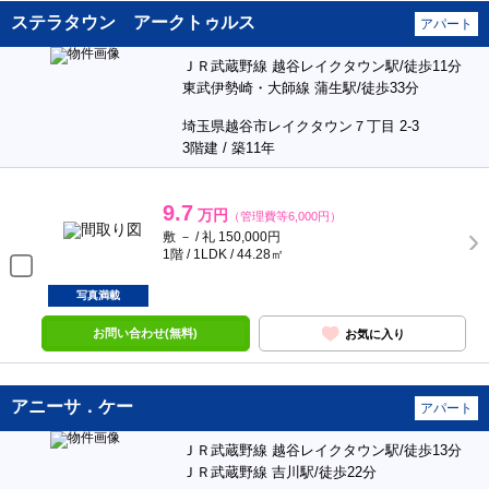
ステラタウン アークトゥルス
アパート
ＪＲ武蔵野線 越谷レイクタウン駅/徒歩11分
東武伊勢崎・大師線 蒲生駅/徒歩33分
埼玉県越谷市レイクタウン７丁目 2-3
3階建 / 築11年
9.7
万円
（管理費等6,000円）
敷 － / 礼 150,000円
1階 / 1LDK / 44.28㎡
写真満載
お問い合わせ(無料)
お気に入り
アニーサ．ケー
アパート
ＪＲ武蔵野線 越谷レイクタウン駅/徒歩13分
ＪＲ武蔵野線 吉川駅/徒歩22分