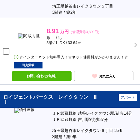
埼玉県越谷市レイクタウン５丁目
3階建 / 築2年
8.91
万円
（管理費等3,300円）
敷 － / 礼 －
3階 / 1LDK / 33.64㎡
☆インターネット無料導入！☆ネット使用料がかかりません！☆
写真満載
お問い合わせ(無料)
お気に入り
ロイジェントパークス レイクタウン Ⅲ
アパート
Ｉ
ＪＲ武蔵野線 越谷レイクタウン駅/徒歩14分
ＪＲ武蔵野線 吉川駅/徒歩37分
埼玉県越谷市レイクタウン６丁目 35-8
3階建 / 築9年