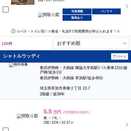
1階 / 1K / 18.63㎡
写真満載
パノラマ
動画あり
☆バス・トイレ別！☆敷金・礼金0で初期費用が抑えられます！☆
186
件
シャトルウッディ
アパート
東武伊勢崎・大師線 獨協大学前駅/バス乗車12分/越
戸橋/徒歩1分
東武伊勢崎・大師線 草加駅/徒歩48分
埼玉県草加市青柳２丁目 22-7
2階建 / 築39年
5.5
万円
（管理費等3,000円）
敷 － / 礼 －
2階 / 2DK / 32.37㎡