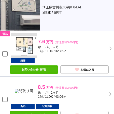
埼玉県吉川市大字保 843-1
2階建 / 築0年
NEW
7.6
万円
（管理費等3,000円）
敷 － / 礼 1ヶ月
1階 / 1LDK / 32.72㎡
新築
お問い合わせ(無料)
お気に入り
8.5
万円
（管理費等3,000円）
敷 － / 礼 1ヶ月
1階 / 1LDK / 43.06㎡
新築
写真満載