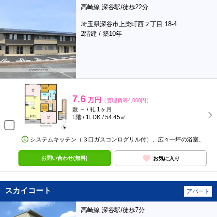
高崎線 深谷駅/徒歩22分
埼玉県深谷市上柴町西２丁目 18-4
2階建 / 築10年
7.6
万円
（管理費等4,000円）
敷 － / 礼 1ヶ月
1階 / 1LDK / 54.45㎡
システムキッチン（３口ガスコンログリル付）、広々一坪の浴室、
お問い合わせ(無料)
お気に入り
スカイコート
アパート
高崎線 深谷駅/徒歩7分