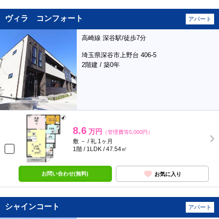
ヴィラ コンフォート
アパート
高崎線 深谷駅/徒歩7分
埼玉県深谷市上野台 406-5
2階建 / 築0年
8.6
万円
（管理費等5,000円）
敷 － / 礼 1ヶ月
1階 / 1LDK / 47.54㎡
お問い合わせ(無料)
お気に入り
シャインコート
アパート