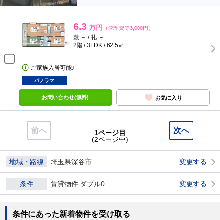
6.3
万円
（管理費等3,000円）
敷 － / 礼 －
2階 / 3LDK / 62.5㎡
ご家族入居可能♪
パノラマ
お問い合わせ(無料)
お気に入り
前へ
次へ
1ページ目
(2ページ中)
地域・路線
埼玉県深谷市
変更する
条件
賃貸物件 ダブル0
変更する
条件にあった新着物件を受け取る