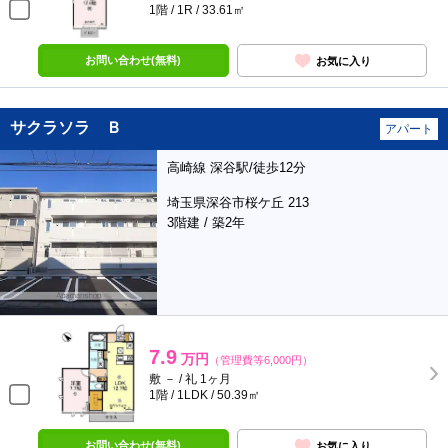
1階 / 1R / 33.61㎡
お問い合わせ(無料)
お気に入り
サクラソラ Ｂ
アパート
高崎線 深谷駅/徒歩12分
埼玉県深谷市桜ケ丘 213
3階建 / 築2年
7.9
万円
（管理費等6,000円）
敷 － / 礼 1ヶ月
1階 / 1LDK / 50.39㎡
お問い合わせ(無料)
お気に入り