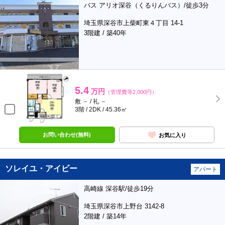
バス アリオ深谷（くるりんバス）/徒歩3分
埼玉県深谷市上柴町東４丁目 14-1
3階建 / 築40年
5.4
万円
（管理費等2,000円）
敷 － / 礼 －
3階 / 2DK / 45.36㎡
お問い合わせ(無料)
お気に入り
ソレイユ・アイビー
アパート
高崎線 深谷駅/徒歩19分
埼玉県深谷市上野台 3142-8
2階建 / 築14年