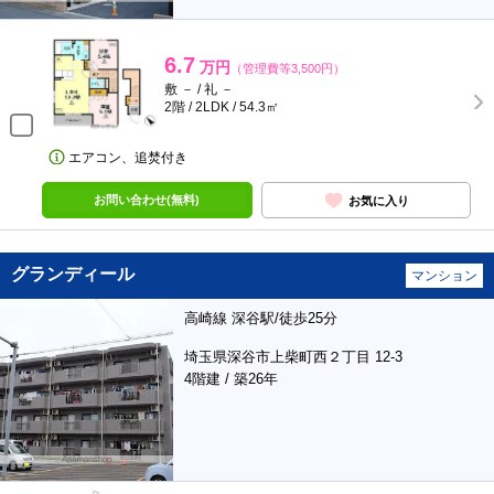
6.7
万円
（管理費等3,500円）
敷 － / 礼 －
2階 / 2LDK / 54.3㎡
エアコン、追焚付き
お問い合わせ(無料)
お気に入り
グランディール
マンション
高崎線 深谷駅/徒歩25分
埼玉県深谷市上柴町西２丁目 12-3
4階建 / 築26年