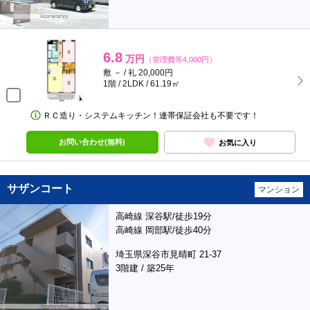
6.8
万円
（管理費等4,000円）
敷 － / 礼 20,000円
1階 / 2LDK / 61.19㎡
ＲＣ造り・システムキッチン！連帯保証会社も不要です！
お問い合わせ(無料)
お気に入り
サザンコート
マンション
高崎線 深谷駅/徒歩19分
高崎線 岡部駅/徒歩40分
埼玉県深谷市見晴町 21-37
3階建 / 築25年