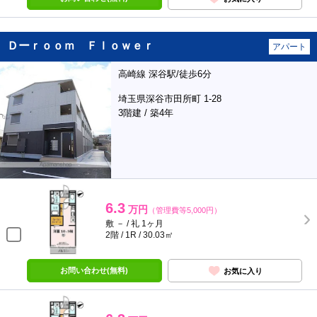
Ｄーｒｏｏｍ Ｆｌｏｗｅｒ
アパート
高崎線 深谷駅/徒歩6分
埼玉県深谷市田所町 1-28
3階建 / 築4年
6.3
万円
（管理費等5,000円）
敷 － / 礼 1ヶ月
2階 / 1R / 30.03㎡
お問い合わせ(無料)
お気に入り