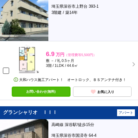
埼玉県深谷市上野台 393-1
3階建 / 築14年
6.9
万円
（管理費等5,500円）
敷 － / 礼 0.5ヶ月
3階 / 1LDK / 44.6㎡
大和ハウス施工アパート！ オートロック、ＢＳアンテナ付き！
お問い合わせ(無料)
お気に入り
グランシャリオ ＩＩＩ
アパート
高崎線 深谷駅/徒歩15分
埼玉県深谷市国済寺 64-4