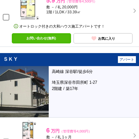
5.9
万円
（管理費等4,500円）
敷 － / 礼 20,000円
1階 / 1LDK / 33.39㎡
オートロック付きの大和ハウス施工アパートです！
お問い合わせ(無料)
お気に入り
ＳＫＹ
アパート
高崎線 深谷駅/徒歩6分
埼玉県深谷市田所町 1-27
2階建 / 築17年
6
万円
（管理費等4,000円）
敷 － / 礼 1ヶ月