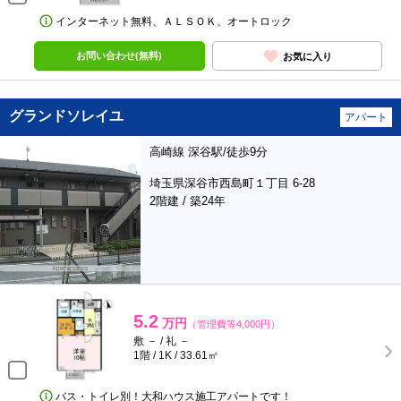
インターネット無料、ＡＬＳＯＫ、オートロック
お問い合わせ(無料)
お気に入り
グランドソレイユ
アパート
高崎線 深谷駅/徒歩9分
埼玉県深谷市西島町１丁目 6-28
2階建 / 築24年
5.2
万円
（管理費等4,000円）
敷 － / 礼 －
1階 / 1K / 33.61㎡
バス・トイレ別！大和ハウス施工アパートです！