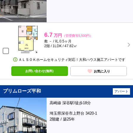
6.7
万円
（管理費等5,500円）
敷 － / 礼 0.5ヶ月
2階 / 1LDK / 47.82㎡
ＡＬＳＯＫホームセキュリティ対応！大和ハウス施工アパートです
お問い合わせ(無料)
お気に入り
プリムローズ平和
アパート
高崎線 深谷駅/徒歩18分
埼玉県深谷市上野台 3420-1
2階建 / 築25年