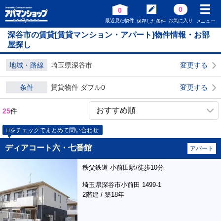
0
0
最近見た物件
お気に入り
保存した条件
メニュー
深谷市の賃貸[賃貸マンション・アパート]物件情報・お部
屋探し
地域・路線
埼玉県深谷市
変更する
条件
賃貸物件 ダブル0
変更する
25
件
□をチェックでまとめて問い合わせ
ディアコート六・七番館
アパート
秩父鉄道 小前田駅/徒歩10分
埼玉県深谷市小前田 1499-1
2階建 / 築18年