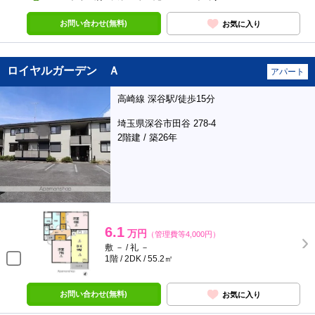
お問い合わせ(無料)
お気に入り
ロイヤルガーデン Ａ
アパート
高崎線 深谷駅/徒歩15分
埼玉県深谷市田谷 278-4
2階建 / 築26年
6.1
万円
（管理費等4,000円）
敷 － / 礼 －
1階 / 2DK / 55.2㎡
お問い合わせ(無料)
お気に入り