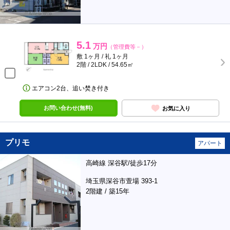
5.1
万円
（管理費等－）
敷 1ヶ月 / 礼 1ヶ月
2階 / 2LDK / 54.65㎡
エアコン2台、追い焚き付き
お問い合わせ(無料)
お気に入り
プリモ
アパート
高崎線 深谷駅/徒歩17分
埼玉県深谷市萱場 393-1
2階建 / 築15年