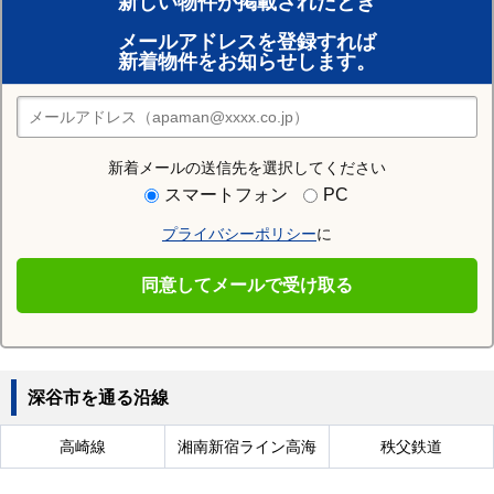
新しい物件が掲載されたとき
賃貸のプロがお部屋探し！
メールアドレスを登録すれば
おまかせ物件リクエスト
新着物件をお知らせします。
住みたい街の店舗を探す
店舗検索
新着メールの送信先を選択してください
近隣の駅
スマートフォン
PC
深谷駅
ふかや花園駅
小前田駅
プライバシーポリシー
に
明戸駅
永田駅
岡部駅
同意してメールで受け取る
武川駅
深谷市を通る沿線
高崎線
湘南新宿ライン高海
秩父鉄道