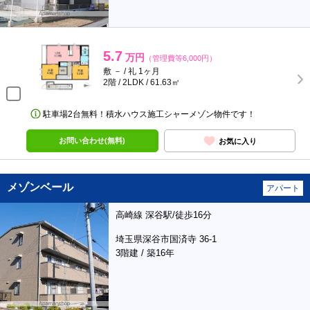
5.7
万円
（管理費等6,000円）
敷 － / 礼 1ヶ月
2階 / 2LDK / 61.63㎡
駐車場2台無料！積水ハウス施工シャーメゾン物件です！
お問い合わせ(無料)
お気に入り
メゾンベール
アパート
高崎線 深谷駅/徒歩16分
埼玉県深谷市国済寺 36-1
3階建 / 築16年