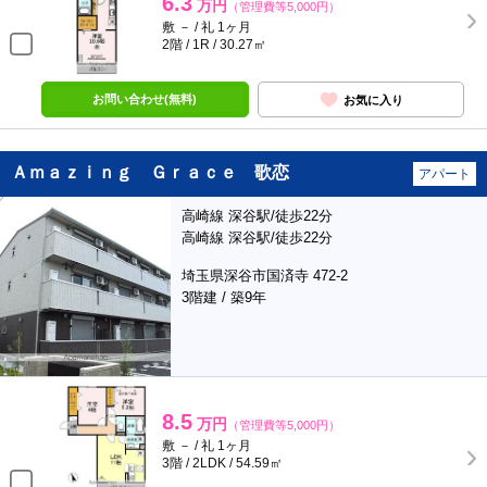
6.3
万円
（管理費等5,000円）
敷 － / 礼 1ヶ月
2階 / 1R / 30.27㎡
お問い合わせ(無料)
お気に入り
Ａｍａｚｉｎｇ Ｇｒａｃｅ 歌恋
アパート
高崎線 深谷駅/徒歩22分
高崎線 深谷駅/徒歩22分
埼玉県深谷市国済寺 472-2
3階建 / 築9年
8.5
万円
（管理費等5,000円）
敷 － / 礼 1ヶ月
3階 / 2LDK / 54.59㎡