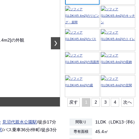
戻す
1
2
3
4
次へ
ー
見沼代親水公園駅
/徒歩17分
1LDK（LDK13･洋6）
間取り
駅
/バス乗車36分/仲町/徒歩3分
45.4㎡
専有面積