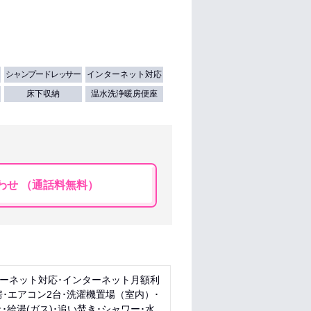
シャンプードレッサー
インターネット対応
床下収納
温水洗浄暖房便座
わせ （通話料無料）
ターネット対応･インターネット月額利
･エアコン2台･洗濯機置場（室内）･
給湯(ガス)･追い焚き･シャワー･水