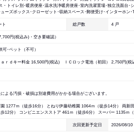
ス・トイレ別･暖房便座･温水洗浄暖房便座･室内洗濯置場･独立洗面台･
シューズボックス･クローゼット･収納スペース･郵便受け･インターホン･
ート
総戸数
4 戸
7,700円(税込み)・空き要確認）
供可･ペット（不可）
ｒｄキー料金 16,500円(税込) ＩＣロック電池（初回） 2,750円(税込
失による汚損・破損は別途費用がかかる場合がございます。
 1277ｍ（徒歩16分） とねり伊藤幼稚園 1064ｍ（徒歩14分） 両新
徒歩12分） コンビニエンスストア 461ｍ（徒歩6分） スーパー 1135ｍ（
次回更新予定日
2026/08/1