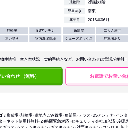
2階建/1階
建物階
南東
部屋向き
2016年06月
築年月
駐輪場
BSアンテナ
角部屋
二人入居可
追い焚き
室内洗濯置場
シューズボックス
駐車場あり
物件情報・空き室状況・契約手続きなど、お問い合わせは電話が便利！
問い合わせ （無料）
お電話でお問い合
ゴミ集積場･駐輪場･敷地内ごみ置場･角部屋･テラス･BSアンテナ･イン
ターネット使用料無料･24時間緊急対応･セキュリティ会社加入済･冷暖房
アガラス･システムキッチン･ガスキッチン･対面キッチン･コンロ3口以上･