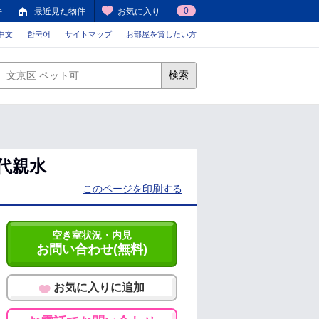
0
件
最近見た物件
お気に入り
中文
한국어
サイトマップ
お部屋を貸したい方
検索
代親水
このページを印刷する
空き室状況・内見
お問い合わせ(無料)
お気に入りに追加