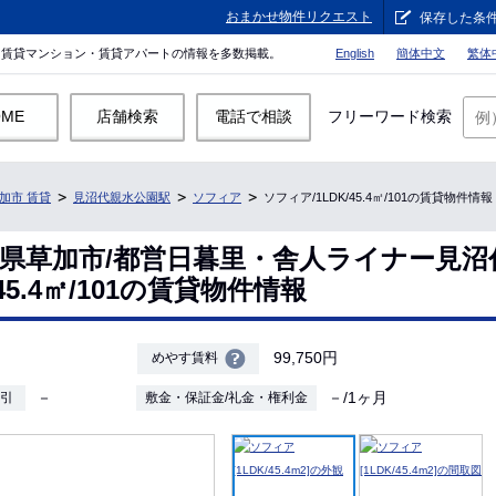
おまかせ物件リクエスト
保存した条
。賃貸マンション・賃貸アパートの情報を多数掲載。
English
簡体中文
繁体
OME
店舗検索
電話で相談
フリーワード検索
加市 賃貸
見沼代親水公園駅
ソフィア
ソフィア/1LDK/45.4㎡/101の賃貸物件情報
玉県草加市/都営日暮里・舎人ライナー見沼
45.4㎡/101の賃貸物件情報
99,750円
めやす賃料
－
－/1ヶ月
敷引
敷金・保証金/礼金・権利金