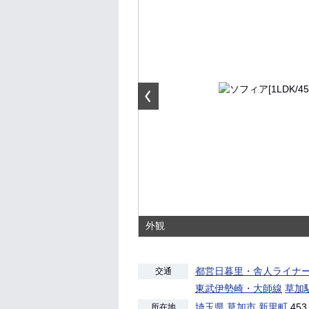
外観
都営日暮里・舎人ライナ
交通
東武伊勢崎・大師線
草加
埼玉県
草加市
新里町
453
所在地