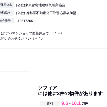
所属団体名
(公社)東京都宅地建物取引業協会
公取協名
(公社) 首都圏不動産公正取引協議会加盟
物件番号
110817206
は”アパマンショップ西新井店で♪（＾＾♪
お問い合わせください（＾＾♪
ソフィア
には他に3件の物件があります
9.6
10.1
賃料
～
万円