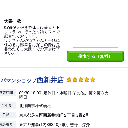
大隈 稔
動物が大好きで休日は愛犬とド
ックランに行ったり猫カフェで
癒されております。
ワンちゃんや猫ちゃんと一緒に
住めるお部屋をお探しの際は是
非わたくし大隈までお声掛け下
さい♪
指名する（無料）
西新井店
アパマンショップ
営業時間
09:30-18:00 定休日：水曜日 その他、第２第３火
曜日
会社名
北澤商事株式会社
住所
東京都足立区西新井栄町２丁目 2番2号
免許番号
東京都知事(12)38326／取引態様：媒介