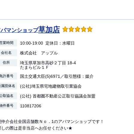
草加店
アパマンショップ
営業時間
10:00-19:00 定休日：水曜日
会社名
株式会社 アップル
住所
埼玉県草加市高砂２丁目 18-4
たまらビル１Ｆ
免許番号
国土交通大臣(5)6971／取引態様：媒介
所属団体名
(公社)埼玉県宅地建物取引業協会
公取協名
(公社) 首都圏不動産公正取引協議会加盟
物件番号
110817206
貸仲介会社全国店舗数Ｎｏ．1のアパマンショップです！
探しの際は是非当店へお任せください★