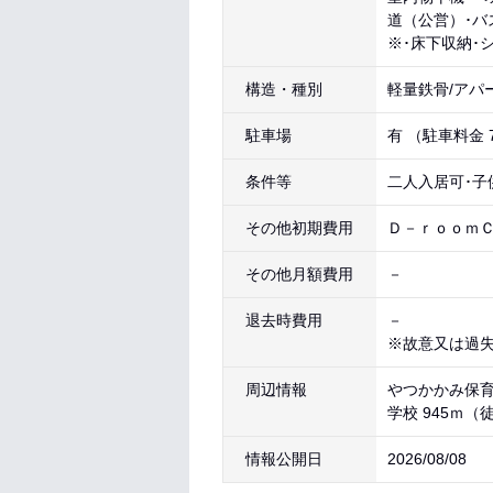
道（公営）･バ
※･床下収納･
構造・種別
軽量鉄骨/アパ
駐車場
有 （駐車料金 
条件等
二人入居可･子
その他初期費用
Ｄ－ｒｏｏｍＣａ
その他月額費用
－
退去時費用
－
※故意又は過
周辺情報
やつかかみ保育園
学校 945ｍ（
情報公開日
2026/08/08