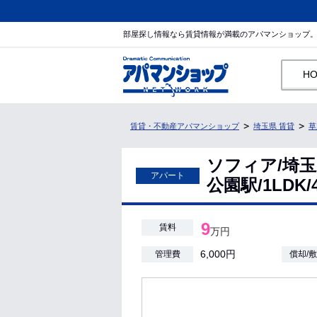
部屋探し情報なら賃貸情報が満載のアパマンショップ
H
賃貸・不動産アパマンショップ
埼玉県 賃貸
草
ソフィア/埼
アパート
公園駅/1LDK/
9
賃料
万円
6,000円
管理費
償却/