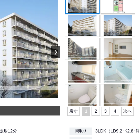
戻す
1
2
3
4
次へ
/徒歩12分
3LDK（LD9.2･K2.8･
間取り