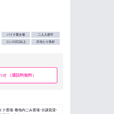
バイク置き場
二人入居可
コンロ2口以上
日当たり良好
わせ （通話料無料）
イク置場･敷地内ごみ置場･分譲賃貸･