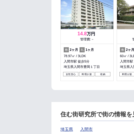
14.8
万円
管理費:－
2ヶ月
1ヶ月
2ヶ
敷
礼
敷
78.97㎡
3LDK
60㎡
3L
入間市駅 徒歩5分
入間市駅 
埼玉県入間市豊岡１丁目
埼玉県入
女性安心
料理が楽
収納
料理が楽
住む街研究所で街の情報を
埼玉県
入間市