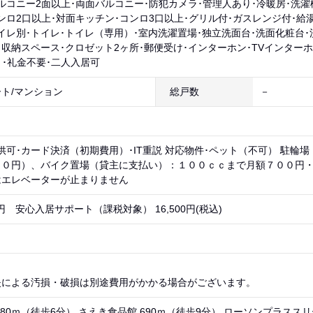
ルコニー2面以上･両面バルコニー･防犯カメラ･管理人あり･冷暖房･洗
ンロ2口以上･対面キッチン･コンロ3口以上･グリル付･ガスレンジ付･給湯
イレ別･トイレ･トイレ（専用）･室内洗濯置場･独立洗面台･洗面化粧台･
･収納スペース･クロゼット2ヶ所･郵便受け･インターホン･TVインター
月･礼金不要･二人入居可
ト/マンション
総戸数
－
供可･カード決済（初期費用）･IT重説 対応物件･ペット（不可） 駐輪
００円）、バイク置場（貸主に支払い）：１００ｃｃまで月額７００円
はエレベーターが止まりません
00円 安心入居サポート（課税対象） 16,500円(税込)
失による汚損・破損は別途費用がかかる場合がございます。
80ｍ（徒歩6分） さえき食品館 690ｍ（徒歩9分） ローソンプラススリ