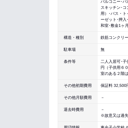
バルコニー･バ
スキッチン･コ
用）･バス・ト
ーゼット･押入
和室･敷金1ヶ
構造・種別
鉄筋コンクリー
駐車場
無
条件等
二人入居可･子
円（子供用６
室のある２階
その他初期費用
保証料 32,5
その他月額費用
－
退去時費用
－
※故意又は過
周辺情報
東金子小学校 4