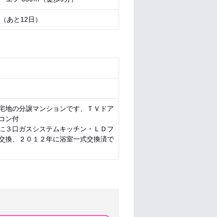
9 （あと
12日
）
宅地の分譲マンションです、ＴＶドア
コン付
に３口ガスシステムキッチン・ＬＤフ
交換、２０１２年に浴室一式交換済で