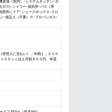
濯機置場（室内）･システムキッチン･ガ
(ガス)･シャワー･脱衣所･バス（専
洗面所にドア･シューズボックス･クロ
ホン･保証人（不要）※･プロパンガス･
場（管理人に支払い）：年間１，２００
・１００ｃｃ以上月額９００円、本貸
ーエフ 650ｍ（徒歩9分）