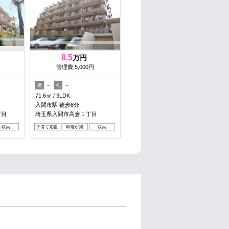
8.5
万円
管理費:5,000円
－
－
敷
礼
71.6㎡
3LDK
入間市駅 徒歩8分
丁目
埼玉県入間市高倉１丁目
収納
子育て応援
料理が楽
収納