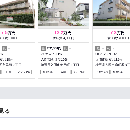
7.5
13.2
7.3
万円
万円
万円
管理費:3,000円
管理費:4,000円
管理費:3,000円
月
－
132,000円
－
－
－
礼
敷
礼
敷
礼
DK
71.21㎡
3LDK
58.26㎡
3LDK
徒歩10分
入間市駅 徒歩16分
入間市駅 徒歩22分
間市黒須２丁目
埼玉県入間市春日町１丁目
埼玉県入間市扇町屋３
収納
パノラマ有
料理が楽
収納
パノラマ有
子育て応援
料理が楽
見る