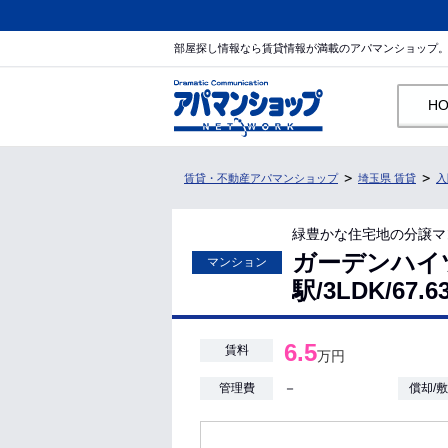
部屋探し情報なら賃貸情報が満載のアパマンショップ
H
賃貸・不動産アパマンショップ
埼玉県 賃貸
入
緑豊かな住宅地の分譲マ
ガーデンハイ
マンション
駅/3LDK/67
6.5
賃料
万円
－
管理費
償却/