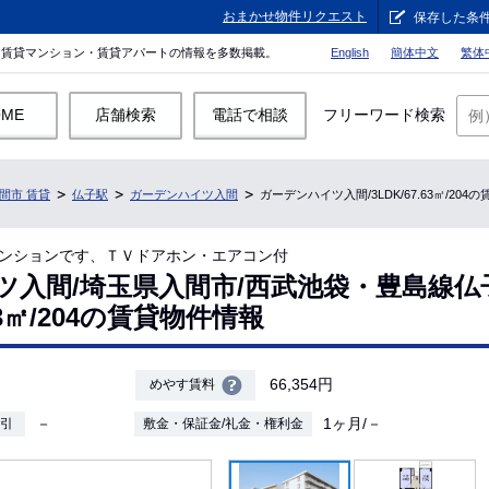
おまかせ物件リクエスト
保存した条
。賃貸マンション・賃貸アパートの情報を多数掲載。
English
簡体中文
繁体
OME
店舗検索
電話で相談
フリーワード検索
間市 賃貸
仏子駅
ガーデンハイツ入間
ガーデンハイツ入間/3LDK/67.63㎡/204
ンションです、ＴＶドアホン・エアコン付
ツ入間/埼玉県入間市/西武池袋・豊島線仏
.63㎡/204の賃貸物件情報
66,354円
めやす賃料
－
1ヶ月/－
敷引
敷金・保証金/礼金・権利金