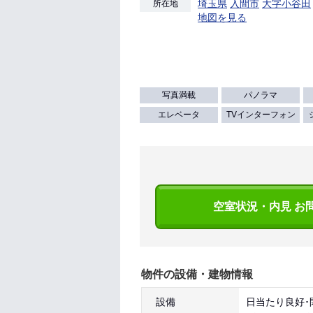
埼玉県
入間市
大字小谷田
所在地
地図を見る
写真満載
パノラマ
エレベータ
TVインターフォン
空室状況・内見 お
物件の設備・建物情報
設備
日当たり良好･