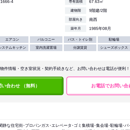
1666-4
67.63㎡
専有面積
9階建/2階
建物階
南西
部屋向き
1985年08月
築年月
エアコン
バルコニー
バス・トイレ別
駐輪場
システムキッチン
室内洗濯置場
分譲賃貸
シューズボックス
物件情報・空き室状況・契約手続きなど、お問い合わせは電話が便利！
問い合わせ （無料）
お電話でお問い合
閑静な住宅街･プロパンガス･エレベータ･ゴミ集積場･集会場･駐輪場･バ