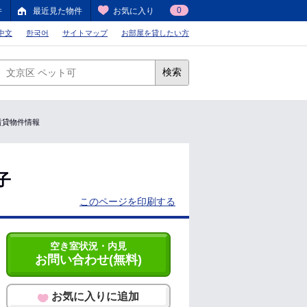
0
件
最近見た物件
お気に入り
中文
한국어
サイトマップ
お部屋を貸したい方
検索
の賃貸物件情報
子
このページを印刷する
空き室状況・内見
お問い合わせ(無料)
お気に入りに追加