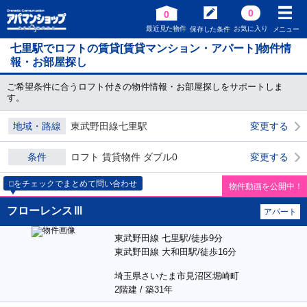
0
0
最近見た物件
お気に入り
保存した条件
メニュー
七里駅でロフトの賃貸[賃貸マンション・アパート]物件情
報・お部屋探し
ご希望条件に合うロフト付きの物件情報・お部屋探しをサポートしま
す。
地域・路線
東武野田線七里駅
変更する
条件
ロフト 賃貸物件 ダブル0
変更する
□をチェックでまとめて問い合わせ
物件動画を公開中！
フローレンスⅢ
アパート
東武野田線 七里駅/徒歩9分
東武野田線 大和田駅/徒歩16分
埼玉県さいたま市見沼区堀崎町
2階建 / 築31年