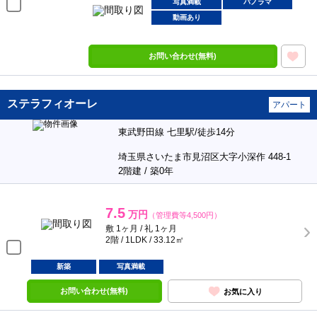
写真満載
パノラマ
動画あり
お問い合わせ(無料)
ステラフィオーレ
アパート
東武野田線 七里駅/徒歩14分
埼玉県さいたま市見沼区大字小深作 448-1
2階建 / 築0年
7.5
万円
（管理費等4,500円）
敷 1ヶ月 / 礼 1ヶ月
2階 / 1LDK / 33.12㎡
新築
写真満載
お問い合わせ(無料)
お気に入り