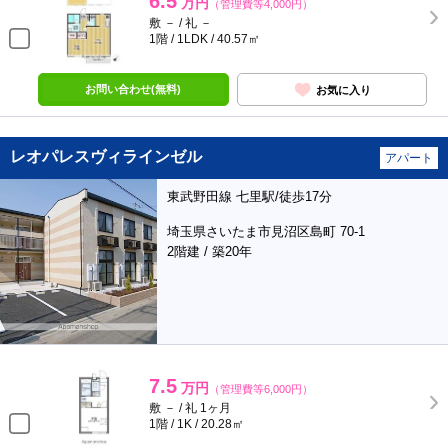
6.5
万円
（管理費等4,000円）
敷 － / 礼 －
1階 / 1LDK / 40.57㎡
お問い合わせ(無料)
お気に入り
レオパレスヴィラインゼル
アパート
東武野田線 七里駅/徒歩17分
埼玉県さいたま市見沼区島町 70-1
2階建 / 築20年
7.5
万円
（管理費等6,000円）
敷 － / 礼 1ヶ月
1階 / 1K / 20.28㎡