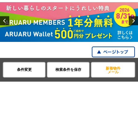
Previous
賃貸・不動産アパマンショップ
埼玉県
さいたま市見沼区
七里駅
ロフト
新着物件
条件変更
検索条件を保存
メール
全国の都道府県から探す
企業・IR情報
サイトポリシー
プライバシーポリシー
運営会社について
©APAMAN Co.,Ltd.