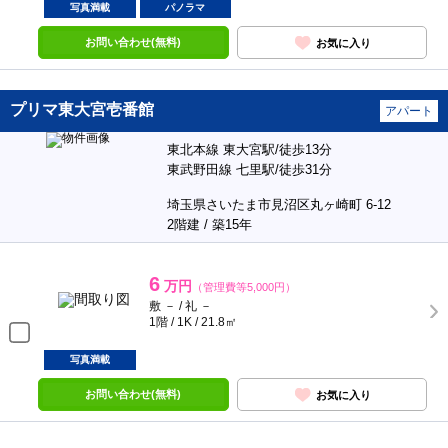
写真満載
パノラマ
お問い合わせ(無料)
お気に入り
プリマ東大宮壱番館
アパート
東北本線 東大宮駅/徒歩13分
東武野田線 七里駅/徒歩31分
埼玉県さいたま市見沼区丸ヶ崎町 6-12
2階建 / 築15年
6
万円
（管理費等5,000円）
敷 － / 礼 －
1階 / 1K / 21.8㎡
写真満載
お問い合わせ(無料)
お気に入り