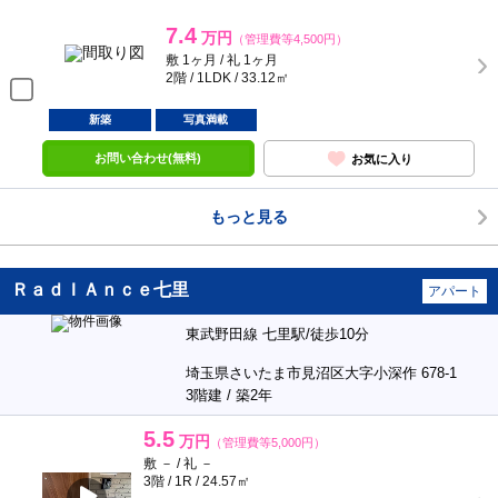
7.4
万円
（管理費等4,500円）
敷 1ヶ月 / 礼 1ヶ月
2階 / 1LDK / 33.12㎡
新築
写真満載
お問い合わせ(無料)
お気に入り
もっと見る
ＲａｄＩＡｎｃｅ七里
アパート
東武野田線 七里駅/徒歩10分
埼玉県さいたま市見沼区大字小深作 678-1
3階建 / 築2年
5.5
万円
（管理費等5,000円）
敷 － / 礼 －
3階 / 1R / 24.57㎡