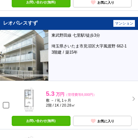
お問い合わせ(無料)
お気に入り
レオパレスすず
マンション
東武野田線 七里駅/徒歩3分
埼玉県さいたま市見沼区大字風渡野 662-1
3階建 / 築15年
5.3
万円
（管理費等8,000円）
敷 － / 礼 1ヶ月
2階 / 1K / 20.28㎡
お問い合わせ(無料)
お気に入り