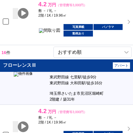
4.2
万円
（管理費等3,000円）
敷 － / 礼 －
2階 / 1K / 19.96㎡
写真満載
パノラマ
動画あり
16
件
フローレンスⅢ
アパート
東武野田線 七里駅/徒歩9分
東武野田線 大和田駅/徒歩16分
埼玉県さいたま市見沼区堀崎町
2階建 / 築31年
4.2
万円
（管理費等3,000円）
敷 － / 礼 －
2階 / 1K / 19.96㎡