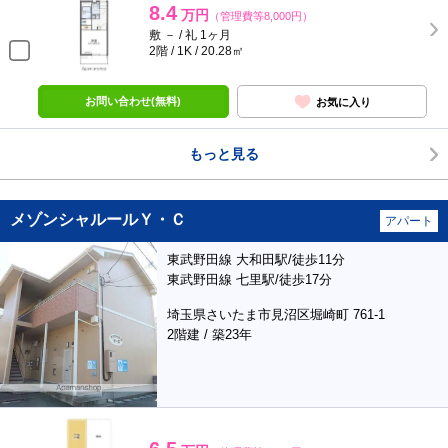
8.4
万円
（管理費等8,000円）
敷 － / 礼 1ヶ月
2階 / 1K / 20.28㎡
お問い合わせ(無料)
お気に入り
もっと見る
メゾンシャルールＹ・Ｃ
アパート
東武野田線 大和田駅/徒歩11分
東武野田線 七里駅/徒歩17分
埼玉県さいたま市見沼区堀崎町 761-1
2階建 / 築23年