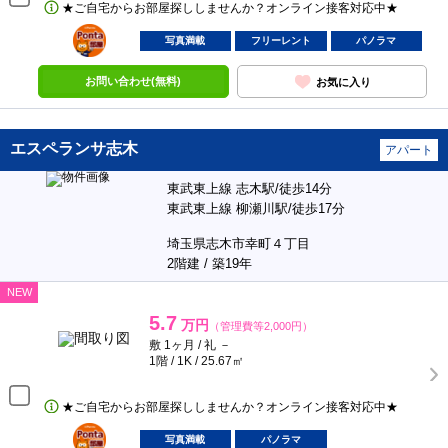
★ご自宅からお部屋探ししませんか？オンライン接客対応中★
ポンタ
部屋
写真満載
フリーレント
パノラマ
お問い合わせ(無料)
お気に入り
エスペランサ志木
アパート
東武東上線 志木駅/徒歩14分
東武東上線 柳瀬川駅/徒歩17分
埼玉県志木市幸町４丁目
2階建 / 築19年
NEW
5.7
万円
（管理費等2,000円）
敷 1ヶ月 / 礼 －
1階 / 1K / 25.67㎡
★ご自宅からお部屋探ししませんか？オンライン接客対応中★
ポンタ
部屋
写真満載
パノラマ