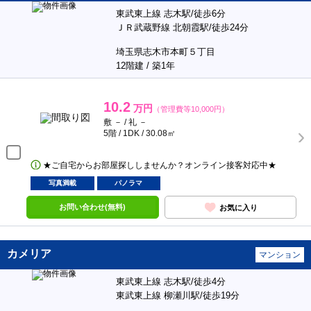
東武東上線 志木駅/徒歩6分
ＪＲ武蔵野線 北朝霞駅/徒歩24分
埼玉県志木市本町５丁目
12階建 / 築1年
10.2
万円
（管理費等10,000円）
敷 － / 礼 －
5階 / 1DK / 30.08㎡
★ご自宅からお部屋探ししませんか？オンライン接客対応中★
写真満載
パノラマ
お問い合わせ(無料)
お気に入り
カメリア
マンション
東武東上線 志木駅/徒歩4分
東武東上線 柳瀬川駅/徒歩19分