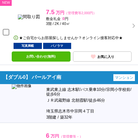
NEW
7.5
万円
（管理費等2,000円）
敷金礼金 :
0
円
3階 / 2K / 40㎡
★ご自宅からお部屋探ししませんか？オンライン接客対応中★
写真満載
パノラマ
お問い合わせ(無料)
お気に入り
【ダブル0】 パールアイ南
マンション
東武東上線 志木駅/バス乗車10分/宗岡小学校前/
徒歩6分
ＪＲ武蔵野線 北朝霞駅/徒歩46分
埼玉県志木市中宗岡４丁目
3階建 / 築32年
6
万円
（管理費等－）