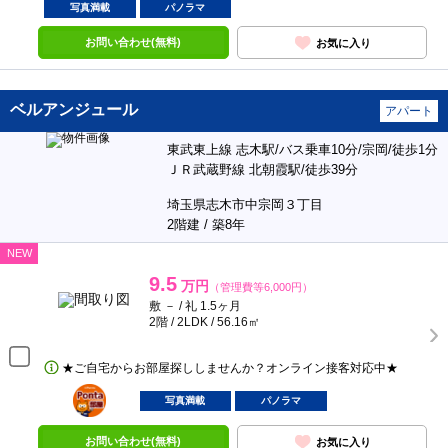
写真満載
パノラマ
お問い合わせ(無料)
お気に入り
ベルアンジュール
アパート
東武東上線 志木駅/バス乗車10分/宗岡/徒歩1分
ＪＲ武蔵野線 北朝霞駅/徒歩39分
埼玉県志木市中宗岡３丁目
2階建 / 築8年
NEW
9.5
万円
（管理費等6,000円）
敷 － / 礼 1.5ヶ月
2階 / 2LDK / 56.16㎡
★ご自宅からお部屋探ししませんか？オンライン接客対応中★
ポンタ
部屋
写真満載
パノラマ
お問い合わせ(無料)
お気に入り