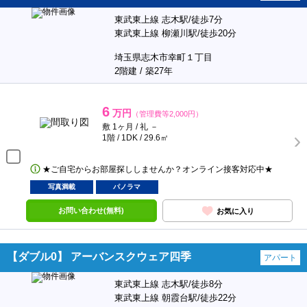
東武東上線 志木駅/徒歩7分
東武東上線 柳瀬川駅/徒歩20分
埼玉県志木市幸町１丁目
2階建 / 築27年
6
万円
（管理費等2,000円）
敷 1ヶ月 / 礼 －
1階 / 1DK / 29.6㎡
★ご自宅からお部屋探ししませんか？オンライン接客対応中★
写真満載
パノラマ
お問い合わせ(無料)
お気に入り
【ダブル0】 アーバンスクウェア四季
アパート
東武東上線 志木駅/徒歩8分
東武東上線 朝霞台駅/徒歩22分