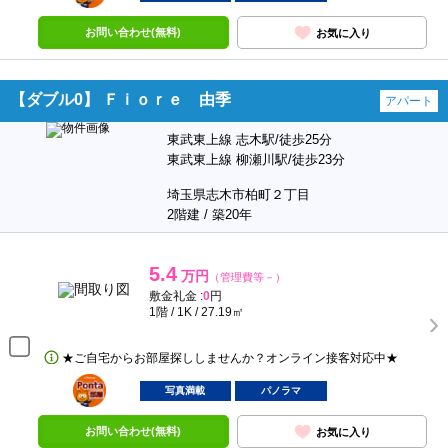
お問い合わせ(無料)
お気に入り
【ダブル0】 Ｆｉｏｒｅ 由季
アパート
東武東上線 志木駅/徒歩25分
東武東上線 柳瀬川駅/徒歩23分
埼玉県志木市柏町２丁目
2階建 / 築20年
5.4
万円
（管理費等－）
敷金礼金 :
0
円
1階 / 1K / 27.19㎡
★ご自宅からお部屋探ししませんか？オンライン接客対応中★
ポンタ
部屋
写真満載
パノラマ
お問い合わせ(無料)
お気に入り