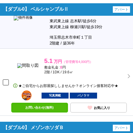
【ダブル0】 ベルシャンブルⅡ
アパート
東武東上線 志木駅/徒歩6分
東武東上線 柳瀬川駅/徒歩19分
埼玉県志木市幸町１丁目
2階建 / 築36年
5.1
万円
（管理費等4,000円）
敷金礼金 :
0
円
2階 / 1DK / 19.6㎡
★ご自宅からお部屋探ししませんか？オンライン接客対応中★
ポンタ
部屋
写真満載
パノラマ
お問い合わせ(無料)
お気に入り
【ダブル0】 メゾンホソダＢ
アパート