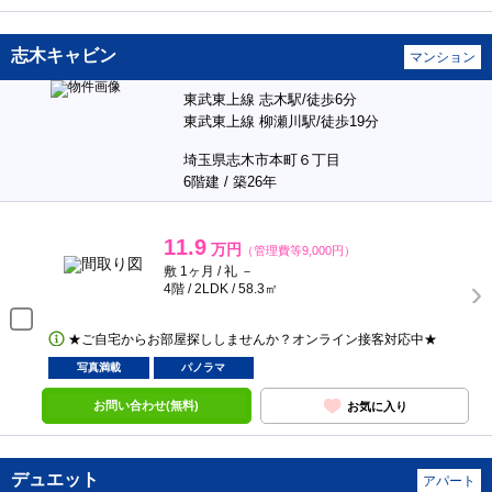
志木キャビン
マンション
東武東上線 志木駅/徒歩6分
東武東上線 柳瀬川駅/徒歩19分
埼玉県志木市本町６丁目
6階建 / 築26年
11.9
万円
（管理費等9,000円）
敷 1ヶ月 / 礼 －
4階 / 2LDK / 58.3㎡
★ご自宅からお部屋探ししませんか？オンライン接客対応中★
写真満載
パノラマ
お問い合わせ(無料)
お気に入り
デュエット
アパート