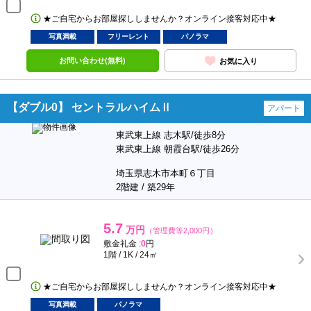
★ご自宅からお部屋探ししませんか？オンライン接客対応中★
写真満載
フリーレント
パノラマ
お問い合わせ(無料)
お気に入り
【ダブル0】 セントラルハイムⅡ
アパート
東武東上線 志木駅/徒歩8分
東武東上線 朝霞台駅/徒歩26分
埼玉県志木市本町６丁目
2階建 / 築29年
5.7
万円
（管理費等2,000円）
敷金礼金 :
0
円
1階 / 1K / 24㎡
★ご自宅からお部屋探ししませんか？オンライン接客対応中★
写真満載
パノラマ