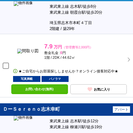
東武東上線 志木駅/徒歩8分
東武東上線 朝霞台駅/徒歩20分
埼玉県志木市本町４丁目
2階建 / 築29年
7.9
万円
（管理費等2,000円）
敷金礼金 :
0
円
1階 / 2DK / 44.62㎡
★ご自宅からお部屋探ししませんか？オンライン接客対応中★
写真満載
パノラマ
お問い合わせ(無料)
お気に入り
ＤーＳｅｒｅｎｏ志木幸町
アパート
東武東上線 志木駅/徒歩12分
東武東上線 柳瀬川駅/徒歩19分