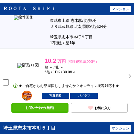
ＲＯＯＴｓ Ｓｈｉｋｉ
マンション
東武東上線 志木駅/徒歩6分
ＪＲ武蔵野線 北朝霞駅/徒歩24分
埼玉県志木市本町５丁目
12階建 / 築1年
10.2
万円
（管理費等10,000円）
敷 － / 礼 －
5階 / 1DK / 30.08㎡
★ご自宅からお部屋探ししませんか？オンライン接客対応中★
ポンタ
部屋
写真満載
パノラマ
お問い合わせ(無料)
お気に入り
埼玉県志木市本町５丁目
マンション