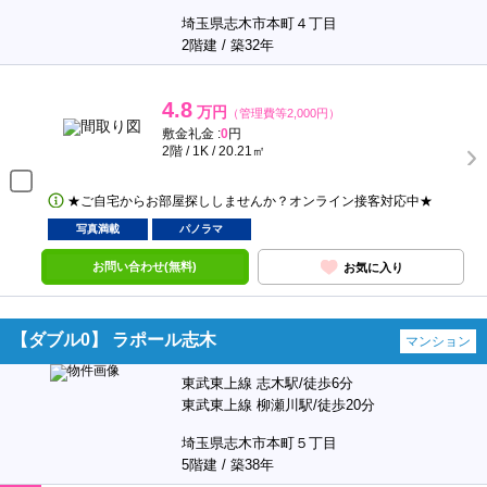
埼玉県志木市本町４丁目
2階建 / 築32年
4.8
万円
（管理費等2,000円）
敷金礼金 :
0
円
2階 / 1K / 20.21㎡
★ご自宅からお部屋探ししませんか？オンライン接客対応中★
写真満載
パノラマ
お問い合わせ(無料)
お気に入り
【ダブル0】 ラポール志木
マンション
東武東上線 志木駅/徒歩6分
東武東上線 柳瀬川駅/徒歩20分
埼玉県志木市本町５丁目
5階建 / 築38年