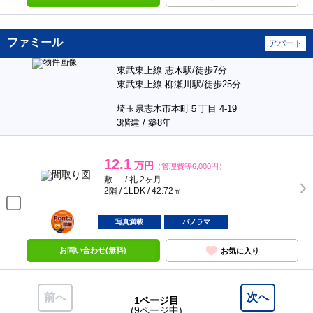
ファミール
アパート
東武東上線 志木駅/徒歩7分
東武東上線 柳瀬川駅/徒歩25分
埼玉県志木市本町５丁目 4-19
3階建 / 築8年
12.1
万円
（管理費等6,000円）
敷 － / 礼 2ヶ月
2階 / 1LDK / 42.72㎡
ポンタ
部屋
写真満載
パノラマ
お問い合わせ(無料)
お気に入り
前へ
次へ
1ページ目
(9ページ中)