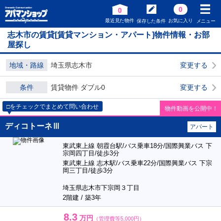
0
0
最近見た物件
お気に入り
保存した条件
メニュー
志木市の賃貸[賃貸マンション・アパート]物件情報・お部
屋探し
地域・路線
埼玉県志木市
変更する
条件
賃貸物件 ダブル0
変更する
□をチェックでまとめて問い合わせ
物件動画を公開中！
ディコトーネⅢ
アパート
東武東上線 朝霞台駅/バス乗車18分/国際興業バス 下
宗岡四丁目/徒歩3分
東武東上線 志木駅/バス乗車22分/国際興業バス 下宗
岡三丁目/徒歩3分
埼玉県志木市下宗岡３丁目
2階建 / 築3年
8.3
万円
（管理費等5,000円）