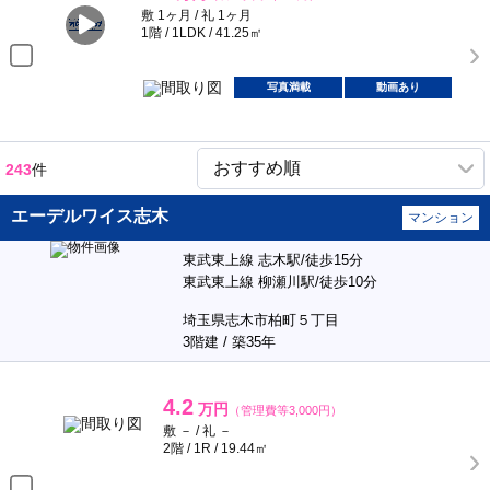
敷 1ヶ月 / 礼 1ヶ月
1階 / 1LDK / 41.25㎡
写真満載
動画あり
243
件
エーデルワイス志木
マンション
東武東上線 志木駅/徒歩15分
東武東上線 柳瀬川駅/徒歩10分
埼玉県志木市柏町５丁目
3階建 / 築35年
4.2
万円
（管理費等3,000円）
敷 － / 礼 －
2階 / 1R / 19.44㎡