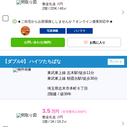
敷金礼金 :
0
円
2階 / 2DK / 40㎡
★ご自宅からお部屋探ししませんか？オンライン接客対応中★
ポンタ
部屋
写真満載
パノラマ
お問い合わせ(無料)
お気に入り
【ダブル0】 ハイツたちばな
アパート
東武東上線 志木駅/徒歩11分
東武東上線 朝霞台駅/徒歩30分
埼玉県志木市本町６丁目
2階建 / 築39年
3.5
万円
（管理費等2,000円）
敷金礼金 :
0
円
1階 / 1K / 16.2㎡