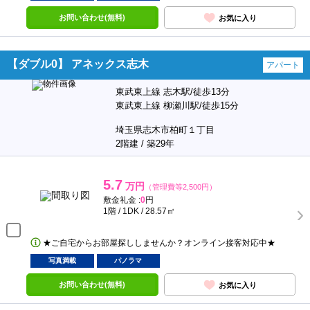
お問い合わせ(無料)
お気に入り
【ダブル0】 アネックス志木
アパート
東武東上線 志木駅/徒歩13分
東武東上線 柳瀬川駅/徒歩15分
埼玉県志木市柏町１丁目
2階建 / 築29年
5.7
万円
（管理費等2,500円）
敷金礼金 :
0
円
1階 / 1DK / 28.57㎡
★ご自宅からお部屋探ししませんか？オンライン接客対応中★
写真満載
パノラマ
お問い合わせ(無料)
お気に入り