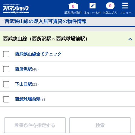
0
0
最近見た物件
お気に入り
保存した条件
メニュー
西武狭山線の即入居可賃貸の物件情報
西武狭山線（西所沢駅～西武球場前駅）
西武狭山線全てチェック
西所沢駅
(46)
下山口駅
(21)
西武球場前駅
(7)
希望条件を指定する
検索