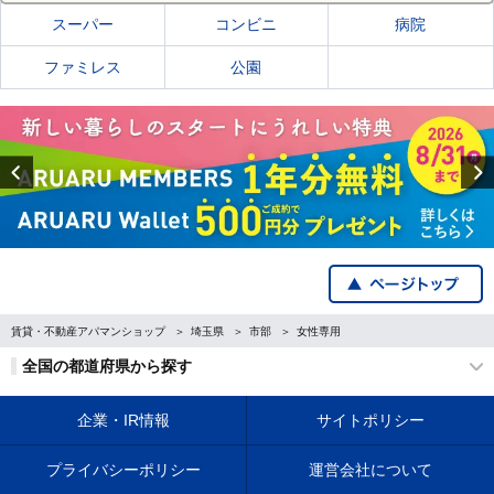
スーパー
コンビニ
病院
ファミレス
公園
Previous
賃貸・不動産アパマンショップ
埼玉県
市部
女性専用
全国の都道府県から探す
企業・IR情報
サイトポリシー
プライバシーポリシー
運営会社について