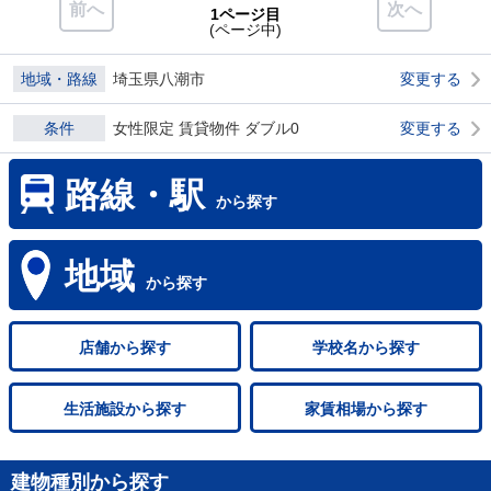
前へ
次へ
1ページ目
(ページ中)
地域・路線
埼玉県八潮市
変更する
条件
女性限定 賃貸物件 ダブル0
変更する
路線・駅
から探す
地域
から探す
店舗
から探す
学校名
から探す
生活施設
から探す
家賃相場
から探す
建物種別から探す