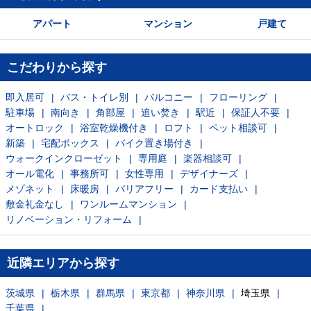
アパート
マンション
戸建て
こだわりから探す
即入居可
バス・トイレ別
バルコニー
フローリング
駐車場
南向き
角部屋
追い焚き
駅近
保証人不要
オートロック
浴室乾燥機付き
ロフト
ペット相談可
新築
宅配ボックス
バイク置き場付き
ウォークインクローゼット
専用庭
楽器相談可
オール電化
事務所可
女性専用
デザイナーズ
メゾネット
床暖房
バリアフリー
カード支払い
敷金礼金なし
ワンルームマンション
リノベーション・リフォーム
近隣エリアから探す
茨城県
栃木県
群馬県
東京都
神奈川県
埼玉県
千葉県