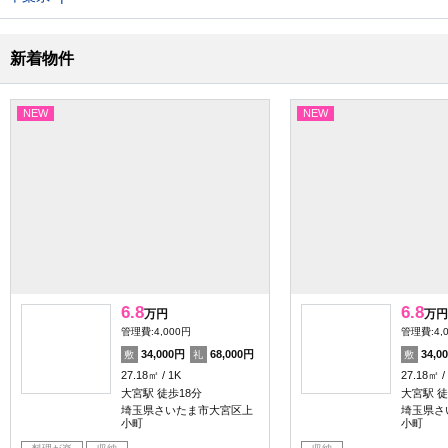
新着物件
NEW
NEW
6.8
6.8
万円
万円
管理費:4,000円
管理費:4,
34,000円
68,000円
34,0
敷
礼
敷
27.18㎡
1K
27.18㎡
大宮駅 徒歩18分
大宮駅 徒
埼玉県さいたま市大宮区上
埼玉県さ
小町
小町