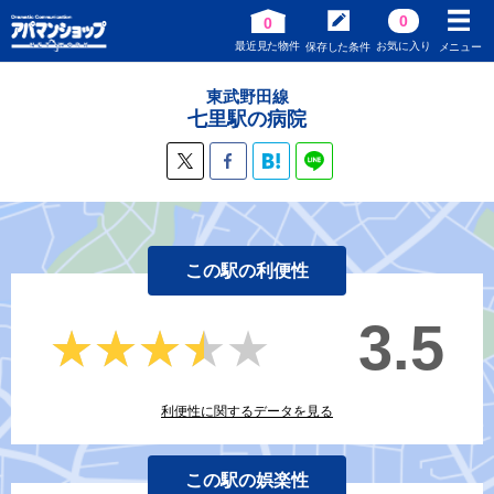
0
0
最近見た物件
お気に入り
保存した条件
メニュー
東武野田線
七里駅の病院
この駅の利便性
3.5
★★★★★
★★★★★
利便性に関するデータを見る
この駅の娯楽性