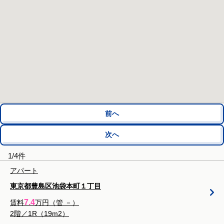
前へ
次へ
1/4件
アパート
東京都豊島区池袋本町１丁目
7.4
賃料
万円（管
－
）
2階／1R（19m2）