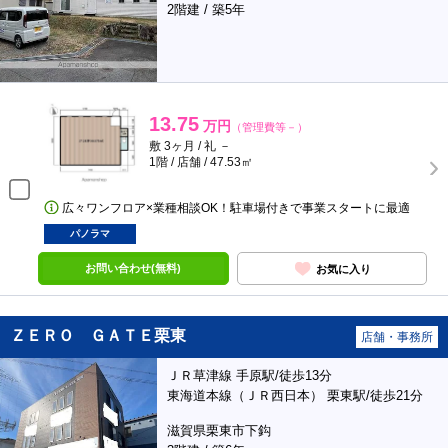
2階建 / 築5年
13.75
万円
（管理費等－）
敷 3ヶ月 / 礼 －
1階 / 店舗 / 47.53㎡
広々ワンフロア×業種相談OK！駐車場付きで事業スタートに最適
パノラマ
お問い合わせ(無料)
お気に入り
ＺＥＲＯ ＧＡＴＥ栗東
店舗・事務所
ＪＲ草津線 手原駅/徒歩13分
東海道本線（ＪＲ西日本） 栗東駅/徒歩21分
滋賀県栗東市下鈎