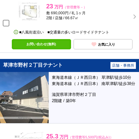
23
万円
（管理費等－）
敷 690,000円 / 礼 1ヶ月
2階 / 店舗 / 66.67㎡
■八風街道沿い ■交通量の多いロードサイドテナント
お問い合わせ(無料)
お気に入り
草津市野村２丁目テナント
店舗・事務所
東海道本線（ＪＲ西日本） 草津駅/徒歩10分
東海道本線（ＪＲ西日本） 南草津駅/徒歩38分
滋賀県草津市野村２丁目
2階建 / 築0年
25.3
万円
（管理費等5,500円(税込み)）