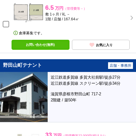
6.5
万円
（管理費等－）
敷 1ヶ月 / 礼 －
1階 / 店舗 / 167.64㎡
倉庫募集です。
お問い合わせ(無料)
お気に入り
野田山町テナント
店舗・事務所
近江鉄道多賀線 多賀大社前駅/徒歩27分
近江鉄道多賀線 スクリーン駅/徒歩34分
滋賀県彦根市野田山町 717-2
2階建 / 築50年
33
万円
（管理費等22,000円(税込み)）