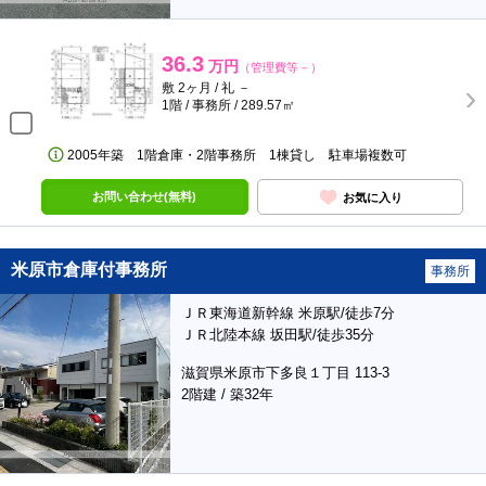
36.3
万円
（管理費等－）
敷 2ヶ月 / 礼 －
1階 / 事務所 / 289.57㎡
2005年築 1階倉庫・2階事務所 1棟貸し 駐車場複数可
お問い合わせ(無料)
お気に入り
米原市倉庫付事務所
事務所
ＪＲ東海道新幹線 米原駅/徒歩7分
ＪＲ北陸本線 坂田駅/徒歩35分
滋賀県米原市下多良１丁目 113-3
2階建 / 築32年