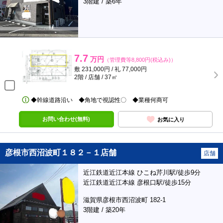
3階建 / 築6年
7.7
万円
（管理費等8,800円(税込み)）
敷 231,000円 / 礼 77,000円
2階 / 店舗 / 37㎡
◆幹線道路沿い ◆角地で視認性〇 ◆業種何商可
お問い合わせ(無料)
お気に入り
彦根市西沼波町１８２－１店舗
店舗
近江鉄道近江本線 ひこね芹川駅/徒歩9分
近江鉄道近江本線 彦根口駅/徒歩15分
滋賀県彦根市西沼波町 182-1
3階建 / 築20年