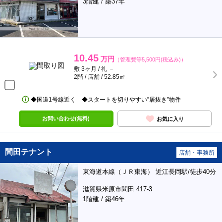
3階建 / 築37年
10.45
万円
（管理費等5,500円(税込み)）
敷 3ヶ月 / 礼 －
2階 / 店舗 / 52.85㎡
◆国道1号線近く ◆スタートを切りやすい”居抜き”物件
お問い合わせ(無料)
お気に入り
間田テナント
店舗・事務所
東海道本線（ＪＲ東海） 近江長岡駅/徒歩40分
滋賀県米原市間田 417-3
1階建 / 築46年