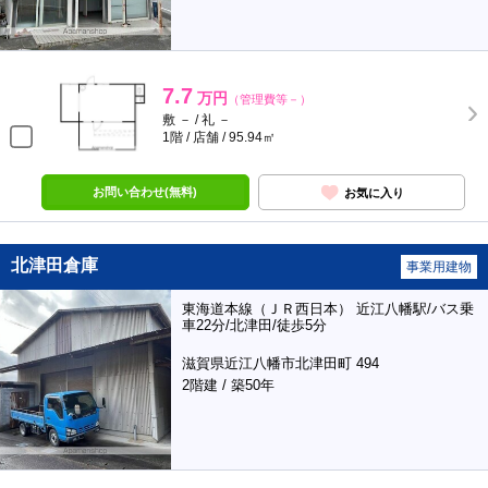
7.7
万円
（管理費等－）
敷 － / 礼 －
1階 / 店舗 / 95.94㎡
お問い合わせ(無料)
お気に入り
北津田倉庫
事業用建物
東海道本線（ＪＲ西日本） 近江八幡駅/バス乗
車22分/北津田/徒歩5分
滋賀県近江八幡市北津田町 494
2階建 / 築50年