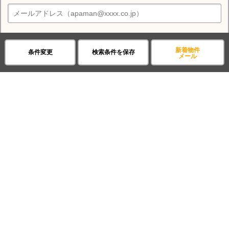
住みたい街の店舗を探す
店舗検索
新着メールの送信先を選択してください
住む街研究所で大津市の情報を見る
スマートフォン
PC
新着物件
条件変更
検索条件を保存
メール
プライバシーポリシー
に
大津市
同意してメールで受け取る
大津市の施設一覧
スーパー
コンビニ
病院
ファミレス
公園
Previous