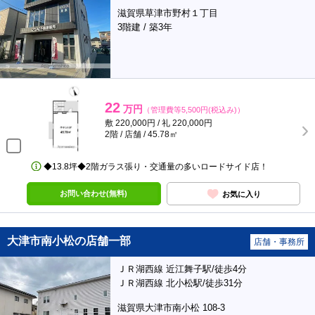
滋賀県草津市野村１丁目
3階建 / 築3年
22
万円
（管理費等5,500円(税込み)）
敷 220,000円 / 礼 220,000円
2階 / 店舗 / 45.78㎡
◆13.8坪◆2階ガラス張り・交通量の多いロードサイド店！
お問い合わせ(無料)
お気に入り
大津市南小松の店舗一部
店舗・事務所
ＪＲ湖西線 近江舞子駅/徒歩4分
ＪＲ湖西線 北小松駅/徒歩31分
滋賀県大津市南小松 108-3