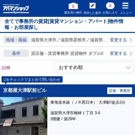
0
0
最近見た物件
お気に入り
保存した条件
メニュー
全てで事務所の賃貸[賃貸マンション・アパート]物件情
報・お部屋探し
地域・路線
滋賀県大津市／滋賀県彦根市／滋賀県近江八幡市／滋賀県草津市／滋賀県栗東市／滋賀県甲賀市／滋賀県東近江市／滋賀県米原市
変更する
条件
貸店舗・賃貸事務所 賃貸物件 ダブル0
変更する
22
件
□をチェックでまとめて問い合わせ
京都屋大津駅前ビル
店舗・事務所
東海道本線（ＪＲ西日本） 大津駅/徒歩2分
滋賀県大津市梅林１丁目 3-4
2階建 / 築29年