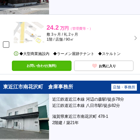
24.2
万円
（管理費等－）
敷 3ヶ月 / 礼 2ヶ月
1階 / 店舗 / 90㎡
◆大型商業施設内 ◆ラーメン屋跡テナント ◆スケルトン
お問い合わせ(無料)
お気に入り
東近江市南花沢町 倉庫事務所
店舗・事務所
近江鉄道近江本線 河辺の森駅/徒歩78分
近江鉄道近江本線 八日市駅/徒歩82分
滋賀県東近江市南花沢町 478-1
2階建 / 築21年