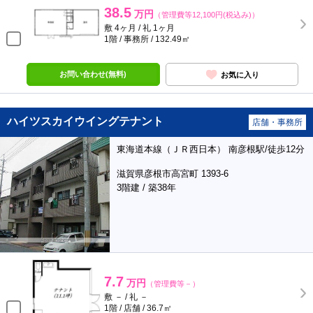
38.5
万円
（管理費等12,100円(税込み)）
敷 4ヶ月 / 礼 1ヶ月
1階 / 事務所 / 132.49㎡
お問い合わせ(無料)
お気に入り
ハイツスカイウイングテナント
店舗・事務所
東海道本線（ＪＲ西日本） 南彦根駅/徒歩12分
滋賀県彦根市高宮町 1393-6
3階建 / 築38年
7.7
万円
（管理費等－）
敷 － / 礼 －
1階 / 店舗 / 36.7㎡