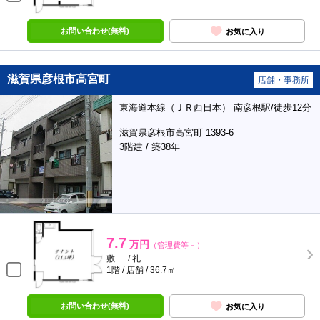
お問い合わせ(無料)
お気に入り
滋賀県彦根市高宮町
店舗・事務所
東海道本線（ＪＲ西日本） 南彦根駅/徒歩12分
滋賀県彦根市高宮町 1393-6
3階建 / 築38年
7.7
万円
（管理費等－）
敷 － / 礼 －
1階 / 店舗 / 36.7㎡
お問い合わせ(無料)
お気に入り