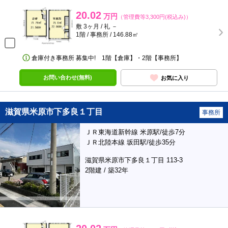
20.02
万円
（管理費等3,300円(税込み)）
敷 3ヶ月 / 礼 －
1階 / 事務所 / 146.88㎡
倉庫付き事務所 募集中! 1階【倉庫】・2階【事務所】
お問い合わせ(無料)
お気に入り
滋賀県米原市下多良１丁目
事務所
ＪＲ東海道新幹線 米原駅/徒歩7分
ＪＲ北陸本線 坂田駅/徒歩35分
滋賀県米原市下多良１丁目 113-3
2階建 / 築32年