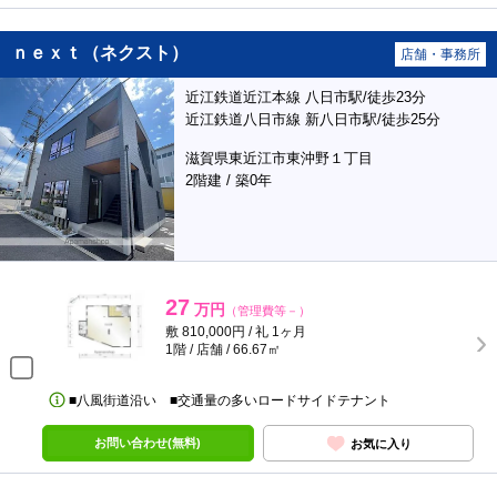
ｎｅｘｔ（ネクスト）
店舗・事務所
近江鉄道近江本線 八日市駅/徒歩23分
近江鉄道八日市線 新八日市駅/徒歩25分
滋賀県東近江市東沖野１丁目
2階建 / 築0年
27
万円
（管理費等－）
敷 810,000円 / 礼 1ヶ月
1階 / 店舗 / 66.67㎡
■八風街道沿い ■交通量の多いロードサイドテナント
お問い合わせ(無料)
お気に入り