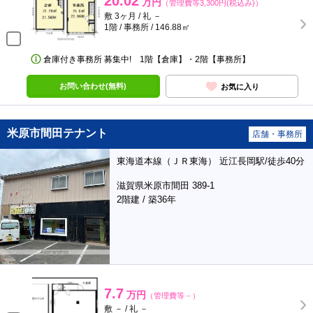
20.02
万円
（管理費等3,300円(税込み)）
敷 3ヶ月 / 礼 －
1階 / 事務所 / 146.88㎡
倉庫付き事務所 募集中! 1階【倉庫】・2階【事務所】
お問い合わせ(無料)
お気に入り
米原市間田テナント
店舗・事務所
東海道本線（ＪＲ東海） 近江長岡駅/徒歩40分
滋賀県米原市間田 389-1
2階建 / 築36年
7.7
万円
（管理費等－）
敷 － / 礼 －