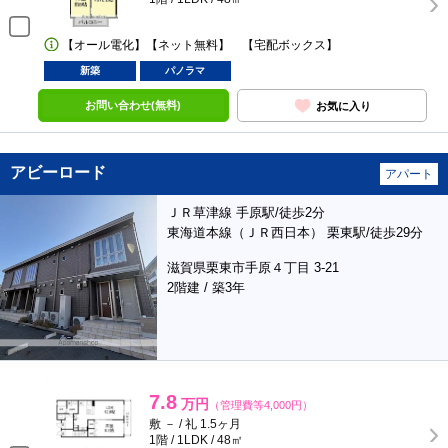
【オール電化】【ネット無料】 【宅配ボックス】
新築
パノラマ
お問い合わせ(無料)
お気に入り
アビーロード
アパート
ＪＲ草津線 手原駅/徒歩2分
東海道本線（ＪＲ西日本） 栗東駅/徒歩29分
滋賀県栗東市手原４丁目 3-21
2階建 / 築3年
7.8
万円
（管理費等4,000円）
敷 － / 礼 1.5ヶ月
1階 / 1LDK / 48㎡