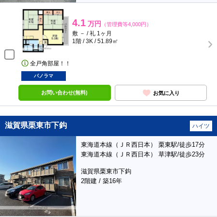
4.1
万円
（管理費等4,000円）
敷 － / 礼 1ヶ月
1階 / 3K / 51.89㎡
全戸角部屋！！
パノラマ
お問い合わせ(無料)
お気に入り
滋賀県栗東市下鈎
ハイツ
東海道本線（ＪＲ西日本） 栗東駅/徒歩17分
東海道本線（ＪＲ西日本） 草津駅/徒歩23分
滋賀県栗東市下鈎
2階建 / 築16年