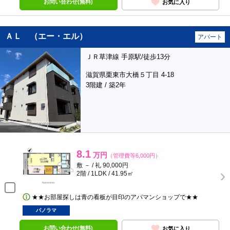
お問い合わせ(無料)
お気に入り
ＡＬ （エー・エル）
アパート
ＪＲ草津線 手原駅/徒歩13分
滋賀県栗東市大橋５丁目 4-18
3階建 / 築2年
8.1
万円
（管理費等6,000円）
敷 － / 礼 90,000円
2階 / 1LDK / 41.95㎡
★★お部屋探しは青の看板が目印のアパマンショップで★★
パノラマ
お問い合わせ(無料)
お気に入り