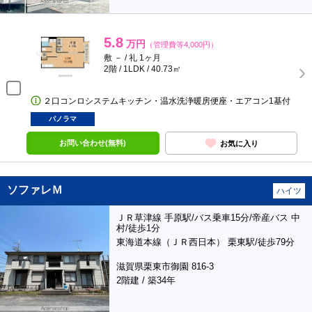
5.8
万円
（管理費等4,000円）
敷 － / 礼 1ヶ月
2階 / 1LDK / 40.73㎡
２口コンロシステムキッチン・温水洗浄暖房便座・エアコン1基付
パノラマ
お問い合わせ(無料)
お気に入り
ソファレＭ
ハイツ
ＪＲ草津線 手原駅/バス乗車15分/帝産バス 中
村/徒歩1分
東海道本線（ＪＲ西日本） 栗東駅/徒歩79分
滋賀県栗東市御園 816-3
2階建 / 築34年