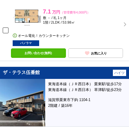
7.1
万円
（管理費等4,000円）
敷 － / 礼 1ヶ月
1階 / 2LDK / 53.98㎡
オール電化！カウンターキッチン
パノラマ
お問い合わせ(無料)
お気に入り
ザ・テラス伍番館
ハイツ
東海道本線（ＪＲ西日本） 栗東駅/徒歩17分
東海道本線（ＪＲ西日本） 草津駅/徒歩23分
滋賀県栗東市下鈎 1104-1
2階建 / 築16年