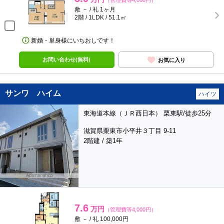
（管理費等4,000円）
敷 － / 礼 1ヶ月
2階 / 1LDK / 51.1㎡
新婚・単身様にいちおしです！
お問い合わせ(無料)
お気に入り
サンワ ハイム
ハイツ
東海道本線（ＪＲ西日本） 栗東駅/徒歩25分
滋賀県栗東市小平井３丁目 9-11
2階建 / 築1年
7.6
万円
（管理費等4,000円）
敷 － / 礼 100,000円