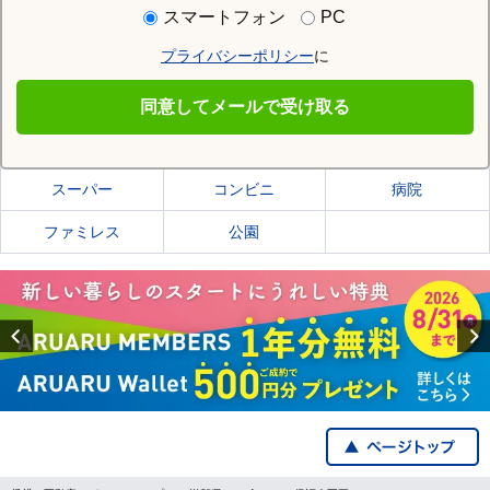
住む街研究所で栗東市の情報を見る
スマートフォン
PC
プライバシーポリシー
に
栗東市
同意してメールで受け取る
栗東市の施設一覧
スーパー
コンビニ
病院
ファミレス
公園
Previous