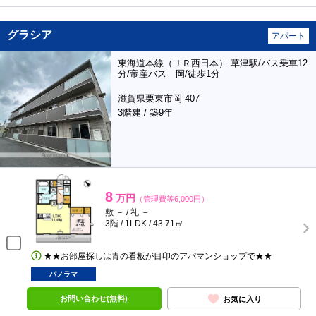
グラシア
アパート
東海道本線（ＪＲ西日本） 草津駅/バス乗車12
分/帝産バス 岡/徒歩1分
滋賀県栗東市岡 407
3階建 / 築9年
8
万円
（管理費等6,000円）
敷 － / 礼 －
3階 / 1LDK / 43.71㎡
★★お部屋探しは青の看板が目印のアパマンショップで★★
パノラマ
お問い合わせ(無料)
お気に入り