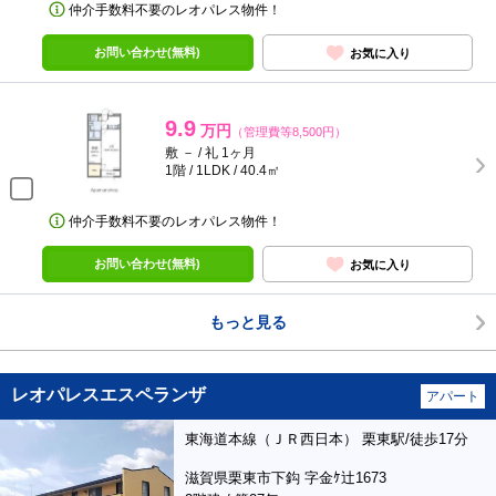
仲介手数料不要のレオパレス物件！
お問い合わせ(無料)
お気に入り
9.9
万円
（管理費等8,500円）
敷 － / 礼 1ヶ月
1階 / 1LDK / 40.4㎡
仲介手数料不要のレオパレス物件！
お問い合わせ(無料)
お気に入り
もっと見る
レオパレスエスペランザ
アパート
東海道本線（ＪＲ西日本） 栗東駅/徒歩17分
滋賀県栗東市下鈎 字金ｹ辻1673