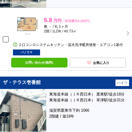
5.8
万円
（管理費等4,000円）
敷 － / 礼 1ヶ月
2階 / 1LDK / 40.73㎡
２口コンロシステムキッチン・温水洗浄暖房便座・エアコン1基付
パノラマ
お問い合わせ(無料)
お気に入り
ザ・テラス壱番館
ハイツ
東海道本線（ＪＲ西日本） 栗東駅/徒歩18分
東海道本線（ＪＲ西日本） 草津駅/徒歩31分
滋賀県栗東市下鈎 1066
2階建 / 築19年