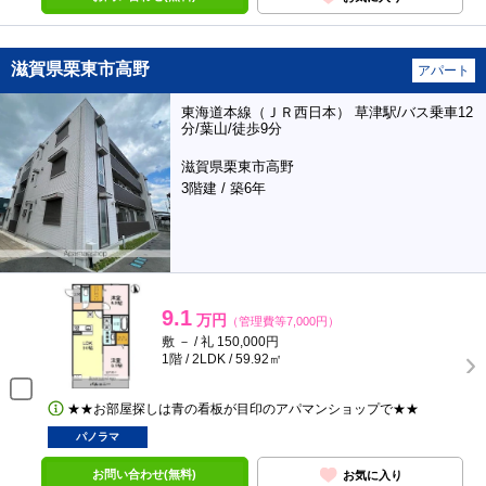
滋賀県栗東市高野
アパート
東海道本線（ＪＲ西日本） 草津駅/バス乗車12
分/葉山/徒歩9分
滋賀県栗東市高野
3階建 / 築6年
9.1
万円
（管理費等7,000円）
敷 － / 礼 150,000円
1階 / 2LDK / 59.92㎡
★★お部屋探しは青の看板が目印のアパマンショップで★★
パノラマ
お問い合わせ(無料)
お気に入り