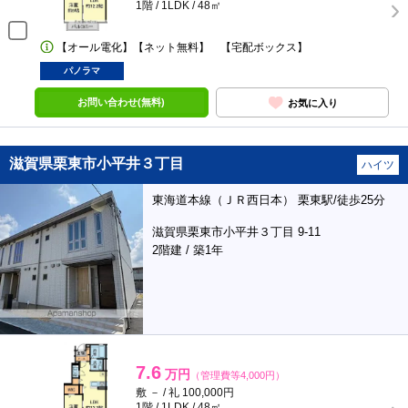
1階 / 1LDK / 48㎡
【オール電化】【ネット無料】 【宅配ボックス】
パノラマ
お問い合わせ(無料)
お気に入り
滋賀県栗東市小平井３丁目
ハイツ
東海道本線（ＪＲ西日本） 栗東駅/徒歩25分
滋賀県栗東市小平井３丁目 9-11
2階建 / 築1年
7.6
万円
（管理費等4,000円）
敷 － / 礼 100,000円
1階 / 1LDK / 48㎡