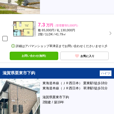
7.3
万円
（管理費等5,000円）
敷 65,000円 / 礼 130,000円
2階 / 1LDK / 41.79㎡
詳細はアパマンショップ草津店までお問い合わせくださいませ☆彡
お問い合わせ(無料)
お気に入り
滋賀県栗東市下鈎
ハイツ
東海道本線（ＪＲ西日本） 栗東駅/徒歩18分
東海道本線（ＪＲ西日本） 草津駅/徒歩31分
滋賀県栗東市下鈎
2階建 / 築19年