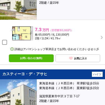
2階建 / 築15年
7.3
万円
（管理費等5,000円）
敷 65,000円 / 礼 130,000円
2階 / 1LDK / 41.79㎡
詳細はアパマンショップ草津店までお問い合わせくださいませ☆彡
お問い合わせ(無料)
お気に入り
カスティーヨ・デ・アサヒ
ハイツ
東海道本線（ＪＲ西日本） 草津駅/徒歩15分
東海道本線（ＪＲ西日本） 栗東駅/徒歩15分
滋賀県栗東市中沢３丁目 7-17
2階建 / 築15年