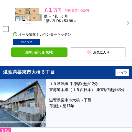
7.1
万円
（管理費等4,000円）
敷 － / 礼 1ヶ月
1階 / 2LDK / 53.98㎡
オール電化！カウンターキッチン
パノラマ
お問い合わせ(無料)
お気に入り
滋賀県栗東市大橋６丁目
ハイツ
ＪＲ草津線 手原駅/徒歩12分
東海道本線（ＪＲ西日本） 栗東駅/徒歩43分
滋賀県栗東市大橋６丁目
2階建 / 築17年
NEW