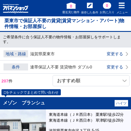
0
0
最近見た物件
お気に入り
保存した条件
メニュー
栗東市で保証人不要の賃貸[賃貸マンション・アパート]物
件情報・お部屋探し
ご希望条件に合う保証人不要の物件情報・お部屋探しをサポートしま
す。
地域・路線
滋賀県栗東市
変更する
条件
連帯保証人不要 賃貸物件 ダブル0
変更する
207
件
□をチェックでまとめて問い合わせ
メゾン ブランシュ
ハイツ
東海道本線（ＪＲ西日本） 栗東駅/徒歩22分
東海道本線（ＪＲ西日本） 草津駅/徒歩28分
滋賀県栗東市中沢３丁目 5-15