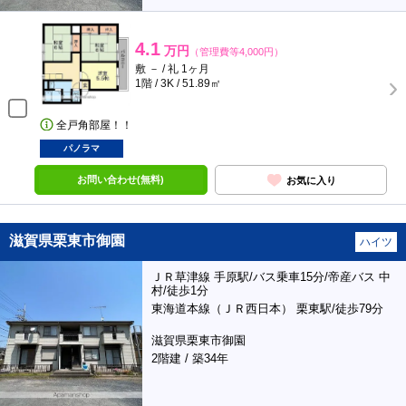
4.1
万円
（管理費等4,000円）
敷 － / 礼 1ヶ月
1階 / 3K / 51.89㎡
全戸角部屋！！
パノラマ
お問い合わせ(無料)
お気に入り
滋賀県栗東市御園
ハイツ
ＪＲ草津線 手原駅/バス乗車15分/帝産バス 中
村/徒歩1分
東海道本線（ＪＲ西日本） 栗東駅/徒歩79分
滋賀県栗東市御園
2階建 / 築34年