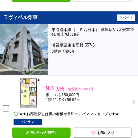
ラヴィベル栗東
アパート
東海道本線（ＪＲ西日本） 草津駅/バス乗車12
分/葉山/徒歩9分
滋賀県栗東市高野 557-5
3階建 / 築6年
9.1
万円
（管理費等7,000円）
敷 － / 礼 150,000円
1階 / 2LDK / 59.92㎡
★★お部屋探しは青の看板が目印のアパマンショップで★★
パノラマ
お問い合わせ(無料)
お気に入り