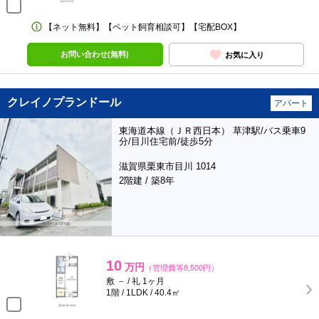
【ネット無料】【ペット飼育相談可】【宅配BOX】
お問い合わせ(無料)
お気に入り
クレイノプランドール
アパート
東海道本線（ＪＲ西日本） 草津駅/バス乗車9
分/目川住宅前/徒歩5分
滋賀県栗東市目川 1014
2階建 / 築8年
10
万円
（管理費等8,500円）
敷 － / 礼 1ヶ月
1階 / 1LDK / 40.4㎡