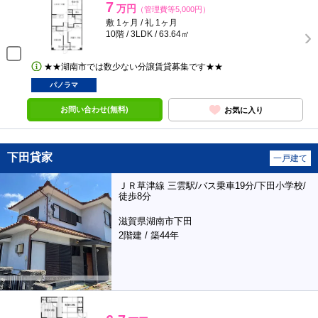
7
万円
（管理費等5,000円）
敷 1ヶ月 / 礼 1ヶ月
10階 / 3LDK / 63.64㎡
★★湖南市では数少ない分譲賃貸募集です★★
パノラマ
お問い合わせ(無料)
お気に入り
下田貸家
一戸建て
ＪＲ草津線 三雲駅/バス乗車19分/下田小学校/
徒歩8分
滋賀県湖南市下田
2階建 / 築44年