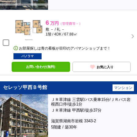
6
万円
（管理費等－）
敷 － / 礼 －
1階 / 4DK / 67.88㎡
お部屋探しは青の看板が目印のアパマンショップまで！
パノラマ
お問い合わせ(無料)
お気に入り
セレッソ甲西Ｂ号館
マンション
ＪＲ草津線 三雲駅/バス乗車15分/ＪＲバス岩
根西口停/徒歩1分
ＪＲ草津線 甲西駅/徒歩37分
滋賀県湖南市岩根 3343-2
5階建 / 築30年