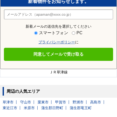
新着物件をお知らせします。
住みたい街の店舗を探す
店舗検索
新着メールの送信先を選択してください
近隣の駅
スマートフォン
PC
三雲駅
甲西駅
石部駅
プライバシーポリシー
に
同意してメールで受け取る
湖南市を通る沿線
ＪＲ草津線
周辺の人気エリア
草津市
守山市
栗東市
甲賀市
野洲市
高島市
東近江市
米原市
蒲生郡日野町
蒲生郡竜王町