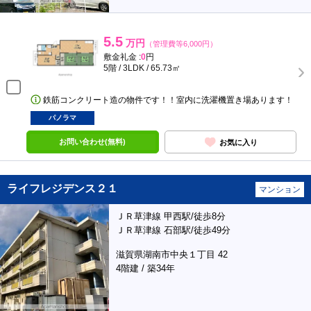
5.5
万円
（管理費等6,000円）
敷金礼金 :
0
円
5階 / 3LDK / 65.73㎡
鉄筋コンクリート造の物件です！！室内に洗濯機置き場あります！
パノラマ
お問い合わせ(無料)
お気に入り
ライフレジデンス２１
マンション
ＪＲ草津線 甲西駅/徒歩8分
ＪＲ草津線 石部駅/徒歩49分
滋賀県湖南市中央１丁目 42
4階建 / 築34年