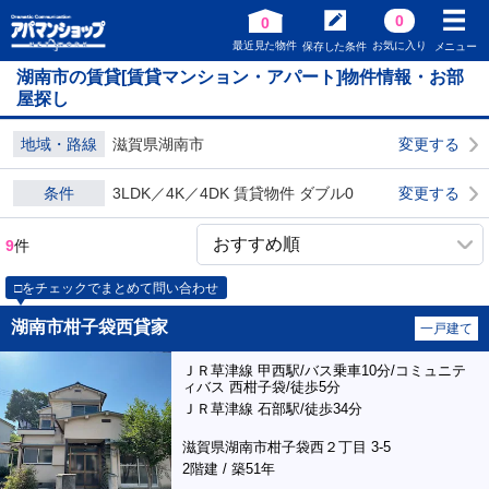
0
0
最近見た物件
お気に入り
保存した条件
メニュー
湖南市の賃貸[賃貸マンション・アパート]物件情報・お部
屋探し
地域・路線
滋賀県湖南市
変更する
条件
3LDK／4K／4DK 賃貸物件 ダブル0
変更する
9
件
□をチェックでまとめて問い合わせ
湖南市柑子袋西貸家
一戸建て
ＪＲ草津線 甲西駅/バス乗車10分/コミュニテ
ィバス 西柑子袋/徒歩5分
ＪＲ草津線 石部駅/徒歩34分
滋賀県湖南市柑子袋西２丁目 3-5
2階建 / 築51年