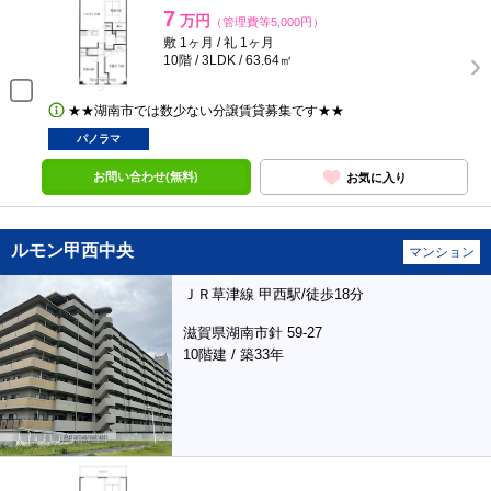
7
万円
（管理費等5,000円）
敷 1ヶ月 / 礼 1ヶ月
10階 / 3LDK / 63.64㎡
★★湖南市では数少ない分譲賃貸募集です★★
パノラマ
お問い合わせ(無料)
お気に入り
ルモン甲西中央
マンション
ＪＲ草津線 甲西駅/徒歩18分
滋賀県湖南市針 59-27
10階建 / 築33年