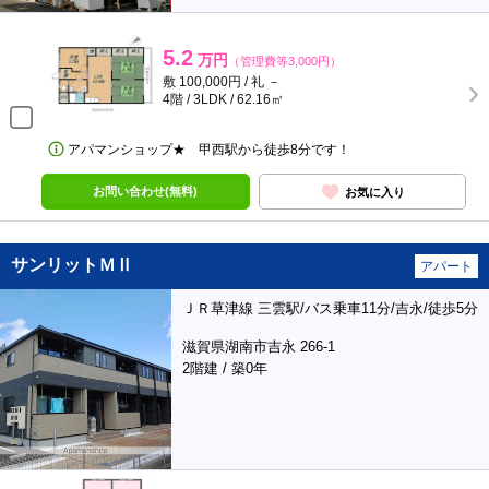
5.2
万円
（管理費等3,000円）
敷 100,000円 / 礼 －
4階 / 3LDK / 62.16㎡
アパマンショップ★ 甲西駅から徒歩8分です！
お問い合わせ(無料)
お気に入り
サンリットＭⅡ
アパート
ＪＲ草津線 三雲駅/バス乗車11分/吉永/徒歩5分
滋賀県湖南市吉永 266-1
2階建 / 築0年