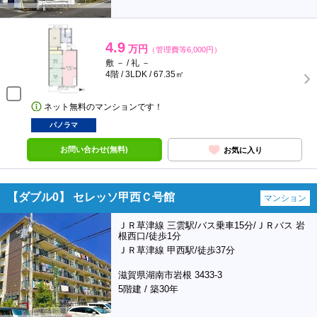
4.9
万円
（管理費等6,000円）
敷 － / 礼 －
4階 / 3LDK / 67.35㎡
ネット無料のマンションです！
パノラマ
お問い合わせ(無料)
お気に入り
【ダブル0】 セレッソ甲西Ｃ号館
マンション
ＪＲ草津線 三雲駅/バス乗車15分/ＪＲバス 岩
根西口/徒歩1分
ＪＲ草津線 甲西駅/徒歩37分
滋賀県湖南市岩根 3433-3
5階建 / 築30年