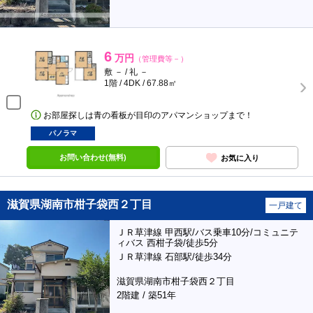
6
万円
（管理費等－）
敷 － / 礼 －
1階 / 4DK / 67.88㎡
お部屋探しは青の看板が目印のアパマンショップまで！
パノラマ
お問い合わせ(無料)
お気に入り
滋賀県湖南市柑子袋西２丁目
一戸建て
ＪＲ草津線 甲西駅/バス乗車10分/コミュニテ
ィバス 西柑子袋/徒歩5分
ＪＲ草津線 石部駅/徒歩34分
滋賀県湖南市柑子袋西２丁目
2階建 / 築51年