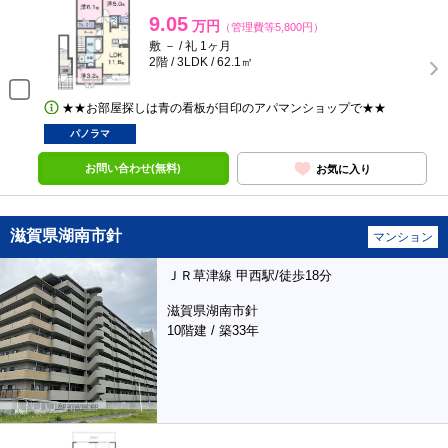
9.05
万円
（管理費等5,800円）
敷 － / 礼 1ヶ月
2階 / 3LDK / 62.1㎡
★★お部屋探しは青の看板が目印のアパマンショップで★★
パノラマ
お問い合わせ(無料)
お気に入り
滋賀県湖南市針
マンション
ＪＲ草津線 甲西駅/徒歩18分
滋賀県湖南市針
10階建 / 築33年