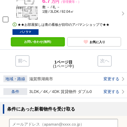
6.7
万円
（管理費等－）
敷 － / 礼 －
1階 / 3LDK / 92.04㎡
★★お部屋探しは青の看板が目印のアパマンショップで★★
パノラマ
お問い合わせ(無料)
お気に入り
前へ
次へ
1ページ目
(1ページ中)
地域・路線
滋賀県湖南市
変更する
条件
3LDK／4K／4DK 賃貸物件 ダブル0
変更する
条件にあった新着物件を受け取る