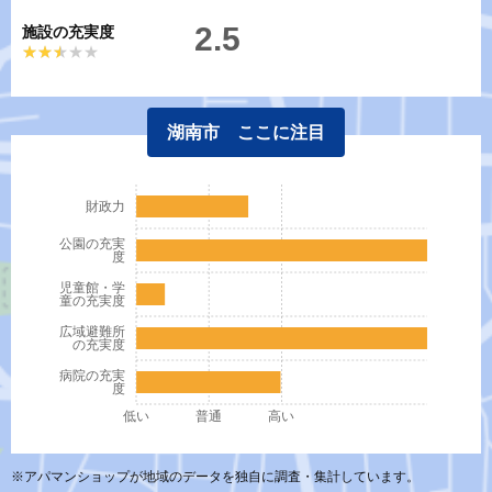
2.5
施設の充実度
★★★★★
★★★★★
湖南市 ここに注目
財政力
公園の充実
度
児童館・学
童の充実度
広域避難所
の充実度
病院の充実
度
低い
普通
高い
※アパマンショップが地域のデータを独自に調査・集計しています。