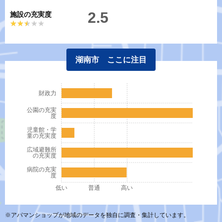
2.5
施設の充実度
★★★★★
★★★★★
湖南市 ここに注目
財政力
公園の充実
度
児童館・学
童の充実度
広域避難所
の充実度
病院の充実
度
低い
普通
高い
※アパマンショップが地域のデータを独自に調査・集計しています。