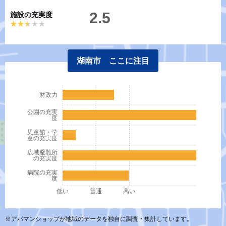
2.5
施設の充実度
★★★★★
★★★★★
湖南市 ここに注目
財政力
公園の充実
度
児童館・学
童の充実度
広域避難所
の充実度
病院の充実
度
低い
普通
高い
※アパマンショップが地域のデータを独自に調査・集計しています。