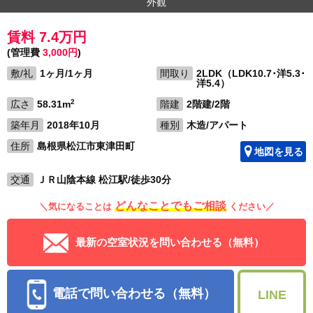
外観
賃料 7.4万円
(管理費
3,000円
)
敷/礼
1ヶ月/1ヶ月
間取り
2LDK（LDK10.7･洋5.3･
洋5.4）
2
広さ
58.31m
階建
2階建/2階
築年月
2018年10月
種別
木造/アパート
住所
島根県松江市東津田町
地図を見る
交通
ＪＲ山陰本線 松江駅/徒歩30分
どんなことでもご相談
＼気になることは
ください／
最新の空室状況を問い合わせる（無料）
電話で問い合わせる（無料）
LINE