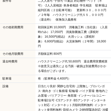
条件等
二人入居可･子供可･IT重説 対応物件･ペット（不
可）･2人入居相談･単身者相談･学生相談 駐車場は
縦列区画（２台駐車可能） 更新料３０，０００円
／２年毎 ハウスクリーニング代５５，０００円
（退去時） 保険加入義務有
その他初期費用
初回保証料 10,000円 消毒施工料（当社扱）（入居
時のみ） 17,050円 消臭除菌施工費（課税対
象） 16,500円(税込) 火消ッシュ（課税対
象） 6,600円(税込) 火災保険料（２年間） 18,000
円
その他月額費用
月額保証料 804円
退去時費用
ハウスクリーニング代 50,600円 退去費用実費精算
※故意又は過失による汚損・破損は別途費用がかか
る場合がございます。
駐車場
有 （駐車料金 4,400円）
設備
日当たり良好･閑静な住宅街･上階無し･プロパンガ
ス･南向き･ゴミ集積場･駐輪場･バイク置場･敷地内ご
み置場･バリアフリー･角部屋･インナーバルコニー･
駐車場2台可･CSアンテナ･BSアンテナ･インターネ
ット対応･インターネット月額利用料無料･インター
ネット使用料無料･防犯カメラ･24時間緊急対応･冷暖