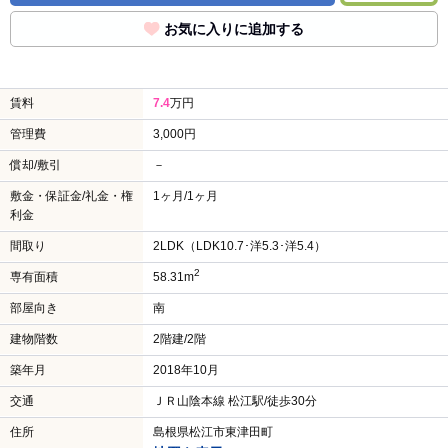
お気に入りに追加する
賃料
7.4
万円
管理費
3,000円
償却/敷引
－
敷金・保証金/礼金・権
1ヶ月/1ヶ月
利金
間取り
2LDK（LDK10.7･洋5.3･洋5.4）
2
専有面積
58.31m
部屋向き
南
建物階数
2階建/2階
築年月
2018年10月
交通
ＪＲ山陰本線 松江駅/徒歩30分
住所
島根県松江市東津田町