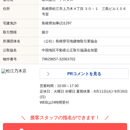
住所
島根県松江市上乃木４丁目 ３０－１ 三島ビル１０６
号室
宅建免許
島根県知事(2)1297
取引態様
媒介
所属団体名
（公社）島根県宅地建物取引業協会
公取協名
中国地区不動産公正取引協議会加盟
物件番号
79629657-32063702
PRコメントを見る
営業時間：10:00～17:30
定休日：火曜日 水曜日 夏期休業：8月11日(火)~8月16日
(日)
WEBは24時間受付
＼ 接客スタッフの指名ができます！ ／