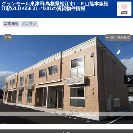
グランモール東津田/島根県松江市/ＪＲ山陰本線松
江駅/2LDK/58.31㎡/201の賃貸物件情報
追加
写真満載
パノラマ
1/36
■ 写真一覧を見る