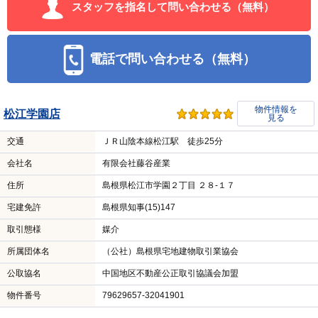
スタッフを指名して問い合わせる（無料）
電話で問い合わせる（無料）
物件情報を
松江学園店
見る
交通
ＪＲ山陰本線松江駅 徒歩25分
会社名
有限会社藤谷産業
住所
島根県松江市学園２丁目 ２８-１７
宅建免許
島根県知事(15)147
取引態様
媒介
所属団体名
（公社）島根県宅地建物取引業協会
公取協名
中国地区不動産公正取引協議会加盟
物件番号
79629657-32041901