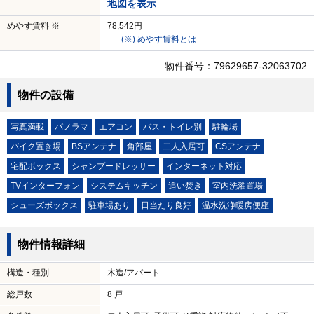
地図を表示
めやす賃料 ※
78,542円
(※) めやす賃料とは
物件番号：79629657-32063702
物件の設備
写真満載
パノラマ
エアコン
バス・トイレ別
駐輪場
バイク置き場
BSアンテナ
角部屋
二人入居可
CSアンテナ
宅配ボックス
シャンプードレッサー
インターネット対応
TVインターフォン
システムキッチン
追い焚き
室内洗濯置場
シューズボックス
駐車場あり
日当たり良好
温水洗浄暖房便座
物件情報詳細
構造・種別
木造/アパート
総戸数
8 戸