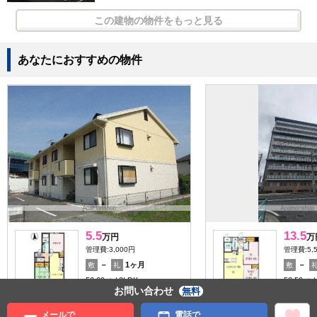
この建物の物件をもっと見る
あなたにおすすめの物件
5.5
13.5
万円
万
管理費:3,000円
管理費:5,
－
1ヶ月
－
敷
礼
敷
50.09㎡
2LDK
52.59㎡
お問い合わせ
無料
松江駅 徒歩43分
松江駅 徒
島根県松江市東津田町
島根県松
メールで
電話で