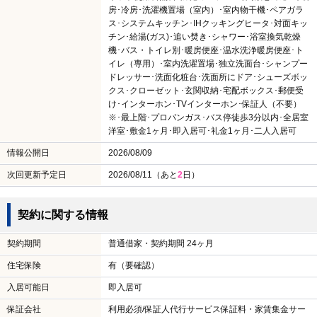
房･冷房･洗濯機置場（室内）･室内物干機･ペアガラ
ス･システムキッチン･IHクッキングヒータ･対面キッ
チン･給湯(ガス)･追い焚き･シャワー･浴室換気乾燥
機･バス・トイレ別･暖房便座･温水洗浄暖房便座･ト
イレ（専用）･室内洗濯置場･独立洗面台･シャンプー
ドレッサー･洗面化粧台･洗面所にドア･シューズボッ
クス･クローゼット･玄関収納･宅配ボックス･郵便受
け･インターホン･TVインターホン･保証人（不要）
※･最上階･プロパンガス･バス停徒歩3分以内･全居室
洋室･敷金1ヶ月･即入居可･礼金1ヶ月･二人入居可
情報公開日
2026/08/09
次回更新予定日
2026/08/11（あと
2
日）
契約に関する情報
契約期間
普通借家・契約期間 24ヶ月
住宅保険
有（要確認）
入居可能日
即入居可
保証会社
利用必須/保証人代行サービス保証料・家賃集金サー