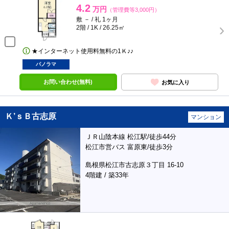
4.2
万円
（管理費等3,000円）
敷 － / 礼 1ヶ月
2階 / 1K / 26.25㎡
★インターネット使用料無料の1Ｋ♪♪
パノラマ
お問い合わせ(無料)
お気に入り
Ｋ’ｓＢ古志原
マンション
ＪＲ山陰本線 松江駅/徒歩44分
松江市営バス 富原東/徒歩3分
島根県松江市古志原３丁目 16-10
4階建 / 築33年