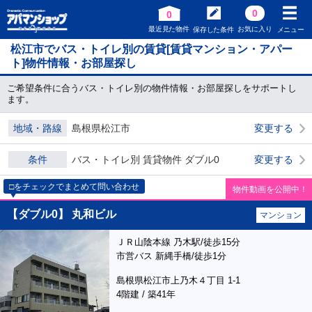
0
0
最近見た物件
お気に入り
保存した条件
メニュー
松江市でバス・トイレ別の賃貸[賃貸マンション・アパー
ト]物件情報・お部屋探し
ご希望条件に合うバス・トイレ別の物件情報・お部屋探しをサポートし
ます。
地域・路線
島根県松江市
変更する
条件
バス・トイレ別 賃貸物件 ダブル0
変更する
□をチェックでまとめて問い合わせ
物件動画を公開中！
【ダブル0】 丸和ビル
マンション
ＪＲ山陰本線 乃木駅/徒歩15分
市営バス 新縄手橋/徒歩1分
島根県松江市上乃木４丁目 1-1
4階建 / 築41年