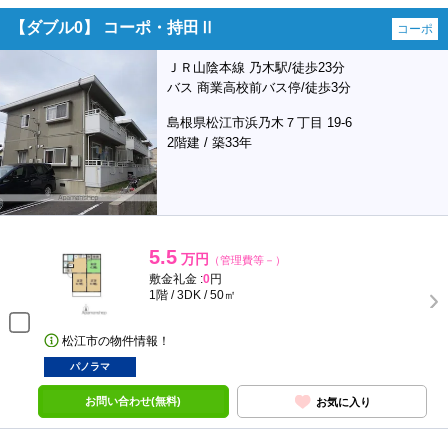
【ダブル0】 コーポ・持田Ⅱ
コーポ
ＪＲ山陰本線 乃木駅/徒歩23分
バス 商業高校前バス停/徒歩3分
島根県松江市浜乃木７丁目 19-6
2階建 / 築33年
5.5
万円
（管理費等－）
敷金礼金 :
0
円
1階 / 3DK / 50㎡
松江市の物件情報！
パノラマ
お問い合わせ(無料)
お気に入り