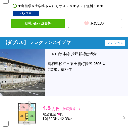
★島根県立大学生さんにもオススメ★ネット無料１Ｋ★
パノラマ
お問い合わせ(無料)
お気に入り
【ダブル0】 フレグランスイブヤ
マンション
ＪＲ山陰本線 揖屋駅/徒歩8分
島根県松江市東出雲町揖屋 2506-4
2階建 / 築27年
4.5
万円
（管理費等－）
敷金礼金 :
0
円
1階 / 2DK / 42.38㎡