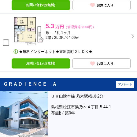
お問い合わせ(無料)
お気に入り
5.3
万円
（管理費等3,000円）
敷 － / 礼 1ヶ月
2階 / 2LDK / 64.09㎡
★無料インターネット★東出雲町２ＬＤＫ★
お問い合わせ(無料)
お気に入り
ＧＲＡＤＩＥＮＣＥ Ａ
アパート
ＪＲ山陰本線 乃木駅/徒歩2分
島根県松江市浜乃木４丁目 5-44-1
3階建 / 築0年