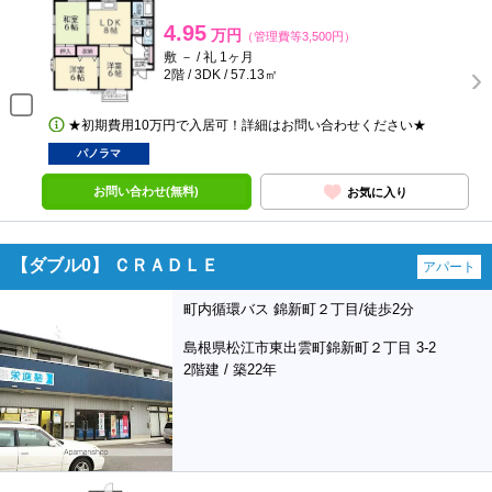
4.95
万円
（管理費等3,500円）
敷 － / 礼 1ヶ月
2階 / 3DK / 57.13㎡
★初期費用10万円で入居可！詳細はお問い合わせください★
パノラマ
お問い合わせ(無料)
お気に入り
【ダブル0】 ＣＲＡＤＬＥ
アパート
町内循環バス 錦新町２丁目/徒歩2分
島根県松江市東出雲町錦新町２丁目 3-2
2階建 / 築22年