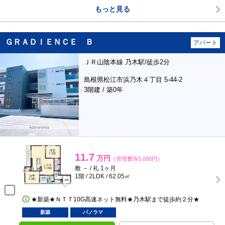
もっと見る
ＧＲＡＤＩＥＮＣＥ Ｂ
アパート
ＪＲ山陰本線 乃木駅/徒歩2分
島根県松江市浜乃木４丁目 5-44-2
3階建 / 築0年
11.7
万円
（管理費等5,000円）
敷 － / 礼 1ヶ月
1階 / 2LDK / 62.05㎡
★新築★ＮＴＴ10G高速ネット無料★乃木駅まで徒歩約２分★
新築
パノラマ