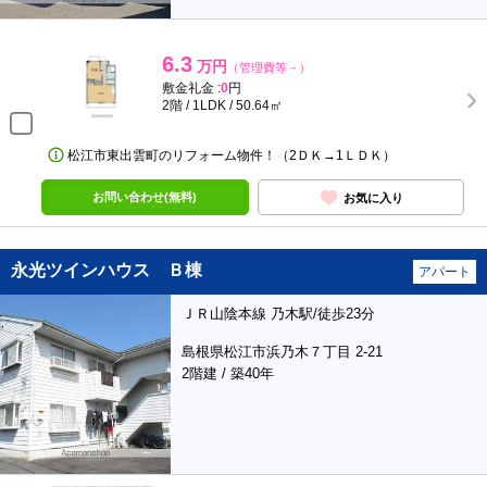
6.3
万円
（管理費等－）
敷金礼金 :
0
円
2階 / 1LDK / 50.64㎡
松江市東出雲町のリフォーム物件！（2ＤＫ→1ＬＤＫ）
お問い合わせ(無料)
お気に入り
永光ツインハウス Ｂ棟
アパート
ＪＲ山陰本線 乃木駅/徒歩23分
島根県松江市浜乃木７丁目 2-21
2階建 / 築40年