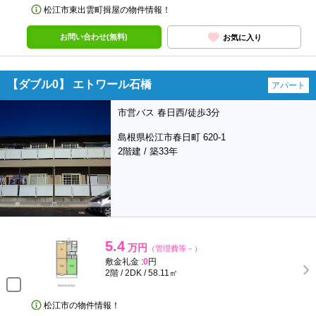
松江市東出雲町揖屋の物件情報！
お問い合わせ(無料)
お気に入り
【ダブル0】 エトワール石橋
アパート
市営バス 春日西/徒歩3分
島根県松江市春日町 620-1
2階建 / 築33年
5.4
万円
（管理費等－）
敷金礼金 :
0
円
2階 / 2DK / 58.11㎡
松江市の物件情報！