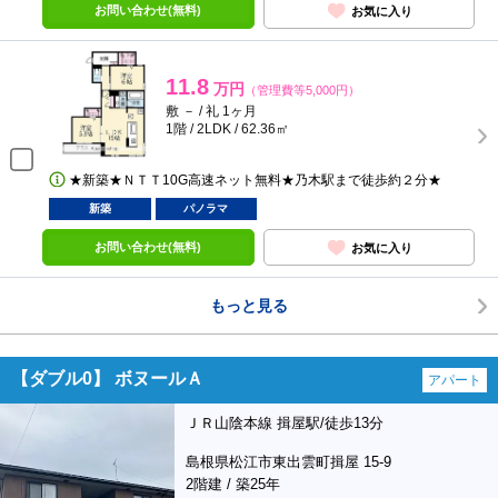
お問い合わせ(無料)
お気に入り
11.8
万円
（管理費等5,000円）
敷 － / 礼 1ヶ月
1階 / 2LDK / 62.36㎡
★新築★ＮＴＴ10G高速ネット無料★乃木駅まで徒歩約２分★
新築
パノラマ
お問い合わせ(無料)
お気に入り
もっと見る
【ダブル0】 ボヌールＡ
アパート
ＪＲ山陰本線 揖屋駅/徒歩13分
島根県松江市東出雲町揖屋 15-9
2階建 / 築25年