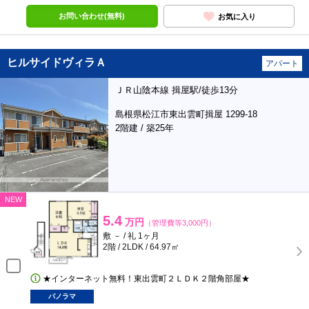
お問い合わせ(無料)
お気に入り
ヒルサイドヴィラＡ
アパート
ＪＲ山陰本線 揖屋駅/徒歩13分
島根県松江市東出雲町揖屋 1299-18
2階建 / 築25年
NEW
5.4
万円
（管理費等3,000円）
敷 － / 礼 1ヶ月
2階 / 2LDK / 64.97㎡
★インターネット無料！東出雲町２ＬＤＫ２階角部屋★
パノラマ