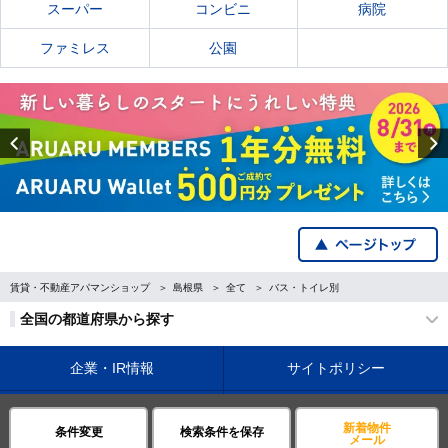
スーパー
コンビニ
病院
ファミレス
公園
Previous
賃貸・不動産アパマンショップ
島根県
全て
バス・トイレ別
全国の都道府県から探す
企業・IR情報
サイトポリシー
プライバシーポリシー
運営会社について
新着物件
条件変更
検索条件を保存
メール