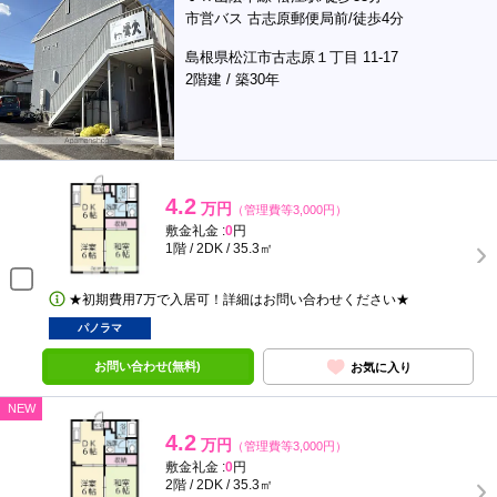
市営バス 古志原郵便局前/徒歩4分
島根県松江市古志原１丁目 11-17
2階建 / 築30年
4.2
万円
（管理費等3,000円）
敷金礼金 :
0
円
1階 / 2DK / 35.3㎡
★初期費用7万で入居可！詳細はお問い合わせください★
パノラマ
お問い合わせ(無料)
お気に入り
NEW
4.2
万円
（管理費等3,000円）
敷金礼金 :
0
円
2階 / 2DK / 35.3㎡