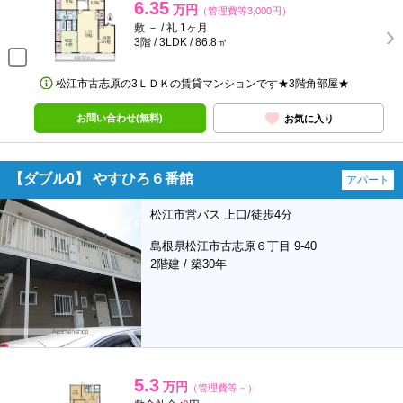
6.35
万円
（管理費等3,000円）
敷 － / 礼 1ヶ月
3階 / 3LDK / 86.8㎡
松江市古志原の3ＬＤＫの賃貸マンションです★3階角部屋★
お問い合わせ(無料)
お気に入り
【ダブル0】 やすひろ６番館
アパート
松江市営バス 上口/徒歩4分
島根県松江市古志原６丁目 9-40
2階建 / 築30年
5.3
万円
（管理費等－）