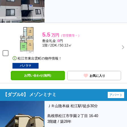
5.5
万円
（管理費等－）
敷金礼金 :
0
円
1階 / 2DK / 50.12㎡
松江市東出雲町の物件情報！
パノラマ
お問い合わせ(無料)
お気に入り
【ダブル0】 メゾンミナミ
アパート
ＪＲ山陰本線 松江駅/徒歩30分
島根県松江市学園２丁目 16-40
3階建 / 築28年