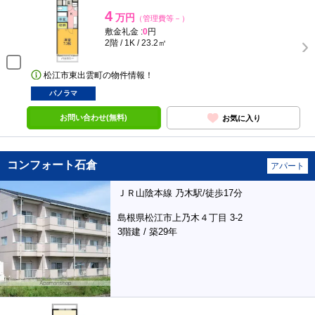
4
万円
（管理費等－）
敷金礼金 :
0
円
2階 / 1K / 23.2㎡
松江市東出雲町の物件情報！
パノラマ
お問い合わせ(無料)
お気に入り
コンフォート石倉
アパート
ＪＲ山陰本線 乃木駅/徒歩17分
島根県松江市上乃木４丁目 3-2
3階建 / 築29年