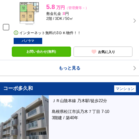
5.8
万円
（管理費等－）
敷金礼金 :
0
円
2階 / 3DK / 50㎡
インターネット無料の3ＤＫ物件！！
パノラマ
お問い合わせ(無料)
お気に入り
もっと見る
コーポ多久和
マンション
ＪＲ山陰本線 乃木駅/徒歩22分
島根県松江市浜乃木７丁目 7-10
3階建 / 築40年