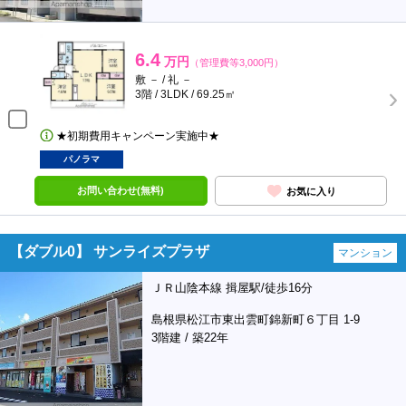
6.4
万円
（管理費等3,000円）
敷 － / 礼 －
3階 / 3LDK / 69.25㎡
★初期費用キャンペーン実施中★
パノラマ
お問い合わせ(無料)
お気に入り
【ダブル0】 サンライズプラザ
マンション
ＪＲ山陰本線 揖屋駅/徒歩16分
島根県松江市東出雲町錦新町６丁目 1-9
3階建 / 築22年