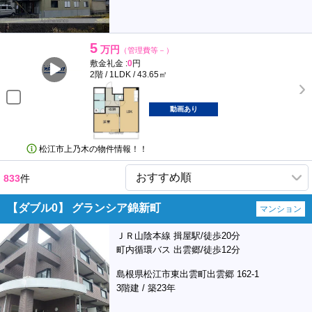
5
万円
（管理費等－）
敷金礼金 :
0
円
2階 / 1LDK / 43.65㎡
動画あり
松江市上乃木の物件情報！！
833
件
【ダブル0】 グランシア錦新町
マンション
ＪＲ山陰本線 揖屋駅/徒歩20分
町内循環バス 出雲郷/徒歩12分
島根県松江市東出雲町出雲郷 162-1
3階建 / 築23年