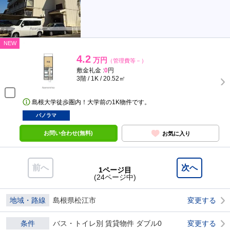
NEW
4.2
万円
（管理費等－）
敷金礼金 :
0
円
3階 / 1K / 20.52㎡
島根大学徒歩圏内！大学前の1K物件です。
パノラマ
お問い合わせ(無料)
お気に入り
前へ
次へ
1ページ目
(24ページ中)
地域・路線
島根県松江市
変更する
条件
バス・トイレ別 賃貸物件 ダブル0
変更する