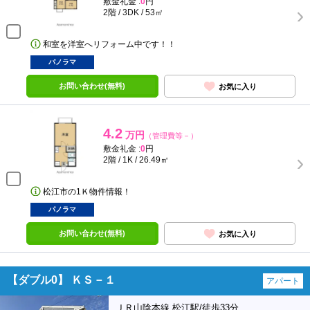
敷金礼金 :
0
円
2階 / 3DK / 53㎡
和室を洋室へリフォーム中です！！
パノラマ
お問い合わせ(無料)
お気に入り
4.2
万円
（管理費等－）
敷金礼金 :
0
円
2階 / 1K / 26.49㎡
松江市の1Ｋ物件情報！
パノラマ
お問い合わせ(無料)
お気に入り
【ダブル0】 ＫＳ－１
アパート
ＪＲ山陰本線 松江駅/徒歩33分