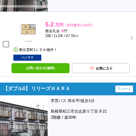
5.2
万円
（管理費等2,000円）
敷金礼金 :
0
円
2階 / 1LDK / 47.56㎡
東出雲町1ＬＤＫ物件！
パノラマ
お問い合わせ(無料)
お気に入り
【ダブル0】 リリーズＨＡＲＡ
アパート
市営バス 井出平/徒歩1分
島根県松江市古志原５丁目 8-21
2階建 / 築30年