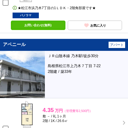
★松江市浜乃木7丁目の1ＬＤＫ・2階角部屋です★
パノラマ
お問い合わせ(無料)
お気に入り
アベニール
アパート
ＪＲ山陰本線 乃木駅/徒歩30分
島根県松江市上乃木７丁目 7-22
2階建 / 築33年
4.35
万円
（管理費等2,500円）
敷 － / 礼 1ヶ月
2階 / 1K / 26.6㎡