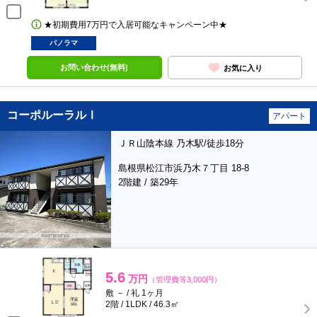
★初期費用7万円で入居可能なキャンペーン中★
パノラマ
お問い合わせ(無料)
お気に入り
コーポルーラルⅠ
アパート
ＪＲ山陰本線 乃木駅/徒歩18分
島根県松江市浜乃木７丁目 18-8
2階建 / 築29年
5.6
万円
（管理費等3,000円）
敷 － / 礼 1ヶ月
2階 / 1LDK / 46.3㎡