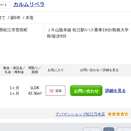
カルムリベラ
パート
建て
/
築6年
/
木造
県松江市菅田町
ＪＲ山陰本線 松江駅/バス乗車19分/島根大学
前/徒歩9分
敷金・保証金／
間取り／
お気に入り
お問い合わせ／詳細を見る
礼金・権利金
面積
1ヶ月
1LDK
詳細を見る
お問い合わせ
追加
1ヶ月
43.36m²
アパマンショップ松江乃木店