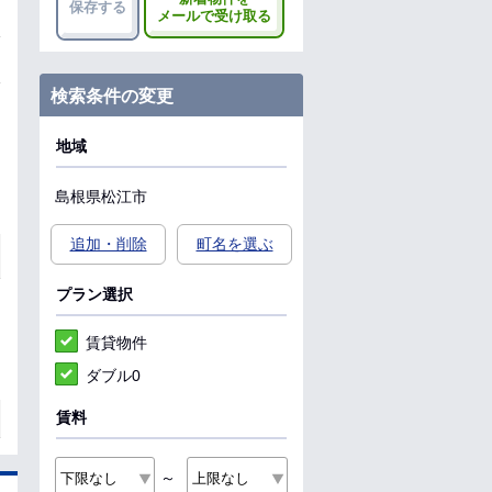
保存する
メールで受け取る
検索条件の変更
地域
島根県
松江市
追加・削除
町名を選ぶ
プラン選択
賃貸物件
ダブル0
賃料
～