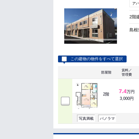
ア
2階
島根
この建物の物件をすべて選択
賃料／
部屋階
管理費
7.4
万円
2階
3,000円
写真満載
パノラマ