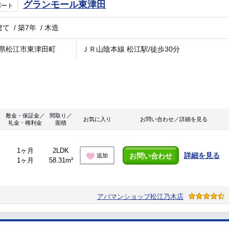
グランモール東津田
パート
建て
/
築7年
/
木造
県松江市東津田町
ＪＲ山陰本線 松江駅/徒歩30分
敷金・保証金／
間取り／
お気に入り
お問い合わせ／詳細を見る
礼金・権利金
面積
1ヶ月
2LDK
詳細を見る
お問い合わせ
追加
1ヶ月
58.31m²
アパマンショップ松江乃木店