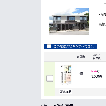
ア
2階
島根
この建物の物件をすべて選択
賃料／
部屋階
管理費
6.4
万円
2階
3,000円
写真満載