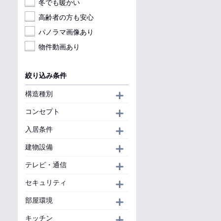
冬でも暖かい
高齢者の方も安心
パノラマ画像あり
物件動画あり
絞り込み条件
構造種別
開く
コンセプト
開く
入居条件
開く
建物設備
開く
テレビ・通信
開く
セキュリティ
開く
部屋環境
開く
キッチン
開く