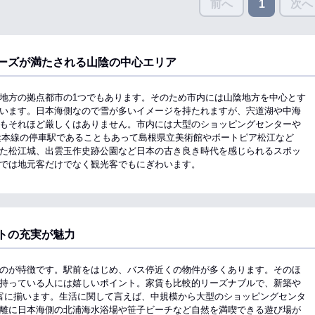
前へ
次へ
1
ーズが満たされる山陰の中心エリア
地方の拠点都市の1つでもあります。そのため市内には山陰地方を中心とす
います。日本海側なので雪が多いイメージを持たれますが、宍道湖や中海
もそれほど厳しくはありません。市内には大型のショッピングセンターや
陰本線の停車駅であることもあって島根県立美術館やボートピア松江など
た松江城、出雲玉作史跡公園など日本の古き良き時代を感じられるスポッ
では地元客だけでなく観光客でもにぎわいます。
トの充実が魅力
のが特徴です。駅前をはじめ、バス停近くの物件が多くあります。そのほ
持っている人には嬉しいポイント。家賃も比較的リーズナブルで、新築や
富に揃います。生活に関して言えば、中規模から大型のショッピングセンタ
離に日本海側の北浦海水浴場や笹子ビーチなど自然を満喫できる遊び場が