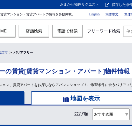
おまかせ物件リクエスト
保存した条
。賃貸マンション・賃貸アパートの情報を多数掲載。
English
簡体中文
繁体
OME
店舗検索
電話で相談
フリーワード検索
松江市
バリアフリー
ーの賃貸[賃貸マンション・アパート]物件情報
ション、賃貸アパートをお探しならアパマンショップ！ご希望条件に合うバリアフ
地図を表示
並び順