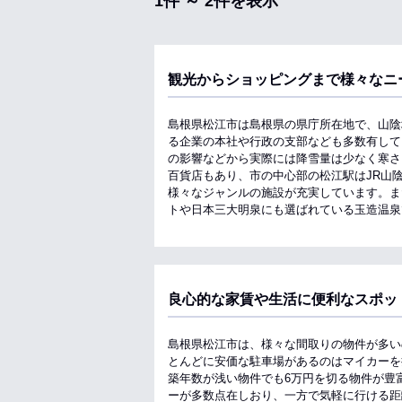
1件 ～ 2件を表示
観光からショッピングまで様々なニ
島根県松江市は島根県の県庁所在地で、山陰
る企業の本社や行政の支部なども多数有して
の影響などから実際には降雪量は少なく寒さ
百貨店もあり、市の中心部の松江駅はJR山
様々なジャンルの施設が充実しています。ま
トや日本三大明泉にも選ばれている玉造温泉
良心的な家賃や生活に便利なスポッ
島根県松江市は、様々な間取りの物件が多い
とんどに安価な駐車場があるのはマイカーを
築年数が浅い物件でも6万円を切る物件が豊
ーが多数点在しおり、一方で気軽に行ける距