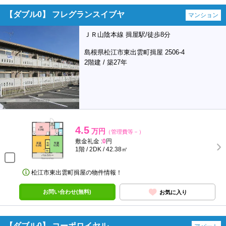
【ダブル0】 フレグランスイブヤ
マンション
ＪＲ山陰本線 揖屋駅/徒歩8分
島根県松江市東出雲町揖屋 2506-4
2階建 / 築27年
4.5
万円
（管理費等－）
敷金礼金 :
0
円
1階 / 2DK / 42.38㎡
松江市東出雲町揖屋の物件情報！
お問い合わせ(無料)
お気に入り
【ダブル0】 コーポロイヤル