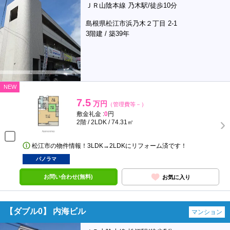
ＪＲ山陰本線 乃木駅/徒歩10分
島根県松江市浜乃木２丁目 2-1
3階建 / 築39年
NEW
7.5
万円
（管理費等－）
敷金礼金 :
0
円
2階 / 2LDK / 74.31㎡
松江市の物件情報！3LDK→2LDKにリフォーム済です！
パノラマ
お問い合わせ(無料)
お気に入り
【ダブル0】 内海ビル
マンション