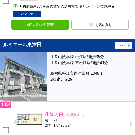
★初期費用7万＋前家賃で入居可能なキャンペーン実施中★
パノラマ
お問い合わせ(無料)
お気に入り
ルミエール東津田
アパート
ＪＲ山陰本線 松江駅/徒歩35分
ＪＲ山陰本線 東松江駅/徒歩49分
島根県松江市東津田町 1045-1
2階建 / 築25年
NEW
4.5
万円
（管理費等－）
敷 － / 礼 －
2階 / 1K / 28.2㎡