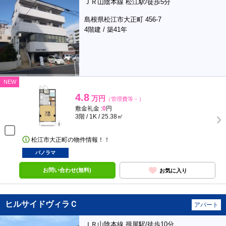
ＪＲ山陰本線 松江駅/徒歩5分
島根県松江市大正町 456-7
4階建 / 築41年
NEW
4.8
万円
（管理費等－）
敷金礼金 :
0
円
3階 / 1K / 25.38㎡
松江市大正町の物件情報！！
パノラマ
お問い合わせ(無料)
お気に入り
ヒルサイドヴィラＣ
アパート
ＪＲ山陰本線 揖屋駅/徒歩10分