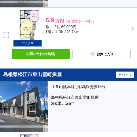
5.9
万円
（管理費等2,900円）
敷 － / 礼 69,000円
1階 / 1LDK / 45.74㎡
パノラマ
お問い合わせ(無料)
お気に入り
島根県松江市東出雲町揖屋
アパート
ＪＲ山陰本線 揖屋駅/徒歩16分
島根県松江市東出雲町揖屋
2階建 / 築5年