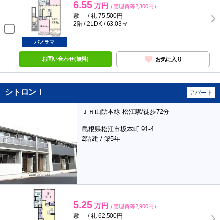
6.55
万円
（管理費等2,300円）
敷 － / 礼 75,500円
2階 / 2LDK / 63.03㎡
パノラマ
お問い合わせ(無料)
お気に入り
シトロンⅠ
アパート
ＪＲ山陰本線 松江駅/徒歩72分
島根県松江市坂本町 91-4
2階建 / 築5年
5.25
万円
（管理費等2,900円）
敷 － / 礼 62,500円