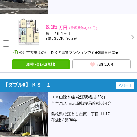
6.35
万円
（管理費等3,000円）
敷 － / 礼 1ヶ月
3階 / 3LDK / 86.8㎡
松江市古志原の3ＬＤＫの賃貸マンションです★3階角部屋★
お問い合わせ(無料)
お気に入り
【ダブル0】 ＫＳ－１
アパート
ＪＲ山陰本線 松江駅/徒歩33分
市営バス 古志原郵便局前/徒歩4分
島根県松江市古志原１丁目 11-17
2階建 / 築30年