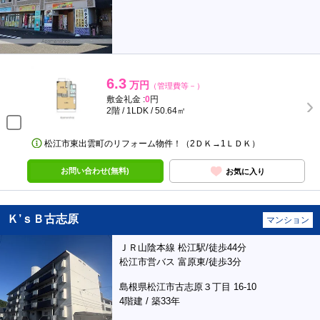
6.3
万円
（管理費等－）
敷金礼金 :
0
円
2階 / 1LDK / 50.64㎡
松江市東出雲町のリフォーム物件！（2ＤＫ→1ＬＤＫ）
お問い合わせ(無料)
お気に入り
Ｋ’ｓＢ古志原
マンション
ＪＲ山陰本線 松江駅/徒歩44分
松江市営バス 富原東/徒歩3分
島根県松江市古志原３丁目 16-10
4階建 / 築33年