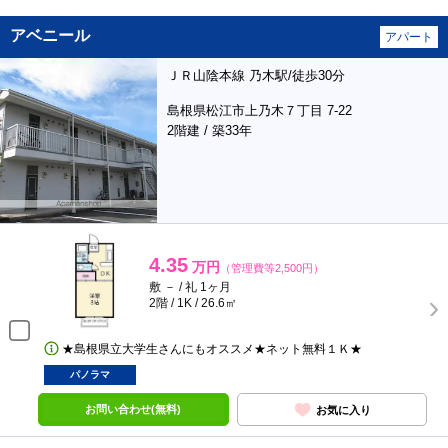
アベニール
アパート
ＪＲ山陰本線 乃木駅/徒歩30分
島根県松江市上乃木７丁目 7-22
2階建 / 築33年
4.35
万円
（管理費等2,500円）
敷 － / 礼 1ヶ月
2階 / 1K / 26.6㎡
★島根県立大学生さんにもオススメ★ネット無料１Ｋ★
パノラマ
お問い合わせ(無料)
お気に入り