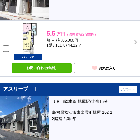
5.5
万円
（管理費等2,900円）
敷 － / 礼 65,000円
1階 / 1LDK / 44.22㎡
パノラマ
お問い合わせ(無料)
お気に入り
アスリープ Ⅰ
アパート
ＪＲ山陰本線 揖屋駅/徒歩16分
島根県松江市東出雲町揖屋 152-1
2階建 / 築5年