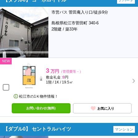
アパート
市営バス 菅田庵入り口/徒歩9分
島根県松江市菅田町 340-6
2階建 / 築33年
NEW
3
万円
（管理費等－）
敷金礼金 :
0
円
1階 / 1K / 19.5㎡
松江市の1Ｋ物件情報！
お問い合わせ(無料)
お気に入り
【ダブル0】 セントラルハイツ
マンション