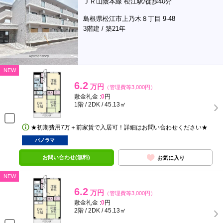
ＪＲ山陰本線 松江駅/徒歩40分
島根県松江市上乃木８丁目 9-48
3階建 / 築21年
NEW
6.2
万円
（管理費等3,000円）
敷金礼金 :
0
円
1階 / 2DK / 45.13㎡
★初期費用7万＋前家賃で入居可！詳細はお問い合わせください★
パノラマ
お問い合わせ(無料)
お気に入り
NEW
6.2
万円
（管理費等3,000円）
敷金礼金 :
0
円
2階 / 2DK / 45.13㎡