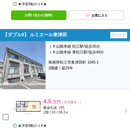
★洋室8帖の１K★
お問い合わせ(無料)
お気に入り
【ダブル0】 ルミエール東津田
アパート
ＪＲ山陰本線 松江駅/徒歩35分
ＪＲ山陰本線 東松江駅/徒歩49分
島根県松江市東津田町 1045-1
2階建 / 築25年
4.5
万円
（管理費等－）
敷金礼金 :
0
円
1階 / 1K / 28.2㎡
★洋室8帖の１K★