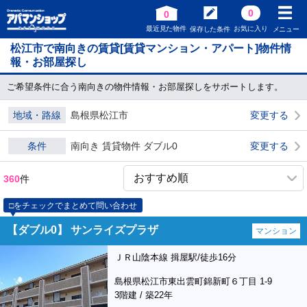
0
0
最近見た物件
お気に入り
保存した条件
メニュー
松江市で南向きの賃貸[賃貸マンション・アパート]物件情
報・お部屋探し
ご希望条件に合う南向きの物件情報・お部屋探しをサポートします。
地域・路線
島根県松江市
変更する
条件
南向き 賃貸物件 ダブル0
変更する
360
件
□をチェックでまとめて問い合わせ
【ダブル0】 サンライズプラザ
マンション
ＪＲ山陰本線 揖屋駅/徒歩16分
島根県松江市東出雲町錦新町６丁目 1-9
3階建 / 築22年