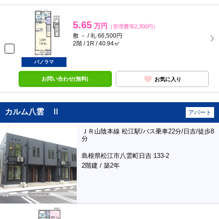
5.65
万円
（管理費等2,300円）
敷 － / 礼 66,500円
2階 / 1R / 40.94㎡
パノラマ
お問い合わせ(無料)
お気に入り
カルム八雲 Ⅱ
アパート
ＪＲ山陰本線 松江駅/バス乗車22分/日吉/徒歩8
分
島根県松江市八雲町日吉 133-2
2階建 / 築2年