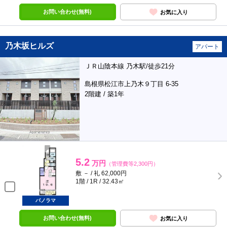
お問い合わせ(無料)
お気に入り
乃木坂ヒルズ
アパート
ＪＲ山陰本線 乃木駅/徒歩21分
島根県松江市上乃木９丁目 6-35
2階建 / 築1年
5.2
万円
（管理費等2,300円）
敷 － / 礼 62,000円
1階 / 1R / 32.43㎡
パノラマ
お問い合わせ(無料)
お気に入り