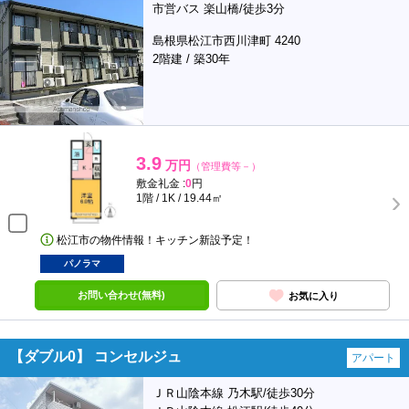
市営バス 楽山橋/徒歩3分
島根県松江市西川津町 4240
2階建 / 築30年
3.9
万円
（管理費等－）
敷金礼金 :
0
円
1階 / 1K / 19.44㎡
松江市の物件情報！キッチン新設予定！
パノラマ
お問い合わせ(無料)
お気に入り
【ダブル0】 コンセルジュ
アパート
ＪＲ山陰本線 乃木駅/徒歩30分