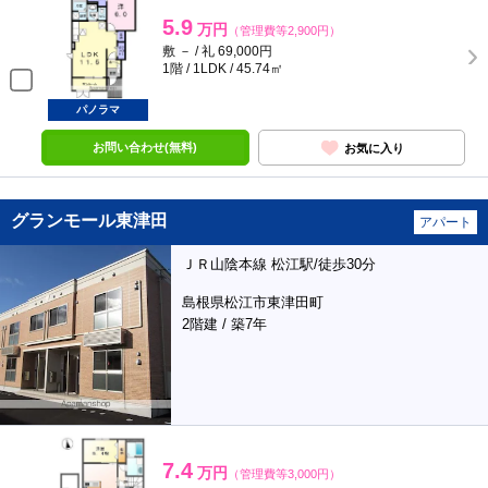
5.9
万円
（管理費等2,900円）
敷 － / 礼 69,000円
1階 / 1LDK / 45.74㎡
パノラマ
お問い合わせ(無料)
お気に入り
グランモール東津田
アパート
ＪＲ山陰本線 松江駅/徒歩30分
島根県松江市東津田町
2階建 / 築7年
7.4
万円
（管理費等3,000円）