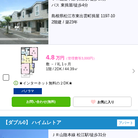
バス 東揖屋/徒歩4分
島根県松江市東出雲町揖屋 1197-10
2階建 / 築23年
4.8
万円
（管理費等3,000円）
敷 － / 礼 1ヶ月
1階 / 2DK / 44.39㎡
★インターネット無料の２DK★
パノラマ
お問い合わせ(無料)
お気に入り
【ダブル0】 ハイムレトア
アパート
ＪＲ山陰本線 松江駅/徒歩31分