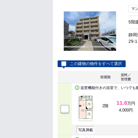
マ
5階
静岡
29-1
この建物の物件をすべて選択
賃料／
部屋階
管理費
追焚機能付きの浴室で、いつでも
11.6
万円
2階
4,000円
写真満載