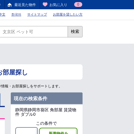
0
件
最近見た物件
お気に入り
中文
한국어
サイトマップ
お部屋を貸したい方
検索
お部屋探し
件情報・お部屋探しをサポートします。
現在の検索条件
静岡県静岡市葵区
角部屋 賃貸物
件 ダブル0
この条件で
新着物件を