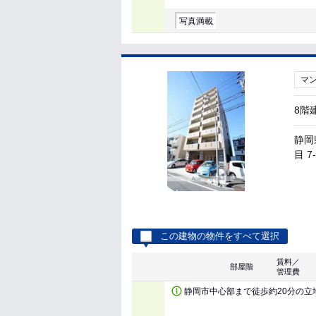
写真満載
マ
8階
静岡
目 7
この建物の物件をすべて選択
賃料／
部屋階
管理費
静岡市中心部まで徒歩約20分の立