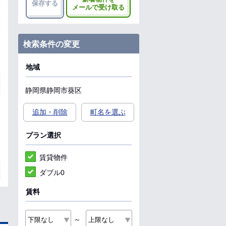
保存する
メールで受け取る
検索条件の変更
地域
静岡県
静岡市葵区
追加・削除
町名を選ぶ
プラン選択
賃貸物件
ダブル0
賃料
～