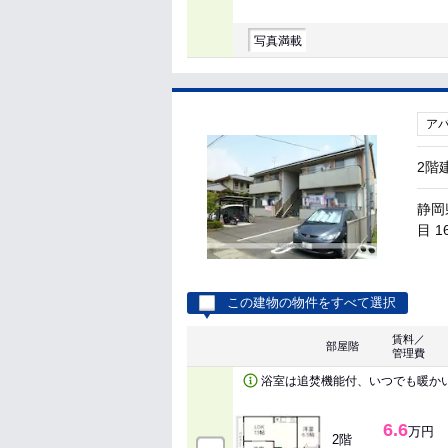
写真満載
ア
2階
静岡
目 1
この建物の物件をすべて選択
賃料／
部屋階
管理費
浴室は追焚機能付、いつでも暖か
6.6
万円
2階