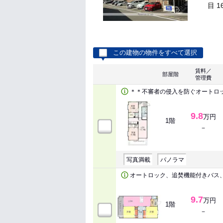
目 1
この建物の物件をすべて選択
賃料／
部屋階
管理費
＊＊不審者の侵入を防ぐオートロ
9.8
万円
1階
－
写真満載
パノラマ
オートロック、追焚機能付きバス
9.7
万円
1階
－