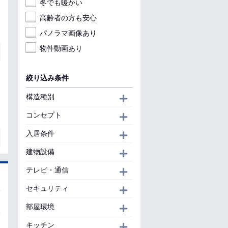
冬でも暖かい
高齢者の方も安心
パノラマ画像あり
物件動画あり
絞り込み条件
構造種別
開く
コンセプト
開く
入居条件
開く
建物設備
開く
テレビ・通信
開く
セキュリティ
開く
部屋環境
開く
キッチン
開く