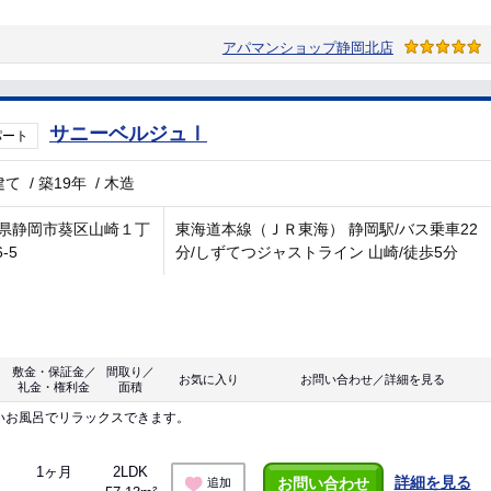
アパマンショップ静岡北店
サニーベルジュⅠ
パート
建て
/
築19年
/
木造
県静岡市葵区山崎１丁
東海道本線（ＪＲ東海） 静岡駅/バス乗車22
6-5
分/しずてつジャストライン 山崎/徒歩5分
敷金・保証金／
間取り／
お気に入り
お問い合わせ／詳細を見る
礼金・権利金
面積
いお風呂でリラックスできます。
1ヶ月
2LDK
詳細を見る
お問い合わせ
追加