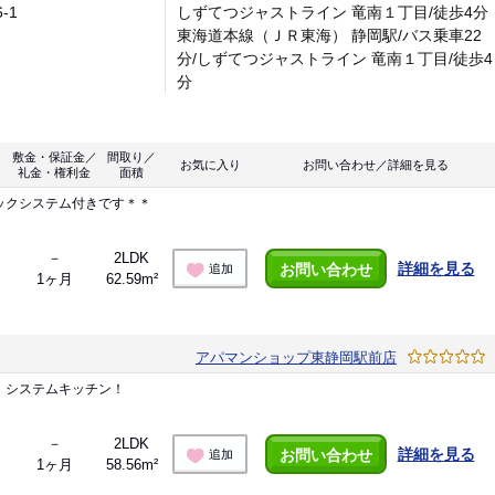
6-1
しずてつジャストライン 竜南１丁目/徒歩4分
東海道本線（ＪＲ東海） 静岡駅/バス乗車22
分/しずてつジャストライン 竜南１丁目/徒歩4
分
敷金・保証金／
間取り／
お気に入り
お問い合わせ／詳細を見る
礼金・権利金
面積
ックシステム付きです＊＊
－
2LDK
詳細を見る
お問い合わせ
追加
1ヶ月
62.59m²
アパマンショップ東静岡駅前店
、システムキッチン！
－
2LDK
詳細を見る
お問い合わせ
追加
1ヶ月
58.56m²