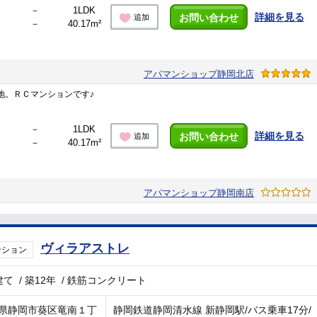
－
1LDK
詳細を見る
お問い合わせ
追加
－
40.17m²
アパマンショップ静岡北店
地。ＲＣマンションです♪
－
1LDK
詳細を見る
お問い合わせ
追加
－
40.17m²
アパマンショップ静岡南店
ヴィラアストレ
ンション
建て
/
築12年
/
鉄筋コンクリート
県静岡市葵区竜南１丁
静岡鉄道静岡清水線 新静岡駅/バス乗車17分/