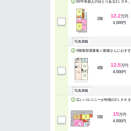
60平米超えのゆとりある2ＬＤＫ
12.2
万円
2階
4,000円
写真満載
4階角部屋募集☆新婚さんにおす
12.5
万円
4階
4,000円
写真満載
広いバルコニーが特徴の2ＬＤＫ
15
万円
5階
4,000円