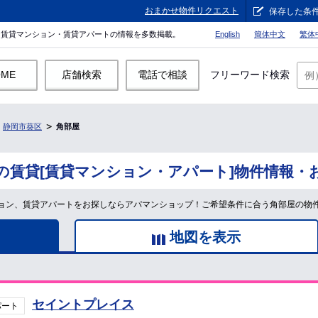
おまかせ物件リクエスト
保存した条
。賃貸マンション・賃貸アパートの情報を多数掲載。
English
簡体中文
繁体
OME
店舗検索
電話で相談
フリーワード検索
静岡市葵区
角部屋
の賃貸[賃貸マンション・アパート]物件情報・
ョン、賃貸アパートをお探しならアパマンショップ！ご希望条件に合う角部屋の物
地図を表示
セイントプレイス
パート