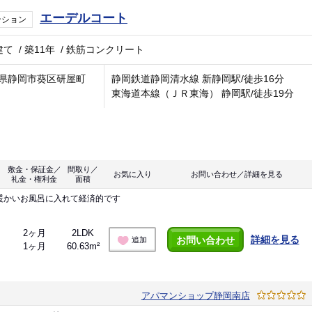
エーデルコート
ンション
建て
/
築11年
/
鉄筋コンクリート
県静岡市葵区研屋町
静岡鉄道静岡清水線 新静岡駅/徒歩16分
東海道本線（ＪＲ東海） 静岡駅/徒歩19分
敷金・保証金／
間取り／
お気に入り
お問い合わせ／詳細を見る
礼金・権利金
面積
暖かいお風呂に入れて経済的です
2ヶ月
2LDK
詳細を見る
お問い合わせ
追加
1ヶ月
60.63m²
アパマンショップ静岡南店