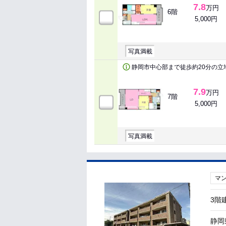
7.8
万円
6階
5,000円
写真満載
静岡市中心部まで徒歩約20分の立
7.9
万円
7階
5,000円
写真満載
マ
3階
静岡