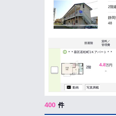
2階
静岡
48
賃料／
部屋階
管理費
＊＊葵区若松町1Ｋアパート＊＊
4.8
万円
2階
－
動画
写真満載
400
件