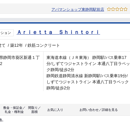
アパマンショップ東静岡駅前店
Ａｒｉｅｔｔａ Ｓｈｉｎｔｏｒｉ
ンション
建て
/
築12年
/
鉄筋コンクリート
県静岡市葵区新通１丁
東海道本線（ＪＲ東海） 静岡駅/バス乗車17
-2
分/しずてつジャストライン 本通八丁目ラペッ
ク静岡/徒歩2分
静岡鉄道静岡清水線 新静岡駅/バス乗車19分/
しずてつジャストライン 本通八丁目ラペック
静岡/徒歩2分
敷金・保証金／
間取り／
お気に入り
お問い合わせ／詳細を見る
礼金・権利金
面積
地。