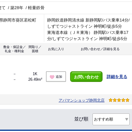
建て
/
築28年
/
軽量鉄骨
県静岡市葵区若松町
静岡鉄道静岡清水線 新静岡駅/バス乗車14分/
しずてつジャストライン 神明町/徒歩5分
東海道本線（ＪＲ東海） 静岡駅/バス乗車17
分/しずてつジャストライン 神明町/徒歩5分
敷金・保証金／
間取り／
お気に入り
お問い合わせ／詳細を見る
礼金・権利金
面積
－
1K
詳細を見る
お問い合わせ
追加
－
26.49m²
アパマンショップ静岡北店
並び順