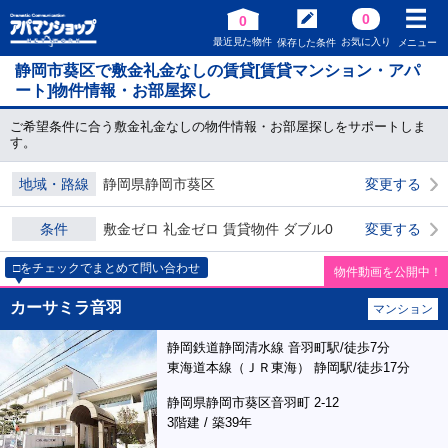
0
0
最近見た物件
お気に入り
保存した条件
メニュー
静岡市葵区で敷金礼金なしの賃貸[賃貸マンション・アパ
ート]物件情報・お部屋探し
ご希望条件に合う敷金礼金なしの物件情報・お部屋探しをサポートしま
す。
地域・路線
静岡県静岡市葵区
変更する
条件
敷金ゼロ 礼金ゼロ 賃貸物件 ダブル0
変更する
□をチェックでまとめて問い合わせ
物件動画を公開中！
カーサミラ音羽
マンション
静岡鉄道静岡清水線 音羽町駅/徒歩7分
東海道本線（ＪＲ東海） 静岡駅/徒歩17分
静岡県静岡市葵区音羽町 2-12
3階建 / 築39年