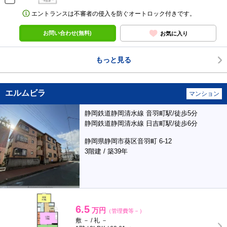
エントランスは不審者の侵入を防ぐオートロック付きです。
お問い合わせ(無料)
お気に入り
もっと見る
エルムビラ
マンション
静岡鉄道静岡清水線 音羽町駅/徒歩5分
静岡鉄道静岡清水線 日吉町駅/徒歩6分
静岡県静岡市葵区音羽町 6-12
3階建 / 築39年
6.5
万円
（管理費等－）
敷 － / 礼 －