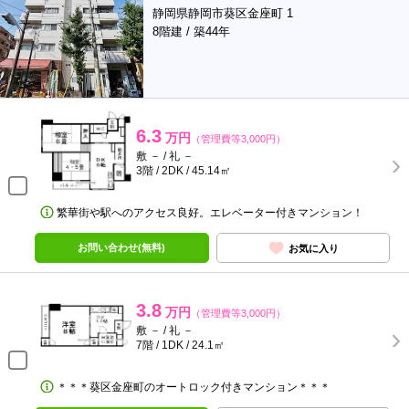
静岡県静岡市葵区金座町 1
8階建 / 築44年
6.3
万円
（管理費等3,000円）
敷 － / 礼 －
3階 / 2DK / 45.14㎡
繁華街や駅へのアクセス良好。エレベーター付きマンション！
お問い合わせ(無料)
お気に入り
3.8
万円
（管理費等3,000円）
敷 － / 礼 －
7階 / 1DK / 24.1㎡
＊＊＊葵区金座町のオートロック付きマンション＊＊＊