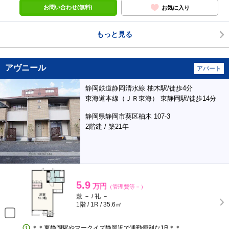
お問い合わせ(無料)
お気に入り
もっと見る
アヴニール
アパート
静岡鉄道静岡清水線 柚木駅/徒歩4分
東海道本線（ＪＲ東海） 東静岡駅/徒歩14分
静岡県静岡市葵区柚木 107-3
2階建 / 築21年
5.9
万円
（管理費等－）
敷 － / 礼 －
1階 / 1R / 35.6㎡
＊＊東静岡駅やマークイズ静岡近で通勤便利な1R＊＊