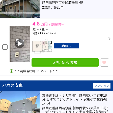
静岡県静岡市葵区若松町 48
2階建 / 築28年
4.8
万円
（管理費等－）
敷 － / 礼 －
2階 / 1K / 26.49㎡
動画あり
お問い合わせ(無料)
＊＊葵区若松町1Ｋアパート＊＊
ハウス安東
マンション
東海道本線（ＪＲ東海） 静岡駅/バス乗車18
分/しずてつジャストライン 安東小学校前/徒
歩2分
静岡鉄道静岡清水線 新静岡駅/バス乗車13分/
しずてつジャストライン 安東小学校前/徒歩2