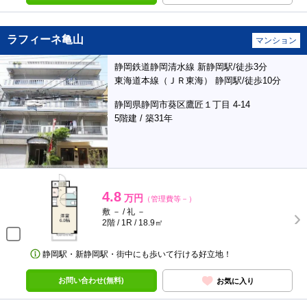
ラフィーネ亀山
マンション
静岡鉄道静岡清水線 新静岡駅/徒歩3分
東海道本線（ＪＲ東海） 静岡駅/徒歩10分
静岡県静岡市葵区鷹匠１丁目 4-14
5階建 / 築31年
4.8
万円
（管理費等－）
敷 － / 礼 －
2階 / 1R / 18.9㎡
静岡駅・新静岡駅・街中にも歩いて行ける好立地！
お問い合わせ(無料)
お気に入り