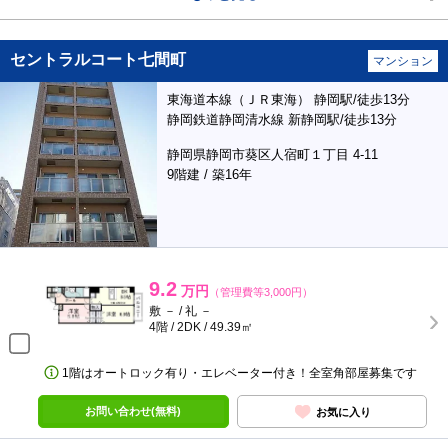
セントラルコート七間町
マンション
東海道本線（ＪＲ東海） 静岡駅/徒歩13分
静岡鉄道静岡清水線 新静岡駅/徒歩13分
静岡県静岡市葵区人宿町１丁目 4-11
9階建 / 築16年
9.2
万円
（管理費等3,000円）
敷 － / 礼 －
4階 / 2DK / 49.39㎡
1階はオートロック有り・エレベーター付き！全室角部屋募集です
お問い合わせ(無料)
お気に入り