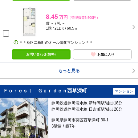
8.45
万円
（管理費等6,500円）
敷 － / 礼 －
1階 / 2LDK / 60.5㎡
＊＊葵区二番町のオール電化マンション＊＊
お問い合わせ(無料)
お気に入り
もっと見る
Ｆｏｒｅｓｔ Ｇａｒｄｅｎ西草深町
マンション
静岡鉄道静岡清水線 新静岡駅/徒歩18分
静岡鉄道静岡清水線 日吉町駅/徒歩20分
静岡県静岡市葵区西草深町 30-1
3階建 / 築7年