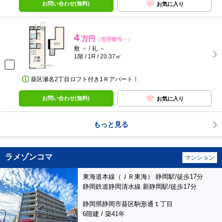
お問い合わせ(無料)
お気に入り
4
万円
（管理費等－）
敷 － / 礼 －
1階 / 1R / 20.37㎡
葵区瀬名2丁目ロフト付き1Ｒアパート！
お問い合わせ(無料)
お気に入り
もっと見る
ラメゾンコマ
マンション
東海道本線（ＪＲ東海） 静岡駅/徒歩17分
静岡鉄道静岡清水線 新静岡駅/徒歩17分
静岡県静岡市葵区駒形通１丁目
6階建 / 築41年