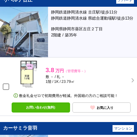
アパート
静岡鉄道静岡清水線 古庄駅/徒歩11分
静岡鉄道静岡清水線 県総合運動場駅/徒歩13分
静岡県静岡市葵区古庄２丁目
2階建 / 築35年
3.8
万円
（管理費等－）
敷 － / 礼 －
1階 / 1K / 23.79㎡
敷金礼金ゼロで初期費用が軽減。外国籍の方のご相談可能！
お問い合わせ(無料)
お気に入り
カーサミラ音羽
マンション