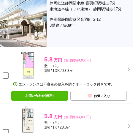
静岡鉄道静岡清水線 音羽町駅/徒歩7分
東海道本線（ＪＲ東海） 静岡駅/徒歩17分
静岡県静岡市葵区音羽町 2-12
3階建 / 築39年
5.8
万円
（管理費等4,000円）
敷 － / 礼 －
1階 / 1DK / 28.8㎡
エントランスは不審者の侵入を防ぐオートロック付きです。
お問い合わせ(無料)
お気に入り
5.8
万円
（管理費等4,000円）
敷 － / 礼 －
1階 / 1K / 28.8㎡