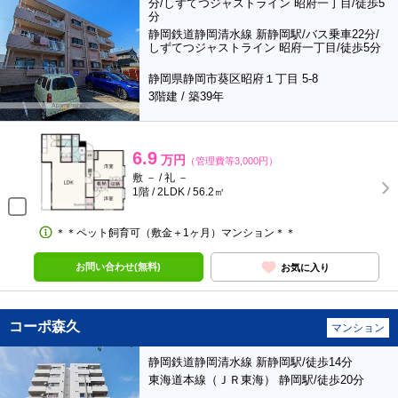
分/しずてつジャストライン 昭府一丁目/徒歩5
分
静岡鉄道静岡清水線 新静岡駅/バス乗車22分/
しずてつジャストライン 昭府一丁目/徒歩5分
静岡県静岡市葵区昭府１丁目 5-8
3階建 / 築39年
6.9
万円
（管理費等3,000円）
敷 － / 礼 －
1階 / 2LDK / 56.2㎡
＊＊ペット飼育可（敷金＋1ヶ月）マンション＊＊
お問い合わせ(無料)
お気に入り
コーポ森久
マンション
静岡鉄道静岡清水線 新静岡駅/徒歩14分
東海道本線（ＪＲ東海） 静岡駅/徒歩20分