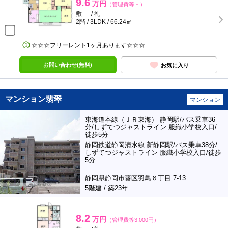
9.6
万円
（管理費等－）
敷 － / 礼 －
2階 / 3LDK / 66.24㎡
☆☆☆フリーレント1ヶ月あります☆☆☆
お問い合わせ(無料)
お気に入り
マンション翡翠
マンション
東海道本線（ＪＲ東海） 静岡駅/バス乗車36
分/しずてつジャストライン 服織小学校入口/
徒歩5分
静岡鉄道静岡清水線 新静岡駅/バス乗車38分/
しずてつジャストライン 服織小学校入口/徒歩
5分
静岡県静岡市葵区羽鳥６丁目 7-13
5階建 / 築23年
8.2
万円
（管理費等3,000円）