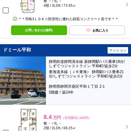
敷 － / 礼 －
4階 / 3LDK / 73.45㎡
＊＊羽鳥3ＬＤＫ☆防音性に優れた鉄筋コンクリート造です＊＊
お問い合わせ(無料)
お気に入り
ドミール平和
マンション
静岡鉄道静岡清水線 新静岡駅/バス乗車18分/
しずてつジャストライン 平和町/徒歩2分
東海道本線（ＪＲ東海） 静岡駅/バス乗車21
分/しずてつジャストライン 平和町/徒歩2分
静岡県静岡市葵区平和１丁目 2-1
5階建 / 築24年
8.4
万円
（管理費等1,000円）
敷 － / 礼 －
2階 / 3LDK / 68.25㎡