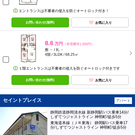
エントランスは不審者の侵入を防ぐオートロック付き！
お問い合わせ(無料)
お気に入り
8.6
万円
（管理費等1,000円）
敷 － / 礼 －
4階 / 3LDK / 68.25㎡
１階エントランスは不審者の侵入を防ぐオートロック付きです
お問い合わせ(無料)
お気に入り
セイントプレイス
アパート
静岡鉄道静岡清水線 新静岡駅/バス乗車14分/
しずてつジャストライン 神明町/徒歩5分
東海道本線（ＪＲ東海） 静岡駅/バス乗車17
分/しずてつジャストライン 神明町/徒歩5分