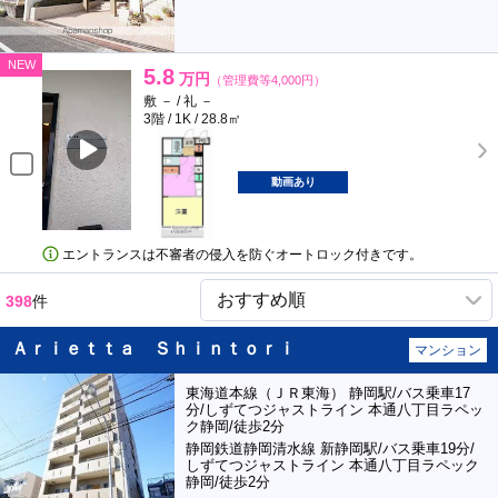
NEW
5.8
万円
（管理費等4,000円）
敷 － / 礼 －
3階 / 1K / 28.8㎡
動画あり
エントランスは不審者の侵入を防ぐオートロック付きです。
398
件
Ａｒｉｅｔｔａ Ｓｈｉｎｔｏｒｉ
マンション
東海道本線（ＪＲ東海） 静岡駅/バス乗車17
分/しずてつジャストライン 本通八丁目ラペッ
ク静岡/徒歩2分
静岡鉄道静岡清水線 新静岡駅/バス乗車19分/
しずてつジャストライン 本通八丁目ラペック
静岡/徒歩2分