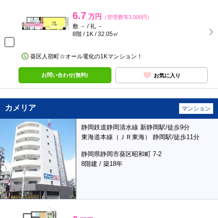
6.7
万円
（管理費等3,000円）
敷 － / 礼 －
8階 / 1K / 32.05㎡
葵区人宿町☆オール電化の1Kマンション！
お問い合わせ(無料)
お気に入り
カメリア
マンション
静岡鉄道静岡清水線 新静岡駅/徒歩9分
東海道本線（ＪＲ東海） 静岡駅/徒歩11分
静岡県静岡市葵区昭和町 7-2
8階建 / 築18年