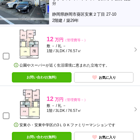
分
静岡県静岡市葵区安東２丁目 27-10
2階建 / 築29年
12
万円
（管理費等－）
敷 － / 礼 －
1階 / 3LDK / 76.57㎡
公園やスーパーが近く生活環境に恵まれた立地です。
お問い合わせ(無料)
お気に入り
12
万円
（管理費等－）
敷 － / 礼 －
1階 / 3LDK / 76.57㎡
安東小・安東中学区の3ＬＤＫファミリーマンションです
お問い合わせ(無料)
お気に入り