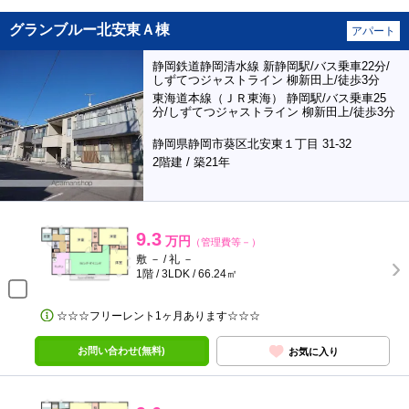
グランブルー北安東Ａ棟
アパート
静岡鉄道静岡清水線 新静岡駅/バス乗車22分/
しずてつジャストライン 柳新田上/徒歩3分
東海道本線（ＪＲ東海） 静岡駅/バス乗車25
分/しずてつジャストライン 柳新田上/徒歩3分
静岡県静岡市葵区北安東１丁目 31-32
2階建 / 築21年
9.3
万円
（管理費等－）
敷 － / 礼 －
1階 / 3LDK / 66.24㎡
☆☆☆フリーレント1ヶ月あります☆☆☆
お問い合わせ(無料)
お気に入り