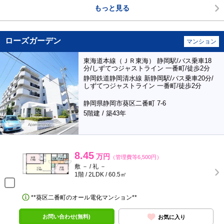
もっと見る
ローズガーデン
マンション
東海道本線（ＪＲ東海） 静岡駅/バス乗車18
分/しずてつジャストライン 一番町/徒歩2分
静岡鉄道静岡清水線 新静岡駅/バス乗車20分/
しずてつジャストライン 一番町/徒歩2分
静岡県静岡市葵区二番町 7-6
5階建 / 築43年
8.45
万円
（管理費等6,500円）
敷 － / 礼 －
1階 / 2LDK / 60.5㎡
**葵区二番町のオール電化マンション**
お問い合わせ(無料)
お気に入り