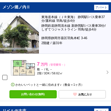
メゾン堀ノ内Ⅱ
アパート
東海道本線（ＪＲ東海） 静岡駅/バス乗車37
分/藁科線 羽鳥/徒歩4分
静岡鉄道静岡清水線 新静岡駅/バス乗車39分/
しずてつジャストライン 羽鳥/徒歩4分
静岡県静岡市葵区羽鳥本町 3-46
2階建 / 築31年
7
万円
（管理費等－）
敷 － / 礼 －
2階 / 3DK / 58.62㎡
かわいいペットと一緒に住めます♪（敷金＋1ヶ月）
お問い合わせ(無料)
お気に入り
リベルテ古庄