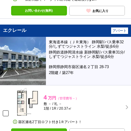
お問い合わせ(無料)
お気に入り
エクレール
アパート
東海道本線（ＪＲ東海） 静岡駅/バス乗車32
分/しずてつジャストライン 水梨/徒歩6分
静岡鉄道静岡清水線 新静岡駅/バス乗車31分/
しずてつジャストライン 水梨/徒歩6分
静岡県静岡市葵区瀬名２丁目 28-73
2階建 / 築27年
4
万円
（管理費等－）
敷 － / 礼 －
1階 / 1R / 20.37㎡
葵区瀬名2丁目ロフト付き1Ｒアパート！