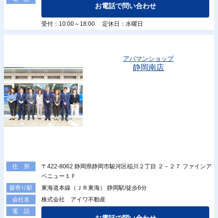
お電話で問い合わせ
受付：10:00～18:00 定休日：水曜日
アパマンショップ
静岡南店
〒422-8062 静岡県静岡市駿河区稲川２丁目 ２－２７ ファインア
住 所
ベニュー１Ｆ
東海道本線（ＪＲ東海） 静岡駅/徒歩6分
最寄り駅
株式会社 アイワ不動産
会社名
電 話
お電話で問い合わせ