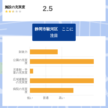
2.5
施設の充実度
★★★★★
★★★★★
静岡市駿河区 ここに
注目
財政力
公園の充実
度
児童館・学
童の充実度
広域避難所
の充実度
病院の充実
度
低い
普通
高い