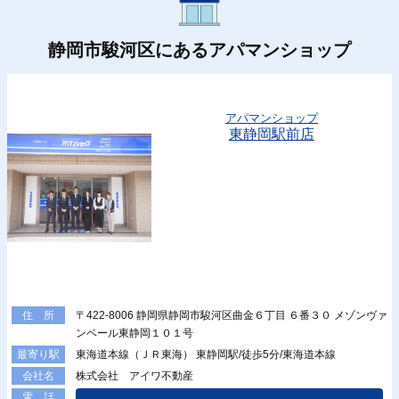
静岡市駿河区にあるアパマンショップ
アパマンショップ
東静岡駅前店
〒422-8006 静岡県静岡市駿河区曲金６丁目 ６番３０ メゾンヴァ
住 所
ンベール東静岡１０１号
東海道本線（ＪＲ東海） 東静岡駅/徒歩5分/東海道本線
最寄り駅
株式会社 アイワ不動産
会社名
電 話