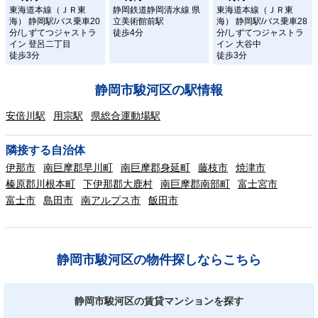
東海道本線（ＪＲ東
静岡鉄道静岡清水線 県
東海道本線（ＪＲ東
海） 静岡駅/バス乗車20
立美術館前駅
海） 静岡駅/バス乗車28
分/しずてつジャストラ
徒歩4分
分/しずてつジャストラ
イン 登呂二丁目
イン 大谷中
徒歩3分
徒歩3分
静岡市駿河区の駅情報
安倍川駅
用宗駅
県総合運動場駅
隣接する自治体
伊那市
南巨摩郡早川町
南巨摩郡身延町
藤枝市
焼津市
榛原郡川根本町
下伊那郡大鹿村
南巨摩郡南部町
富士宮市
富士市
島田市
南アルプス市
飯田市
静岡市駿河区の物件探しならこちら
静岡市駿河区の賃貸マンションを探す