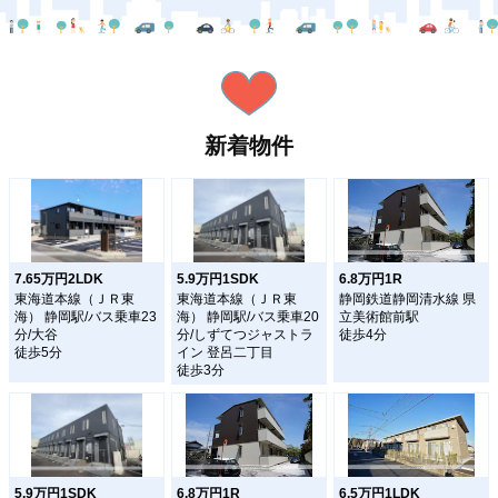
新着物件
7.65万円2LDK
5.9万円1SDK
6.8万円1R
東海道本線（ＪＲ東
東海道本線（ＪＲ東
静岡鉄道静岡清水線 県
海） 静岡駅/バス乗車23
海） 静岡駅/バス乗車20
立美術館前駅
分/大谷
分/しずてつジャストラ
徒歩4分
徒歩5分
イン 登呂二丁目
徒歩3分
5.9万円1SDK
6.8万円1R
6.5万円1LDK