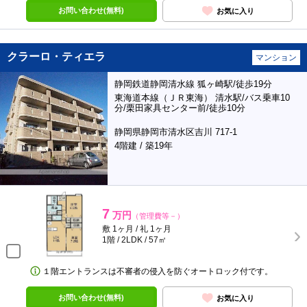
お問い合わせ(無料)
お気に入り
クラーロ・ティエラ
マンション
静岡鉄道静岡清水線 狐ヶ崎駅/徒歩19分
東海道本線（ＪＲ東海） 清水駅/バス乗車10
分/栗田家具センター前/徒歩10分
静岡県静岡市清水区吉川 717-1
4階建 / 築19年
7
万円
（管理費等－）
敷 1ヶ月 / 礼 1ヶ月
1階 / 2LDK / 57㎡
１階エントランスは不審者の侵入を防ぐオートロック付です。
お問い合わせ(無料)
お気に入り