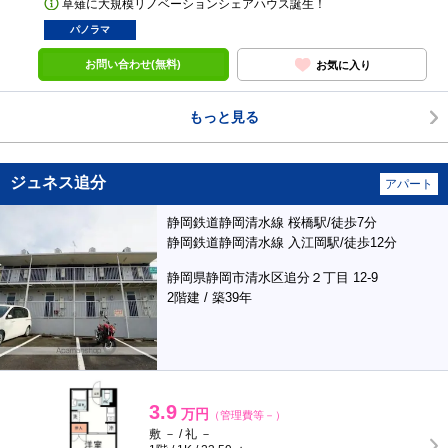
草薙に大規模リノベーションシェアハウス誕生！
パノラマ
お問い合わせ(無料)
お気に入り
もっと見る
ジュネス追分
アパート
静岡鉄道静岡清水線 桜橋駅/徒歩7分
静岡鉄道静岡清水線 入江岡駅/徒歩12分
静岡県静岡市清水区追分２丁目 12-9
2階建 / 築39年
3.9
万円
（管理費等－）
敷 － / 礼 －