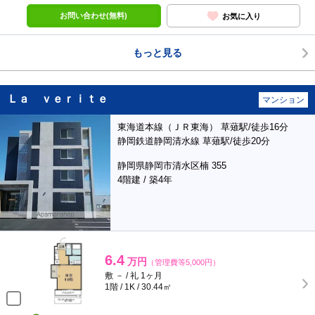
お問い合わせ(無料)
お気に入り
もっと見る
Ｌａ ｖｅｒｉｔｅ
マンション
東海道本線（ＪＲ東海） 草薙駅/徒歩16分
静岡鉄道静岡清水線 草薙駅/徒歩20分
静岡県静岡市清水区楠 355
4階建 / 築4年
6.4
万円
（管理費等5,000円）
敷 － / 礼 1ヶ月
1階 / 1K / 30.44㎡