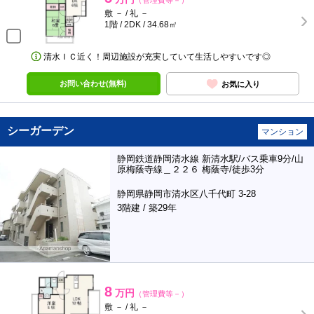
（管理費等－）
敷 － / 礼 －
1階 / 2DK / 34.68㎡
清水ＩＣ近く！周辺施設が充実していて生活しやすいです◎
お問い合わせ(無料)
お気に入り
シーガーデン
マンション
静岡鉄道静岡清水線 新清水駅/バス乗車9分/山
原梅蔭寺線＿２２６ 梅蔭寺/徒歩3分
静岡県静岡市清水区八千代町 3-28
3階建 / 築29年
8
万円
（管理費等－）
敷 － / 礼 －