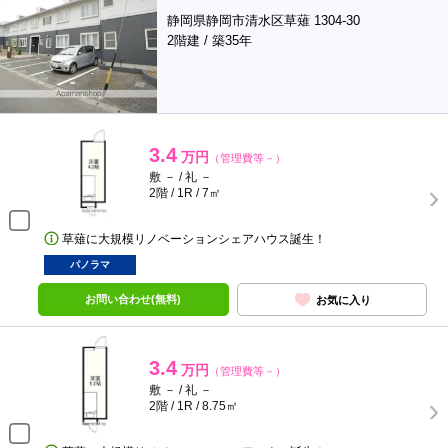
静岡県静岡市清水区草薙 1304-30
2階建 / 築35年
3.4
万円
（管理費等－）
敷 － / 礼 －
2階 / 1R / 7㎡
草薙に大規模リノベーションシェアハウス誕生！
パノラマ
お問い合わせ(無料)
お気に入り
3.4
万円
（管理費等－）
敷 － / 礼 －
2階 / 1R / 8.75㎡