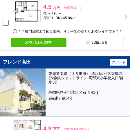
4.5
万円
（管理費等－）
敷 － / 礼 －
2階 / 1LDK / 45.86㎡
＊＊御門台駅まで徒歩圏内。４５平米のゆとりあるレイアウト＊＊
お問い合わせ(無料)
お気に入り
フレンド高田
アパート
東海道本線（ＪＲ東海） 清水駅/バス乗車21
分/静鉄ジャストライン 高部東小学校入口/徒
歩3分
静岡県静岡市清水区石川 43-1
2階建 / 築34年
4.9
万円
（管理費等1,000円）