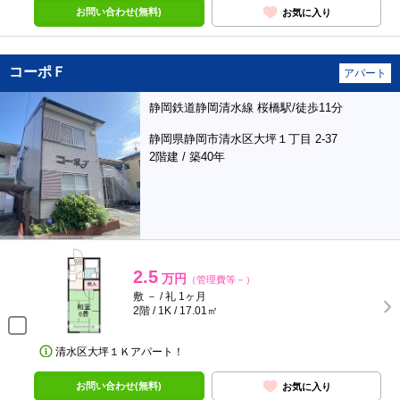
お問い合わせ(無料)
お気に入り
コーポＦ
アパート
静岡鉄道静岡清水線 桜橋駅/徒歩11分
静岡県静岡市清水区大坪１丁目 2-37
2階建 / 築40年
2.5
万円
（管理費等－）
敷 － / 礼 1ヶ月
2階 / 1K / 17.01㎡
清水区大坪１Ｋアパート！
お問い合わせ(無料)
お気に入り