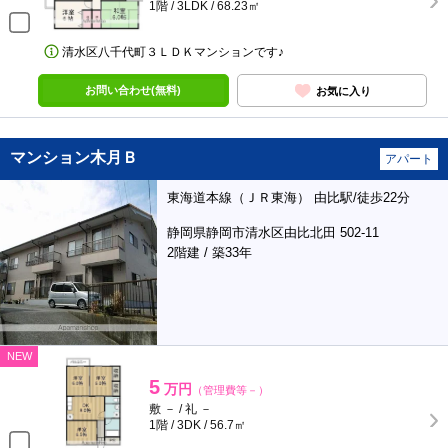
1階 / 3LDK / 68.23㎡
清水区八千代町３ＬＤＫマンションです♪
お問い合わせ(無料)
お気に入り
マンション木月Ｂ
アパート
東海道本線（ＪＲ東海） 由比駅/徒歩22分
静岡県静岡市清水区由比北田 502-11
2階建 / 築33年
NEW
5
万円
（管理費等－）
敷 － / 礼 －
1階 / 3DK / 56.7㎡