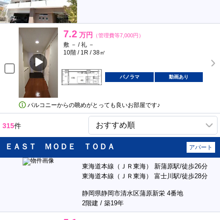
7.2
万円
（管理費等7,000円）
敷 － / 礼 －
10階 / 1R / 38㎡
パノラマ
動画あり
バルコニーからの眺めがとっても良いお部屋です♪
315
件
ＥＡＳＴ ＭＯＤＥ ＴＯＤＡ
アパート
東海道本線（ＪＲ東海） 新蒲原駅/徒歩26分
東海道本線（ＪＲ東海） 富士川駅/徒歩28分
静岡県静岡市清水区蒲原新栄 4番地
2階建 / 築19年