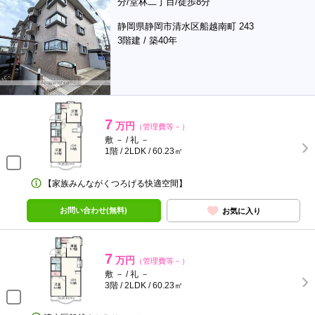
分/堂林二丁目/徒歩8分
静岡県静岡市清水区船越南町 243
3階建 / 築40年
7
万円
（管理費等－）
敷 － / 礼 －
1階 / 2LDK / 60.23㎡
【家族みんながくつろげる快適空間】
お問い合わせ(無料)
お気に入り
7
万円
（管理費等－）
敷 － / 礼 －
3階 / 2LDK / 60.23㎡