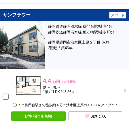
サンフラワー
アパート
静岡鉄道静岡清水線 御門台駅/徒歩4分
静岡鉄道静岡清水線 狐ヶ崎駅/徒歩10分
静岡県静岡市清水区上原２丁目 8-34
2階建 / 築46年
4.4
万円
（管理費等－）
敷 － / 礼 －
1階 / 1LDK / 45.86㎡
＊＊御門台駅まで徒歩約４分☆清水区上原の１ＬＤＫタイプ＊＊
お問い合わせ(無料)
お気に入り