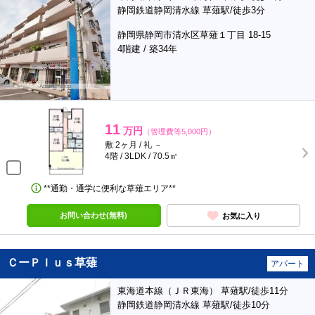
静岡鉄道静岡清水線 草薙駅/徒歩3分
静岡県静岡市清水区草薙１丁目 18-15
4階建 / 築34年
11
万円
（管理費等5,000円）
敷 2ヶ月 / 礼 －
4階 / 3LDK / 70.5㎡
**通勤・通学に便利な草薙エリア**
お問い合わせ(無料)
お気に入り
ＣーＰｌｕｓ草薙
アパート
東海道本線（ＪＲ東海） 草薙駅/徒歩11分
静岡鉄道静岡清水線 草薙駅/徒歩10分