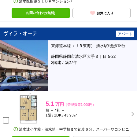
清水区船越２ＬＤＫマンション♪
お問い合わせ(無料)
お気に入り
ヴィラ・オーテ
アパート
東海道本線（ＪＲ東海） 清水駅/徒歩18分
静岡県静岡市清水区大手３丁目 5-22
2階建 / 築27年
5.1
万円
（管理費等1,000円）
敷 － / 礼 －
1階 / 2DK / 43.93㎡
清水辻小学校・清水第一中学校まで徒歩６分。スーパーやコンビニ