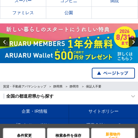
スーパー
コンビニ
病院
ファミレス
公園
Previous
賃貸・不動産アパマンショップ
静岡県
静岡市
保証人不要
全国の都道府県から探す
企業・IR情報
サイトポリシー
プライバシーポリシー
運営会社について
新着物件
条件変更
検索条件を保存