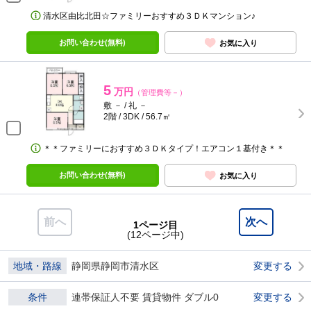
清水区由比北田☆ファミリーおすすめ３ＤＫマンション♪
お問い合わせ(無料)
お気に入り
5
万円
（管理費等－）
敷 － / 礼 －
2階 / 3DK / 56.7㎡
＊＊ファミリーにおすすめ３ＤＫタイプ！エアコン１基付き＊＊
お問い合わせ(無料)
お気に入り
前へ
次へ
1ページ目
(12ページ中)
地域・路線
静岡県静岡市清水区
変更する
条件
連帯保証人不要 賃貸物件 ダブル0
変更する