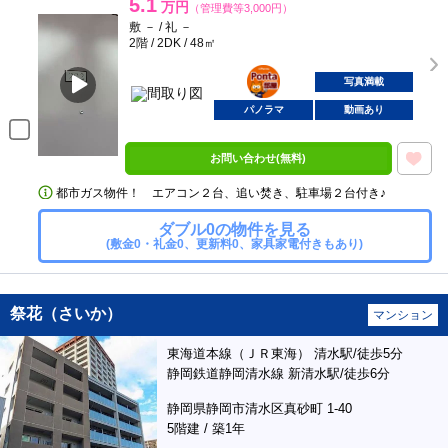
5.1
万円
（管理費等3,000円）
敷 － / 礼 －
2階 / 2DK / 48㎡
ポンタ
部屋
写真満載
パノラマ
動画あり
お問い合わせ(無料)
都市ガス物件！ エアコン２台、追い焚き、駐車場２台付き♪
ダブル0の物件を見る
(敷金0・礼金0、更新料0、家具家電付きもあり)
祭花（さいか）
マンション
東海道本線（ＪＲ東海） 清水駅/徒歩5分
静岡鉄道静岡清水線 新清水駅/徒歩6分
静岡県静岡市清水区真砂町 1-40
5階建 / 築1年