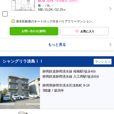
8.6
万円
（管理費等7,000円）
敷 － / 礼 －
5階 / 2LDK / 52.25㎡
清水区銀座のオートロック付きバリアフリーマンション。
お問い合わせ(無料)
お気に入り
もっと見る
シャングリラ淡島ＩＩ
マンション
静岡鉄道静岡清水線 桜橋駅/徒歩4分
静岡鉄道静岡清水線 入江岡駅/徒歩6分
静岡県静岡市清水区淡島町 9-14
3階建 / 築26年