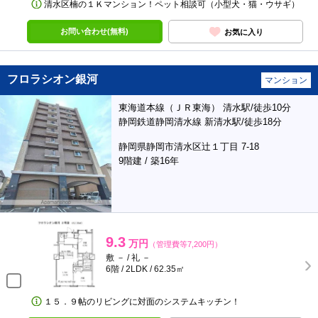
清水区楠の１Ｋマンション！ペット相談可（小型犬・猫・ウサギ）
お問い合わせ(無料)
お気に入り
フロラシオン銀河
マンション
東海道本線（ＪＲ東海） 清水駅/徒歩10分
静岡鉄道静岡清水線 新清水駅/徒歩18分
静岡県静岡市清水区辻１丁目 7-18
9階建 / 築16年
9.3
万円
（管理費等7,200円）
敷 － / 礼 －
6階 / 2LDK / 62.35㎡
１５．９帖のリビングに対面のシステムキッチン！