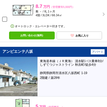
8.7
万円
（管理費等5,000円）
敷 － / 礼 1ヶ月
4階 / 3LDK / 66.34㎡
オートロック・エレベーター付きです。
お問い合わせ(無料)
お気に入り
アンビエンテ八坂
アパート
東海道本線（ＪＲ東海） 清水駅/バス乗車8分/
しずてつジャストライン 秋吉町/徒歩4分
静岡県静岡市清水区八坂西町 1-19
2階建 / 築28年
5
万円