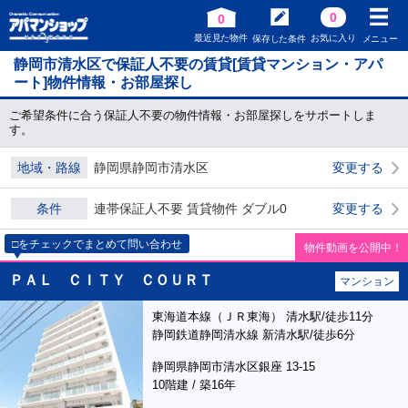
0
0
最近見た物件
お気に入り
保存した条件
メニュー
静岡市清水区で保証人不要の賃貸[賃貸マンション・アパ
ート]物件情報・お部屋探し
ご希望条件に合う保証人不要の物件情報・お部屋探しをサポートしま
す。
地域・路線
静岡県静岡市清水区
変更する
条件
連帯保証人不要 賃貸物件 ダブル0
変更する
□をチェックでまとめて問い合わせ
物件動画を公開中！
ＰＡＬ ＣＩＴＹ ＣＯＵＲＴ
マンション
東海道本線（ＪＲ東海） 清水駅/徒歩11分
静岡鉄道静岡清水線 新清水駅/徒歩6分
静岡県静岡市清水区銀座 13-15
10階建 / 築16年