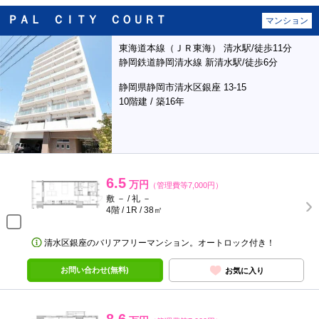
ＰＡＬ ＣＩＴＹ ＣＯＵＲＴ
マンション
東海道本線（ＪＲ東海） 清水駅/徒歩11分
静岡鉄道静岡清水線 新清水駅/徒歩6分
静岡県静岡市清水区銀座 13-15
10階建 / 築16年
6.5
万円
（管理費等7,000円）
敷 － / 礼 －
4階 / 1R / 38㎡
清水区銀座のバリアフリーマンション。オートロック付き！
お問い合わせ(無料)
お気に入り