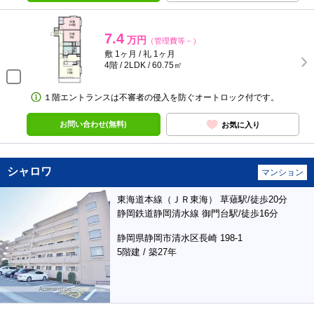
7.4
万円
（管理費等－）
敷 1ヶ月 / 礼 1ヶ月
4階 / 2LDK / 60.75㎡
１階エントランスは不審者の侵入を防ぐオートロック付です。
お問い合わせ(無料)
お気に入り
シャロワ
マンション
東海道本線（ＪＲ東海） 草薙駅/徒歩20分
静岡鉄道静岡清水線 御門台駅/徒歩16分
静岡県静岡市清水区長崎 198-1
5階建 / 築27年