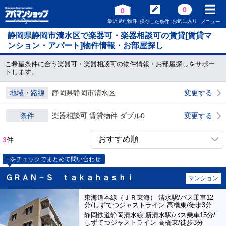
0
0
最近見た物件
お気に入り
保存した条件
メニュー
静岡県静岡市清水区で楽器可・楽器相談可の賃貸[賃貸マ
ンション・アパート]物件情報・お部屋探し
ご希望条件に合う楽器可・楽器相談可の物件情報・お部屋探しをサポー
トします。
地域・路線
静岡県静岡市清水区
変更する
条件
楽器相談可 賃貸物件 ダブル0
変更する
3
件
□をチェックでまとめて問い合わせ
ＧＲＡＮ－Ｓ ｔａｋａｈａｓｈｉ
マンション
東海道本線（ＪＲ東海） 清水駅/バス乗車12
分/しずてつジャストライン 高橋東/徒歩3分
静岡鉄道静岡清水線 新清水駅/バス乗車15分/
しずてつジャストライン 高橋東/徒歩3分