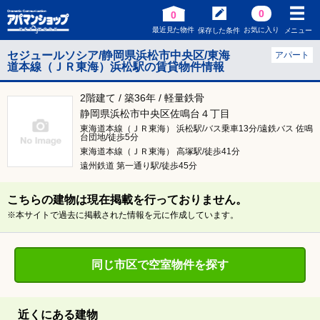
0
0
最近見た物件
お気に入り
保存した条件
メニュー
セジュールソシア/静岡県浜松市中央区/東海
アパート
道本線（ＪＲ東海）浜松駅の賃貸物件情報
2階建て / 築36年 / 軽量鉄骨
静岡県浜松市中央区佐鳴台４丁目
東海道本線（ＪＲ東海） 浜松駅/バス乗車13分/遠鉄バス 佐鳴
台団地/徒歩5分
東海道本線（ＪＲ東海） 高塚駅/徒歩41分
遠州鉄道 第一通り駅/徒歩45分
こちらの建物は現在掲載を行っておりません。
※本サイトで過去に掲載された情報を元に作成しています。
同じ市区で空室物件を探す
近くにある建物