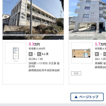
3.3
1.7
万円
万円
管理費:5,000円
管理費:4,
－
1ヶ月
－
敷
礼
敷
20.28㎡
1K
18㎡
1R
浜松駅 バス32分 大正坂 徒
高塚駅 徒
歩3分
静岡県浜
静岡県浜松市中央区和合町
収納