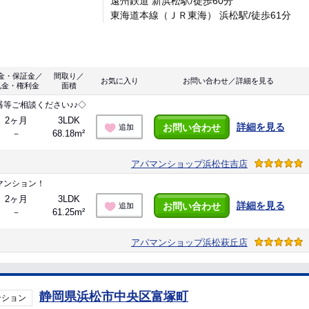
遠州鉄道 新浜松駅/徒歩60分
東海道本線（ＪＲ東海） 浜松駅/徒歩61分
金・保証金／
間取り／
お気に入り
お問い合わせ／詳細を見る
礼金・権利金
面積
等ご相談ください♪♪◇
2ヶ月
3LDK
詳細を見る
お問い合わせ
追加
－
68.18m²
アパマンショップ浜松住吉店
マンション！
2ヶ月
3LDK
詳細を見る
お問い合わせ
追加
－
61.25m²
アパマンショップ浜松萩丘店
静岡県浜松市中央区富塚町
ンション