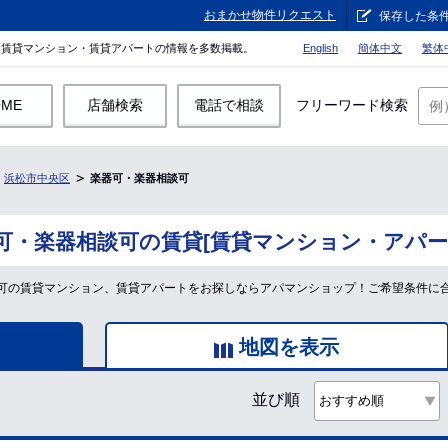
おまかせ物件リクエスト
保存した条
。賃貸マンション・賃貸アパートの情報を多数掲載。
English
簡体中文
繁体
OME
店舗検索
電話で相談
フリーワード検索
浜松市中央区
楽器可・楽器相談可
可・楽器相談可の賃貸[賃貸マンション・アパー
可の賃貸マンション、賃貸アパートをお探しならアパマンショップ！ご希望条件に
地図を表示
並び順