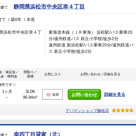
静岡県浜松市中央区幸４丁目
戸建て
建て
/
築0年
/
木造
県浜松市中央区幸４丁
東海道本線（ＪＲ東海） 浜松駅/バス乗車20
分/遠州鉄道バス 萩丘小学校/徒歩2分
遠州鉄道 新浜松駅/バス乗車20分/遠州鉄道バ
ス 萩丘小学校/徒歩2分
金・保証金／
間取り／
お気に入り
お問い合わせ／詳細を見る
礼金・権利金
面積
物件です◇
1ヶ月
3LDK
詳細を見る
お問い合わせ
追加
－
86.94m²
アパマンショップ藤枝店
幸四丁目貸家（北）
戸建て