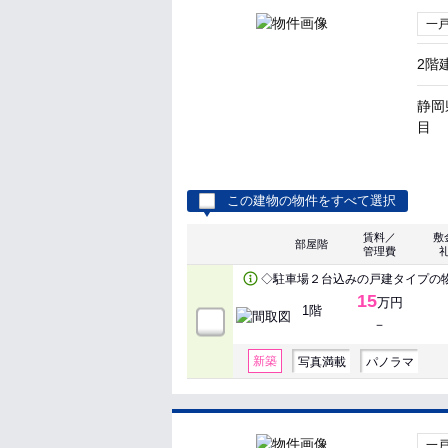
一
2階
静岡
目
この建物の物件をすべて選択
賃料／
敷
部屋階
管理費
◇駐車場２台込みの戸建タイプの
15
万円
1階
－
新築
写真満載
パノラマ
一