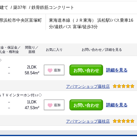
階建て
/
築37年
/
鉄骨鉄筋コンクリート
県浜松市中央区富塚町
東海道本線（ＪＲ東海） 浜松駅/バス乗車16
分/遠鉄バス 富塚/徒歩3分
敷金・保証金／
間取り／
お気に入り
お問い合わせ／詳細を見る
礼金・権利金
面積
◇
－
2LDK
詳細を見る
お問い合わせ
追加
－
58.54m²
アパマンショップ藤枝店
ＴＶインターホン付♪♪◇
－
1LDK
詳細を見る
お問い合わせ
追加
－
47.53m²
アパマンショップ藤枝店