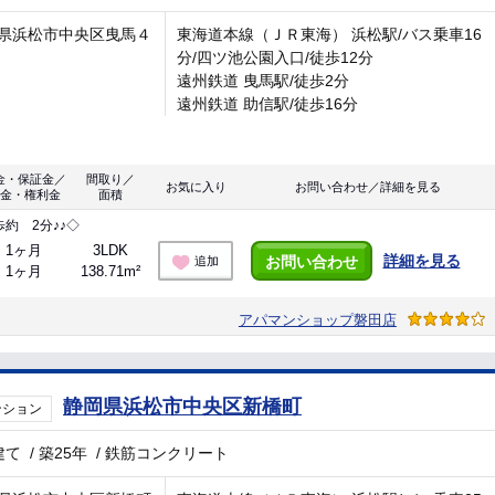
県浜松市中央区曳馬４
東海道本線（ＪＲ東海） 浜松駅/バス乗車16
分/四ツ池公園入口/徒歩12分
遠州鉄道 曳馬駅/徒歩2分
遠州鉄道 助信駅/徒歩16分
金・保証金／
間取り／
お気に入り
お問い合わせ／詳細を見る
金・権利金
面積
約 2分♪♪◇
1ヶ月
3LDK
詳細を見る
お問い合わせ
追加
1ヶ月
138.71m²
アパマンショップ磐田店
静岡県浜松市中央区新橋町
ンション
建て
/
築25年
/
鉄筋コンクリート