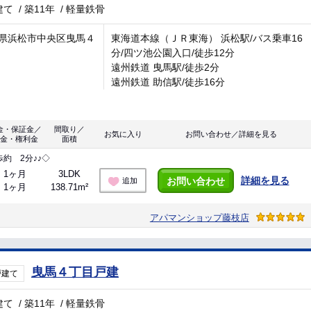
建て
/
築11年
/
軽量鉄骨
県浜松市中央区曳馬４
東海道本線（ＪＲ東海） 浜松駅/バス乗車16
分/四ツ池公園入口/徒歩12分
遠州鉄道 曳馬駅/徒歩2分
遠州鉄道 助信駅/徒歩16分
金・保証金／
間取り／
お気に入り
お問い合わせ／詳細を見る
金・権利金
面積
約 2分♪♪◇
1ヶ月
3LDK
詳細を見る
お問い合わせ
追加
1ヶ月
138.71m²
アパマンショップ藤枝店
曳馬４丁目戸建
戸建て
建て
/
築11年
/
軽量鉄骨