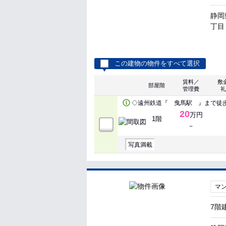
静岡
丁目
この建物の物件をすべて選択
賃料／
敷
部屋階
管理費
礼
◇遠州鉄道『 曳馬駅 』まで徒歩
20
万円
1階
－
写真満載
マ
7階