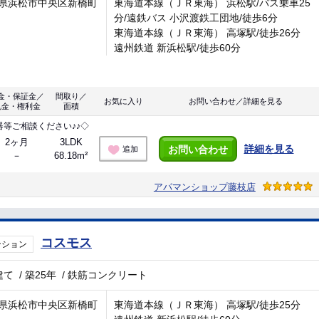
県浜松市中央区新橋町
東海道本線（ＪＲ東海） 浜松駅/バス乗車25
分/遠鉄バス 小沢渡鉄工団地/徒歩6分
東海道本線（ＪＲ東海） 高塚駅/徒歩26分
遠州鉄道 新浜松駅/徒歩60分
金・保証金／
間取り／
お気に入り
お問い合わせ／詳細を見る
礼金・権利金
面積
等ご相談ください♪♪◇
2ヶ月
3LDK
詳細を見る
お問い合わせ
追加
－
68.18m²
アパマンショップ藤枝店
コスモス
ンション
建て
/
築25年
/
鉄筋コンクリート
県浜松市中央区新橋町
東海道本線（ＪＲ東海） 高塚駅/徒歩25分