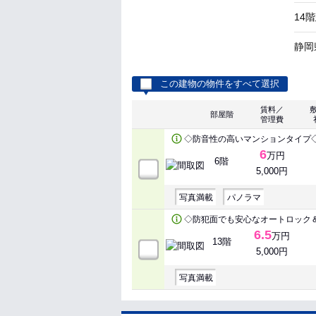
14
静岡
この建物の物件をすべて選択
賃料／
部屋階
管理費
◇防音性の高いマンションタイプ
6
万円
6階
5,000円
写真満載
パノラマ
◇防犯面でも安心なオートロック＆
6.5
万円
13階
5,000円
写真満載