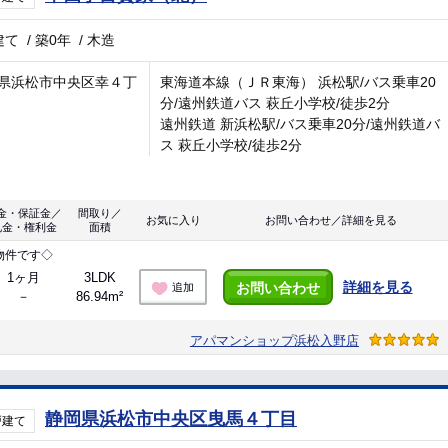
建て
/
築0年
/
木造
県浜松市中央区幸４丁
東海道本線（ＪＲ東海） 浜松駅/バス乗車20
分/遠州鉄道バス 萩丘小学校/徒歩2分
遠州鉄道 新浜松駅/バス乗車20分/遠州鉄道バ
ス 萩丘小学校/徒歩2分
金・保証金／
間取り／
お気に入り
お問い合わせ／詳細を見る
礼金・権利金
面積
物件です◇
1ヶ月
3LDK
詳細を見る
お問い合わせ
追加
－
86.94m²
アパマンショップ浜松入野店
静岡県浜松市中央区曳馬４丁目
戸建て