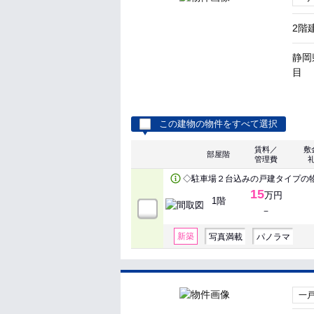
2階
静岡
目
この建物の物件をすべて選択
賃料／
敷
部屋階
管理費
◇駐車場２台込みの戸建タイプの
15
万円
1階
－
新築
写真満載
パノラマ
一