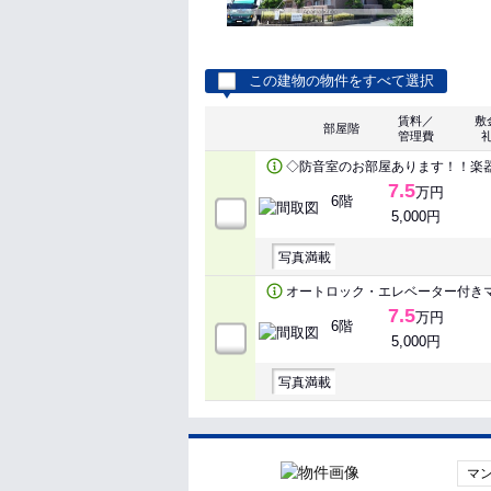
この建物の物件をすべて選択
賃料／
敷
部屋階
管理費
◇防音室のお部屋あります！！楽器
7.5
万円
6階
5,000円
写真満載
オートロック・エレベーター付き
7.5
万円
6階
5,000円
写真満載
マ