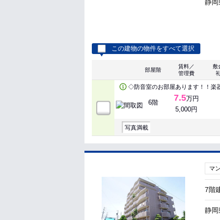
静岡
この建物の物件をすべて選択
賃料／
敷
部屋階
管理費
◇防音室のお部屋あります！！楽器
7.5
万円
6階
5,000円
写真満載
マ
7階
静岡