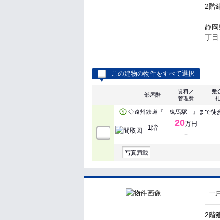
2階
静岡
丁目
この建物の物件をすべて選択
賃料／
敷
部屋階
管理費
礼
◇遠州鉄道『 曳馬駅 』まで徒歩
20
万円
1階
－
写真満載
一
2階