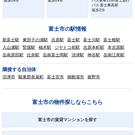
徒歩29分
徒歩29分
バス乗車15分/富士急行
バス 富士東高前
徒歩2分
富士市の駅情報
新富士駅
東田子の浦駅
吉原駅
富士駅
富士川駅
富士根駅
入山瀬駅
竪堀駅
柚木駅
ジヤトコ前駅
吉原本町駅
本吉原駅
岳南原田駅
比奈駅
岳南富士岡駅
須津駅
神谷駅
岳南江尾駅
隣接する自治体
沼津市
駿東郡長泉町
富士宮市
御殿場市
裾野市
富士市の物件探しならこちら
富士市の賃貸マンションを探す