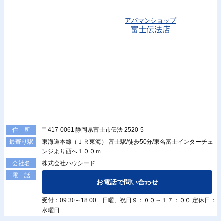
アパマンショップ
富士伝法店
〒417-0061 静岡県富士市伝法 2520-5
住 所
東海道本線（ＪＲ東海） 富士駅/徒歩50分/東名富士インターチェ
最寄り駅
ンジより西へ１００ｍ
株式会社ハウシード
会社名
電 話
お電話で問い合わせ
受付：09:30～18:00 日曜、祝日９：００～１７：００ 定休日：
水曜日