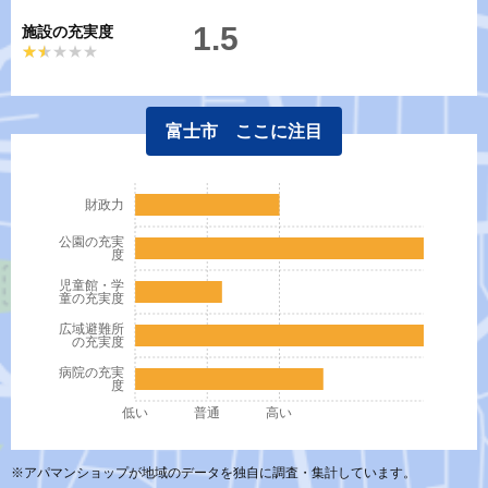
1.5
施設の充実度
★★★★★
★★★★★
富士市 ここに注目
財政力
公園の充実
度
児童館・学
童の充実度
広域避難所
の充実度
病院の充実
度
低い
普通
高い
※アパマンショップが地域のデータを独自に調査・集計しています。