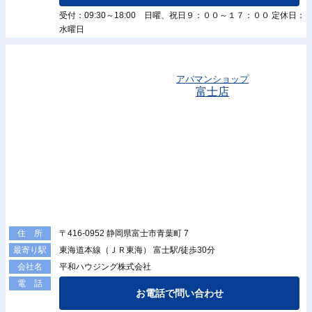
受付：09:30～18:00 日曜、祝日９：００～１７：００ 定休日：
水曜日
アパマンショップ
富士店
〒416-0952 静岡県富士市青葉町 7
住 所
東海道本線（ＪＲ東海） 富士駅/徒歩30分
最寄り駅
平和ハウジング株式会社
会社名
電 話
お電話で問い合わせ