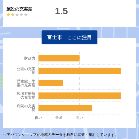
1.5
施設の充実度
★★★★★
★★★★★
富士市 ここに注目
財政力
公園の充実
度
児童館・学
童の充実度
広域避難所
の充実度
病院の充実
度
低い
普通
高い
※アパマンショップが地域のデータを独自に調査・集計しています。