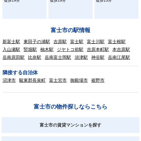
徒歩19分
徒歩19分
徒歩13分
富士市の駅情報
新富士駅
東田子の浦駅
吉原駅
富士駅
富士川駅
富士根駅
入山瀬駅
竪堀駅
柚木駅
ジヤトコ前駅
吉原本町駅
本吉原駅
岳南原田駅
比奈駅
岳南富士岡駅
須津駅
神谷駅
岳南江尾駅
隣接する自治体
沼津市
駿東郡長泉町
富士宮市
御殿場市
裾野市
富士市の物件探しならこちら
富士市の賃貸マンションを探す