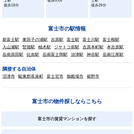
士駅
徒歩35分
士駅
徒歩16分
徒歩26分
富士市の駅情報
新富士駅
東田子の浦駅
吉原駅
富士駅
富士川駅
富士根駅
入山瀬駅
竪堀駅
柚木駅
ジヤトコ前駅
吉原本町駅
本吉原駅
岳南原田駅
比奈駅
岳南富士岡駅
須津駅
神谷駅
岳南江尾駅
隣接する自治体
沼津市
駿東郡長泉町
富士宮市
御殿場市
裾野市
富士市の物件探しならこちら
富士市の賃貸マンションを探す