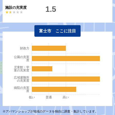
1.5
施設の充実度
★★★★★
★★★★★
富士市 ここに注目
財政力
公園の充実
度
児童館・学
童の充実度
広域避難所
の充実度
病院の充実
度
低い
普通
高い
※アパマンショップが地域のデータを独自に調査・集計しています。