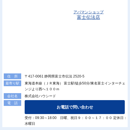
アパマンショップ
富士伝法店
〒417-0061 静岡県富士市伝法 2520-5
住 所
東海道本線（ＪＲ東海） 富士駅/徒歩50分/東名富士インターチェ
最寄り駅
ンジより西へ１００ｍ
株式会社ハウシード
会社名
電 話
お電話で問い合わせ
受付：09:30～18:00 日曜、祝日９：００～１７：００ 定休日：
水曜日