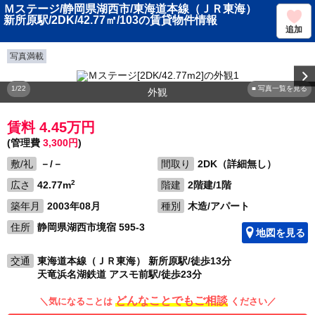
Ｍステージ/静岡県湖西市/東海道本線（ＪＲ東海）
新所原駅/2DK/42.77㎡/103の賃貸物件情報
追加
写真満載
1/22
■ 写真一覧を見る
外観
賃料 4.45万円
(管理費
3,300円
)
敷/礼
－/－
間取り
2DK（詳細無し）
2
広さ
42.77m
階建
2階建/1階
築年月
2003年08月
種別
木造/アパート
住所
静岡県湖西市境宿 595-3
地図を見る
交通
東海道本線（ＪＲ東海） 新所原駅/徒歩13分
天竜浜名湖鉄道 アスモ前駅/徒歩23分
どんなことでもご相談
＼気になることは
ください／