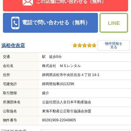
この店舗に問い合わせる（無料）
電話で問い合わせる（無料）
LINE
物件情報を
浜松住吉店
見る
交通
駅 徒歩0分
会社名
株式会社 ＭＳレンタル
住所
静岡県浜松市中央区住吉４丁目 14-1
宅建免許
静岡県知事(4)13296
取引態様
媒介
所属団体名
公益社団法人全日本不動産協会
公取協名
東海不動産公正取引協議会加盟
物件番号
80281909-22049805