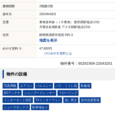
建物階数
2階建/1階
築年月
2003年08月
交通
東海道本線（ＪＲ東海） 新所原駅/徒歩13分
天竜浜名湖鉄道 アスモ前駅/徒歩23分
住所
静岡県湖西市境宿 595-3
地図を表示
めやす賃料 ※
47,800円
(※) めやす賃料とは
物件番号：80281909-22043201
物件の設備
写真満載
エアコン
バルコニー
バス・トイレ別
駐輪場
BSアンテナ
シャンプードレッサー
フローリング
インターネット対応
TVインターフォン
追い焚き
室内洗濯置場
シューズボックス
駐車場あり