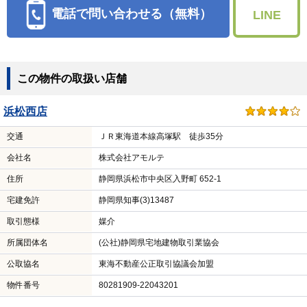
電話で問い合わせる（無料）
LINE
この物件の取扱い店舗
浜松西店
交通
ＪＲ東海道本線高塚駅 徒歩35分
会社名
株式会社アモルテ
住所
静岡県浜松市中央区入野町 652-1
宅建免許
静岡県知事(3)13487
取引態様
媒介
所属団体名
(公社)静岡県宅地建物取引業協会
公取協名
東海不動産公正取引協議会加盟
物件番号
80281909-22043201