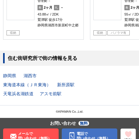
管理費:－
管理費:－
2ヶ月
－
2ヶ
敷
礼
敷
43.88㎡
2DK
55㎡
2D
鷲津駅 徒歩17分
鷲津駅 徒
静岡県湖西市新居町中之郷
静岡県湖
収納
収納
パノラマ有
住む街研究所で街の情報を見る
静岡県
湖西市
東海道本線（ＪＲ東海）
新所原駅
天竜浜名湖鉄道
アスモ前駅
©APAMAN Co.,Ltd.
お問い合わせ
無料
メールで
電話で
問い合わせ（無料）
問い合わせ（無料）