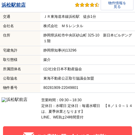
物件情報を
浜松駅前店
見る
交通
ＪＲ東海道本線浜松駅 徒歩1分
会社名
株式会社 ＭＳレンタル
住所
静岡県浜松市中央区砂山町 325-10 新日本ビルヂング
１階
宅建免許
静岡県知事(4)13296
取引態様
媒介
所属団体名
(公社)全日本不動産協会
公取協名
東海不動産公正取引協議会加盟
物件番号
80281909-22049801
営業時間：09:30～18:30
定休日：水曜日 定休日：毎週水曜日 【８／１０～１４
は、夏季休業となります】
LINE、WEBは24時間受付