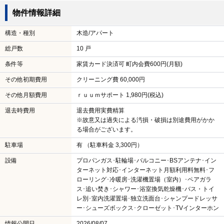
物件情報詳細
構造・種別
木造/アパート
総戸数
10 戸
条件等
家賃カード決済可 町内会費600円(月額)
その他初期費用
クリーニング費 60,000円
その他月額費用
ｒｕｕｍサポート 1,980円(税込)
退去時費用
退去費用実費精算
※故意又は過失による汚損・破損は別途費用がかか
る場合がございます。
駐車場
有 （駐車料金 3,300円）
設備
プロパンガス･駐輪場･バルコニー･BSアンテナ･イン
ターネット対応･インターネット月額利用料無料･フ
ローリング･冷暖房･洗濯機置場（室内）･ペアガラ
ス･追い焚き･シャワー･浴室換気乾燥機･バス・トイ
レ別･室内洗濯置場･独立洗面台･シャンプードレッサ
ー･シューズボックス･クローゼット･TVインターホン
情報公開日
2026/08/07