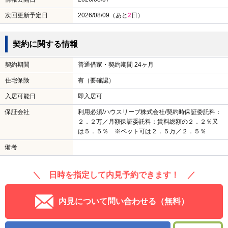
次回更新予定日
2026/08/09（あと
2
日）
契約に関する情報
契約期間
普通借家・契約期間 24ヶ月
住宅保険
有（要確認）
入居可能日
即入居可
保証会社
利用必須/ハウスリーブ株式会社/契約時保証委託料：
２．２万／月額保証委託料：賃料総額の２．２％又
は５．５％ ※ペット可は２．５万／２．５％
備考
＼ 日時を指定して内見予約できます！ ／
内見について問い合わせる（無料）