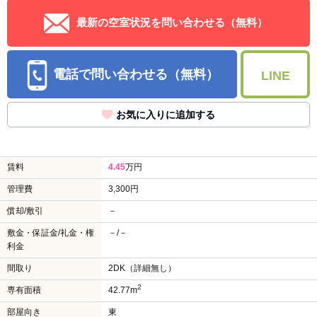
最新の空室状況を問い合わせる（無料）
電話で問い合わせる（無料）
LINE
お気に入りに追加する
賃料
4.45
万円
管理費
3,300円
償却/敷引
－
敷金・保証金/礼金・権
－/－
利金
間取り
2DK（詳細無し）
2
専有面積
42.77m
部屋向き
東