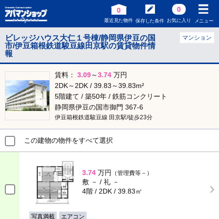
0
0
最近見た物件
お気に入り
保存した条件
メニュー
ビレッジハウス大仁１号棟/静岡県伊豆の国
マンション
市/伊豆箱根鉄道駿豆線田京駅の賃貸物件情
報
賃料：
3.09
～
3.74
万円
2DK～2DK / 39.83～39.83m²
5階建て / 築50年 / 鉄筋コンクリート
静岡県伊豆の国市御門 367-6
伊豆箱根鉄道駿豆線 田京駅/徒歩23分
この建物の物件をすべて選択
3.74
万円
（管理費等－）
敷 － / 礼 －
4階 / 2DK / 39.83㎡
写真満載
エアコン