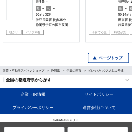
管理費:－
管理費:4,
－
－
－
敷
礼
敷
50㎡
3DK
50.14㎡
伊豆長岡駅 徒歩35分
田京駅 徒
静岡県伊豆の国市長岡
静岡県伊
暖かい
パノラマ有
子育て応援
料理が楽
賃貸・不動産アパマンショップ
静岡県
伊豆の国市
ビレッジハウス大仁１号棟
全国の都道府県から探す
企業・IR情報
サイトポリシー
プライバシーポリシー
運営会社について
©APAMAN Co.,Ltd.