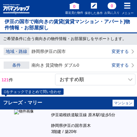
0
0
最近見た物件
お気に入り
保存した条件
メニュー
伊豆の国市で南向きの賃貸[賃貸マンション・アパート]物
件情報・お部屋探し
ご希望条件に合う南向きの物件情報・お部屋探しをサポートします。
地域・路線
静岡県伊豆の国市
変更する
条件
南向き 賃貸物件 ダブル0
変更する
121
件
□をチェックでまとめて問い合わせ
フレーズ・マリー
マンション
伊豆箱根鉄道駿豆線 原木駅/徒歩5分
静岡県伊豆の国市原木
3階建 / 築20年