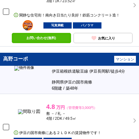
3階 / 1K / 23.52㎡
閑静な住宅街！南向き日当たり良好！鉄筋コンクリート造！
ポンタ
部屋
写真満載
パノラマ
お問い合わせ(無料)
お気に入り
高野コーポ
マンション
伊豆箱根鉄道駿豆線 伊豆長岡駅/徒歩4分
静岡県伊豆の国市南條
6階建 / 築48年
4.8
万円
（管理費等3,000円）
敷 － / 礼 －
4階 / 2DK / 49.5㎡
伊豆の国市南條にある２ＬＤＫの賃貸物件です！