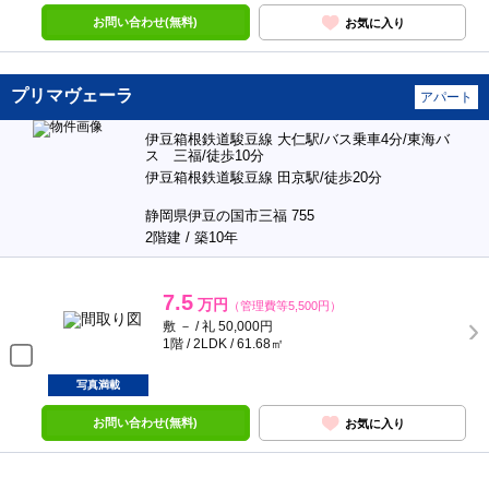
お問い合わせ(無料)
お気に入り
プリマヴェーラ
アパート
伊豆箱根鉄道駿豆線 大仁駅/バス乗車4分/東海バ
ス 三福/徒歩10分
伊豆箱根鉄道駿豆線 田京駅/徒歩20分
静岡県伊豆の国市三福 755
2階建 / 築10年
7.5
万円
（管理費等5,500円）
敷 － / 礼 50,000円
1階 / 2LDK / 61.68㎡
写真満載
お問い合わせ(無料)
お気に入り