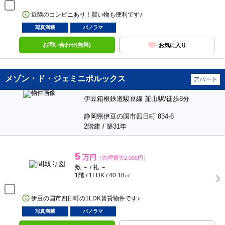
近隣のコンビニあり！買い物も便利です♪
写真満載
パノラマ
お問い合わせ(無料)
お気に入り
メゾン・ド・ジェミニポルックス
アパート
伊豆箱根鉄道駿豆線 韮山駅/徒歩8分
静岡県伊豆の国市四日町 834-6
2階建 / 築31年
5
万円
（管理費等2,000円）
敷 － / 礼 －
1階 / 1LDK / 40.18㎡
伊豆の国市四日町の1LDK賃貸物件です♪
写真満載
パノラマ