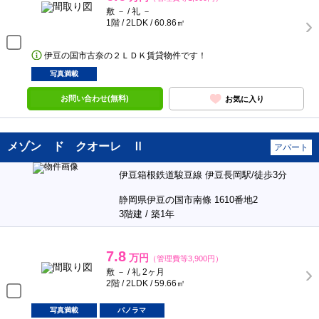
敷 － / 礼 －
1階 / 2LDK / 60.86㎡
伊豆の国市古奈の２ＬＤＫ賃貸物件です！
写真満載
お問い合わせ(無料)
お気に入り
メゾン ド クオーレ Ⅱ
アパート
伊豆箱根鉄道駿豆線 伊豆長岡駅/徒歩3分
静岡県伊豆の国市南條 1610番地2
3階建 / 築1年
7.8
万円
（管理費等3,900円）
敷 － / 礼 2ヶ月
2階 / 2LDK / 59.66㎡
写真満載
パノラマ