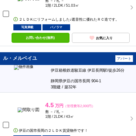
敷 － / 礼 －
1階 / 2LDK / 51.03㎡
２ＬＤＫにリフォームしました♪遮音性に優れたＲＣ造です。
写真満載
パノラマ
お問い合わせ(無料)
お気に入り
ル・メルベイユ
アパート
伊豆箱根鉄道駿豆線 伊豆長岡駅/徒歩26分
静岡県伊豆の国市長岡 904-1
3階建 / 築32年
4.5
万円
（管理費等2,000円）
敷 － / 礼 －
1階 / 2LDK / 43㎡
伊豆の国市長岡の２ＬＤＫ賃貸物件です！