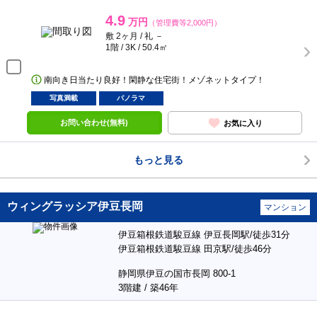
4.9
万円
（管理費等2,000円）
敷 2ヶ月 / 礼 －
1階 / 3K / 50.4㎡
南向き日当たり良好！閑静な住宅街！メゾネットタイプ！
写真満載
パノラマ
お問い合わせ(無料)
お気に入り
もっと見る
ウィングラッシア伊豆長岡
マンション
伊豆箱根鉄道駿豆線 伊豆長岡駅/徒歩31分
伊豆箱根鉄道駿豆線 田京駅/徒歩46分
静岡県伊豆の国市長岡 800-1
3階建 / 築46年