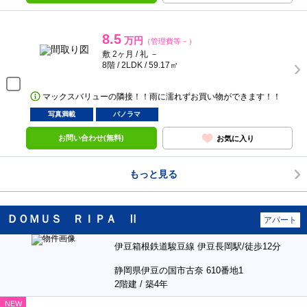
8.5
万円
（管理費等－）
敷 2ヶ月 / 礼 －
8階 / 2LDK / 59.17㎡
マックスバリューの隣接！！雨に濡れずお買い物ができます！！
写真満載
パノラマ
お問い合わせ(無料)
お気に入り
もっと見る
ＤＯＭＵＳ ＲＩＰＡ Ⅱ
アパート
伊豆箱根鉄道駿豆線 伊豆長岡駅/徒歩12分
静岡県伊豆の国市古奈 610番地1
2階建 / 築4年
NEW