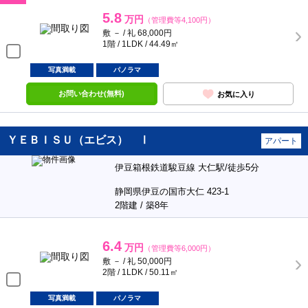
5.8
万円
（管理費等4,100円）
敷 － / 礼 68,000円
1階 / 1LDK / 44.49㎡
写真満載
パノラマ
お問い合わせ(無料)
お気に入り
ＹＥＢＩＳＵ（エビス） Ⅰ
アパート
伊豆箱根鉄道駿豆線 大仁駅/徒歩5分
静岡県伊豆の国市大仁 423-1
2階建 / 築8年
6.4
万円
（管理費等6,000円）
敷 － / 礼 50,000円
2階 / 1LDK / 50.11㎡
写真満載
パノラマ