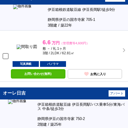
伊豆箱根鉄道駿豆線 伊豆長岡駅/徒歩9分
静岡県伊豆の国市寺家 705-1
3階建 / 築22年
6.6
万円
（管理費等4,600円）
敷 － / 礼 1ヶ月
3階 / 2LDK / 62.81㎡
写真満載
パノラマ
お問い合わせ(無料)
お気に入り
オーレ日吉
アパート
伊豆箱根鉄道駿豆線 伊豆長岡駅/バス乗車5分/東海バ
ス 中条/徒歩3分
静岡県伊豆の国市寺家 750-2
2階建 / 築25年