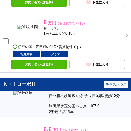
お問い合わせ(無料)
お気に入り
5
万円
（管理費等2,000円）
敷 － / 礼 －
1階 / 1LDK / 40.18㎡
伊豆の国市四日町の1LDK賃貸物件です♪
写真満載
パノラマ
お問い合わせ(無料)
お気に入り
Ｋ・ＩコーポⅡ
テラスハウス
伊豆箱根鉄道駿豆線 伊豆長岡駅/徒歩13分
静岡県伊豆の国市古奈 1107-6
2階建 / 築13年
6.6
万円
（管理費等1,000円）