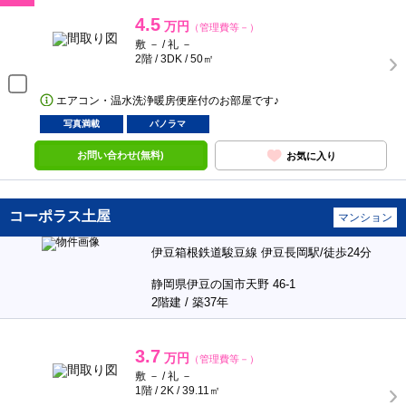
4.5
万円
（管理費等－）
敷 － / 礼 －
2階 / 3DK / 50㎡
エアコン・温水洗浄暖房便座付のお部屋です♪
写真満載
パノラマ
お問い合わせ(無料)
お気に入り
コーポラス土屋
マンション
伊豆箱根鉄道駿豆線 伊豆長岡駅/徒歩24分
静岡県伊豆の国市天野 46-1
2階建 / 築37年
3.7
万円
（管理費等－）
敷 － / 礼 －
1階 / 2K / 39.11㎡