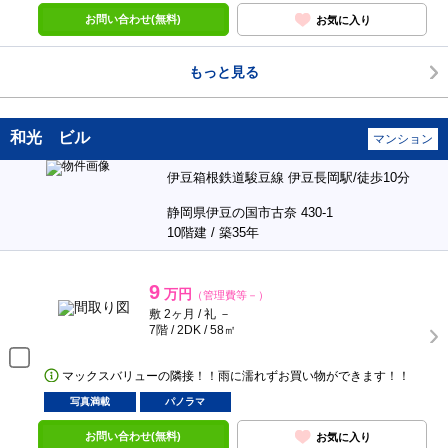
お問い合わせ(無料)
お気に入り
もっと見る
和光 ビル
マンション
伊豆箱根鉄道駿豆線 伊豆長岡駅/徒歩10分
静岡県伊豆の国市古奈 430-1
10階建 / 築35年
9
万円
（管理費等－）
敷 2ヶ月 / 礼 －
7階 / 2DK / 58㎡
マックスバリューの隣接！！雨に濡れずお買い物ができます！！
写真満載
パノラマ
お問い合わせ(無料)
お気に入り