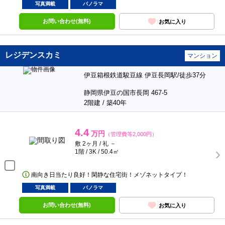
写真満載
パノラマ
お問い合わせ(無料)
お気に入り
レジデンスカミ
マンション
伊豆箱根鉄道駿豆線 伊豆長岡駅/徒歩37分
静岡県伊豆の国市長岡 467-5
2階建 / 築40年
4.4
万円
（管理費等2,000円）
敷 2ヶ月 / 礼 －
1階 / 3K / 50.4㎡
南向き日当たり良好！閑静な住宅街！メゾネットタイプ！
写真満載
パノラマ
お問い合わせ(無料)
お気に入り