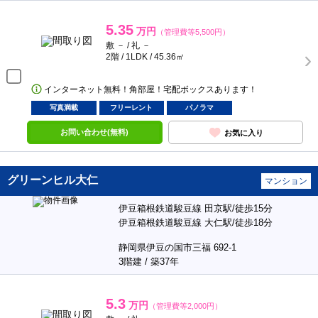
5.35
万円
（管理費等5,500円）
敷 － / 礼 －
2階 / 1LDK / 45.36㎡
インターネット無料！角部屋！宅配ボックスあります！
写真満載
フリーレント
パノラマ
お問い合わせ(無料)
お気に入り
グリーンヒル大仁
マンション
伊豆箱根鉄道駿豆線 田京駅/徒歩15分
伊豆箱根鉄道駿豆線 大仁駅/徒歩18分
静岡県伊豆の国市三福 692-1
3階建 / 築37年
5.3
万円
（管理費等2,000円）