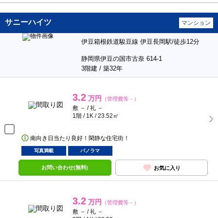
サニーハイツ
マンション
伊豆箱根鉄道駿豆線 伊豆長岡駅/徒歩12分
静岡県伊豆の国市古奈 614-1
3階建 / 築32年
3.2
万円
（管理費等－）
敷 － / 礼 －
1階 / 1K / 23.52㎡
南向き日当たり良好！閑静な住宅街！
写真満載
パノラマ
お問い合わせ(無料)
お気に入り
3.2
万円
（管理費等－）
敷 － / 礼 －