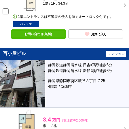
1階 / 1R / 34.3㎡
1階エントランスは不審者の侵入を防ぐオートロック付です。
パノラマ
お問い合わせ(無料)
お気に入り
百小屋ビル
マンション
静岡鉄道静岡清水線 日吉町駅/徒歩6分
静岡鉄道静岡清水線 新静岡駅/徒歩8分
静岡県静岡市葵区鷹匠３丁目 7-25
4階建 / 築38年
3.4
万円
（管理費等2,000円）
敷 － / 礼 －