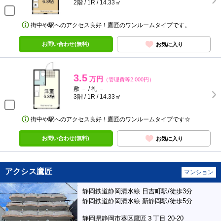
2階 / 1R / 14.33㎡
街中や駅へのアクセス良好！鷹匠のワンルームタイプです。
お問い合わせ(無料)
お気に入り
3.5
万円
（管理費等2,000円）
敷 － / 礼 －
3階 / 1R / 14.33㎡
街中や駅へのアクセス良好！鷹匠のワンルームタイプです☆
お問い合わせ(無料)
お気に入り
アクシス鷹匠
マンション
静岡鉄道静岡清水線 日吉町駅/徒歩3分
静岡鉄道静岡清水線 新静岡駅/徒歩5分
静岡県静岡市葵区鷹匠３丁目 20-20