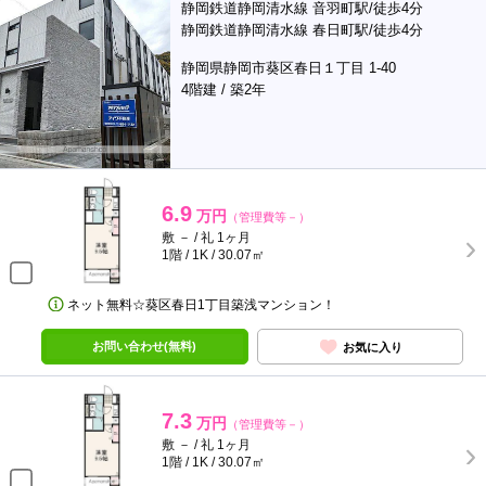
静岡鉄道静岡清水線 音羽町駅/徒歩4分
静岡鉄道静岡清水線 春日町駅/徒歩4分
静岡県静岡市葵区春日１丁目 1-40
4階建 / 築2年
6.9
万円
（管理費等－）
敷 － / 礼 1ヶ月
1階 / 1K / 30.07㎡
ネット無料☆葵区春日1丁目築浅マンション！
お問い合わせ(無料)
お気に入り
7.3
万円
（管理費等－）
敷 － / 礼 1ヶ月
1階 / 1K / 30.07㎡