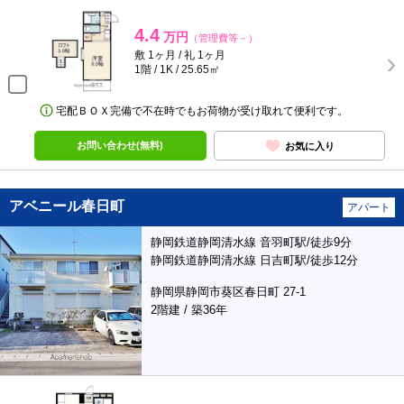
4.4
万円
（管理費等－）
敷 1ヶ月 / 礼 1ヶ月
1階 / 1K / 25.65㎡
宅配ＢＯＸ完備で不在時でもお荷物が受け取れて便利です。
お問い合わせ(無料)
お気に入り
アベニール春日町
アパート
静岡鉄道静岡清水線 音羽町駅/徒歩9分
静岡鉄道静岡清水線 日吉町駅/徒歩12分
静岡県静岡市葵区春日町 27-1
2階建 / 築36年