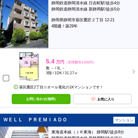
静岡鉄道静岡清水線 日吉町駅/徒歩4分
静岡鉄道静岡清水線 新静岡駅/徒歩5分
静岡県静岡市葵区鷹匠２丁目 12-21
4階建 / 築29年
5.4
万円
（管理費等3,000円）
敷 － / 礼 －
3階 / 1DK / 31.27㎡
葵区鷹匠2丁目☆オール電化の1Kマンションです！
お問い合わせ(無料)
お気に入り
ＷＥＬＬ ＰＲＥＭＩＡＤＯ
マンション
東海道本線（ＪＲ東海） 静岡駅/徒歩8分