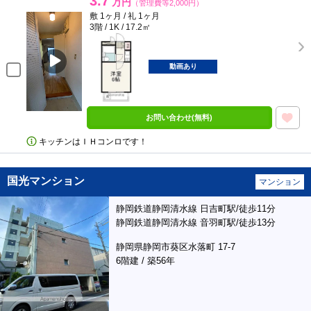
3.7
万円
（管理費等2,000円）
敷 1ヶ月 / 礼 1ヶ月
3階 / 1K / 17.2㎡
動画あり
お問い合わせ(無料)
キッチンはＩＨコンロです！
国光マンション
マンション
静岡鉄道静岡清水線 日吉町駅/徒歩11分
静岡鉄道静岡清水線 音羽町駅/徒歩13分
静岡県静岡市葵区水落町 17-7
6階建 / 築56年