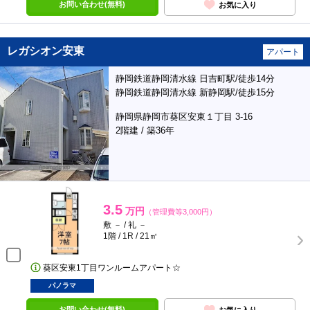
お問い合わせ(無料)
お気に入り
レガシオン安東
アパート
静岡鉄道静岡清水線 日吉町駅/徒歩14分
静岡鉄道静岡清水線 新静岡駅/徒歩15分
静岡県静岡市葵区安東１丁目 3-16
2階建 / 築36年
3.5
万円
（管理費等3,000円）
敷 － / 礼 －
1階 / 1R / 21㎡
葵区安東1丁目ワンルームアパート☆
パノラマ
お問い合わせ(無料)
お気に入り