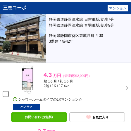
三恵コーポ
マンション
静岡鉄道静岡清水線 日吉町駅/徒歩7分
静岡鉄道静岡清水線 音羽町駅/徒歩9分
静岡県静岡市葵区東鷹匠町 4-30
3階建 / 築42年
4.3
万円
（管理費等2,000円）
敷 1ヶ月 / 礼 1ヶ月
2階 / 1K / 17.4㎡
シャワールームタイプの1Kマンション☆
パノラマ
お問い合わせ(無料)
お気に入り