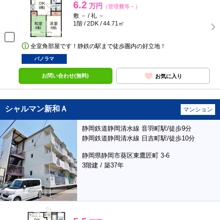
6.2
万円
（管理費等－）
敷 － / 礼 －
1階 / 2DK / 44.71㎡
全室角部屋です！静鉄の駅まで徒歩圏内の好立地！
パノラマ
お問い合わせ(無料)
お気に入り
シャルマン新和Ａ
マンション
静岡鉄道静岡清水線 音羽町駅/徒歩9分
静岡鉄道静岡清水線 日吉町駅/徒歩10分
静岡県静岡市葵区東鷹匠町 3-6
3階建 / 築37年