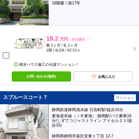
16階建 / 築17年
19.2
万円
（管理費等－）
敷 2ヶ月 / 礼 1ヶ月
2階 / 4LDK / 92.51㎡
積水ハウス施工の分譲マンション！
お問い合わせ(無料)
お気に入り
スプルースコート７
マンション
静岡鉄道静岡清水線 日吉町駅/徒歩15分
東海道本線（ＪＲ東海） 静岡駅/バス乗車19
分/しずてつジャストライン アイセル２１/徒
歩3分
静岡県静岡市葵区安東１丁目 12-7