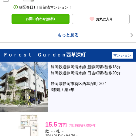
葵区春日1丁目築浅マンション！
お問い合わせ(無料)
お気に入り
もっと見る
Ｆｏｒｅｓｔ Ｇａｒｄｅｎ西草深町
マンション
静岡鉄道静岡清水線 新静岡駅/徒歩18分
静岡鉄道静岡清水線 日吉町駅/徒歩20分
静岡県静岡市葵区西草深町 30-1
3階建 / 築7年
15.5
万円
（管理費等7,000円）
敷 － / 礼 －