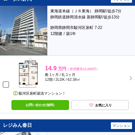
東海道本線（ＪＲ東海） 静岡駅/徒歩7分
静岡鉄道静岡清水線 新静岡駅/徒歩13分
静岡県静岡市駿河区泉町 7-22
12階建 / 築1年
14.9
万円
（管理費等10,000円）
敷 1ヶ月 / 礼 1ヶ月
12階 / 2LDK / 62.38㎡
駿河区泉町築浅マンション！
お問い合わせ(無料)
お気に入り
レジみん春日
マンション