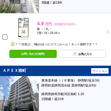
3階建 / 築19年
4.9
万円
（管理費等3,000円）
敷 － / 礼 －
1階 / 1K / 28.44㎡
＊＊洋室11．5帖のゆったりワンルーム！ネット無料です＊＊
お問い合わせ(無料)
お気に入り
ＡＰＥＸ南町
マンション
東海道本線（ＪＲ東海） 静岡駅/徒歩3分
静岡鉄道静岡清水線 新静岡駅/徒歩9分
静岡県静岡市駿河区南町 1-20
10階建 / 築21年