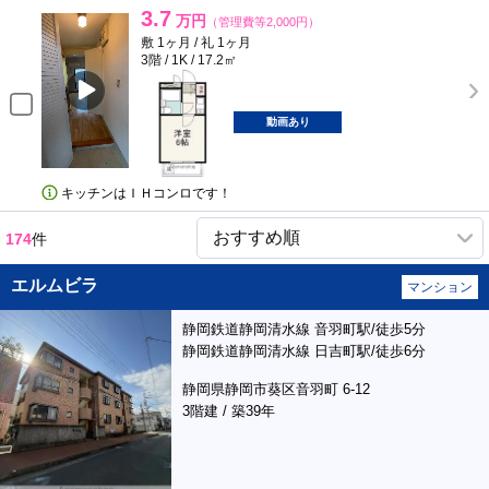
3.7
万円
（管理費等2,000円）
敷 1ヶ月 / 礼 1ヶ月
3階 / 1K / 17.2㎡
動画あり
キッチンはＩＨコンロです！
174
件
エルムビラ
マンション
静岡鉄道静岡清水線 音羽町駅/徒歩5分
静岡鉄道静岡清水線 日吉町駅/徒歩6分
静岡県静岡市葵区音羽町 6-12
3階建 / 築39年