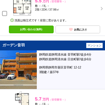
5.5
万円
（管理費等－）
敷 － / 礼 －
2階 / 2DK / 37.98㎡
洗面は独立式です！浴室に窓があります。
お問い合わせ(無料)
お気に入り
ガーデン音羽
マンション
静岡鉄道静岡清水線 音羽町駅/徒歩4分
静岡鉄道静岡清水線 日吉町駅/徒歩6分
静岡県静岡市葵区音羽町 12-12
3階建 / 築37年
5.7
万円
（管理費等－）
敷 － / 礼 －