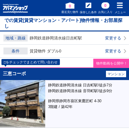
0
0
最近見た物件
お気に入り
保存した条件
メニュー
での賃貸[賃貸マンション・アパート]物件情報・お部屋探
し
地域・路線
静岡鉄道静岡清水線日吉町駅
変更する
条件
賃貸物件 ダブル0
変更する
□をチェックでまとめて問い合わせ
物件動画を公開中！
三恵コーポ
マンション
静岡鉄道静岡清水線 日吉町駅/徒歩7分
静岡鉄道静岡清水線 音羽町駅/徒歩9分
静岡県静岡市葵区東鷹匠町 4-30
3階建 / 築42年