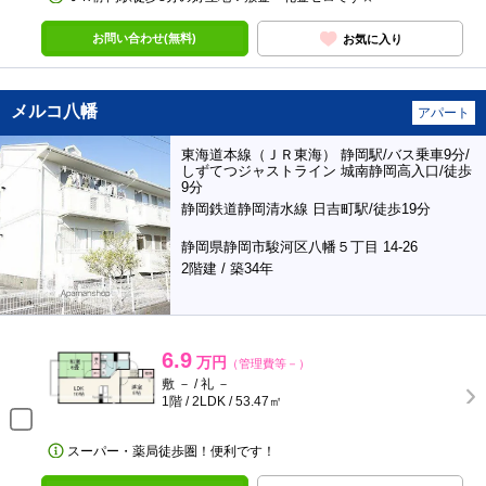
お問い合わせ(無料)
お気に入り
メルコ八幡
アパート
東海道本線（ＪＲ東海） 静岡駅/バス乗車9分/
しずてつジャストライン 城南静岡高入口/徒歩
9分
静岡鉄道静岡清水線 日吉町駅/徒歩19分
静岡県静岡市駿河区八幡５丁目 14-26
2階建 / 築34年
6.9
万円
（管理費等－）
敷 － / 礼 －
1階 / 2LDK / 53.47㎡
スーパー・薬局徒歩圏！便利です！