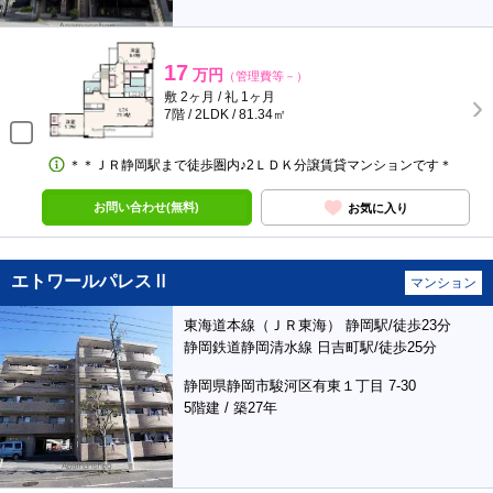
17
万円
（管理費等－）
敷 2ヶ月 / 礼 1ヶ月
7階 / 2LDK / 81.34㎡
＊＊ＪＲ静岡駅まで徒歩圏内♪2ＬＤＫ分譲賃貸マンションです＊
お問い合わせ(無料)
お気に入り
エトワールパレスⅡ
マンション
東海道本線（ＪＲ東海） 静岡駅/徒歩23分
静岡鉄道静岡清水線 日吉町駅/徒歩25分
静岡県静岡市駿河区有東１丁目 7-30
5階建 / 築27年