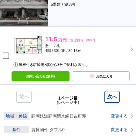
6階建 / 築39年
11.5
万円
（管理費等5,000円）
敷 － / 礼 －
4階 / 3SLDK / 89.13㎡
屋根付き駐輪場×駅から3分で便利な暮らし
お問い合わせ(無料)
お気に入り
前へ
次へ
1ページ目
(6ページ中)
地域・路線
静岡鉄道静岡清水線日吉町駅
変更する
条件
賃貸物件 ダブル0
変更する