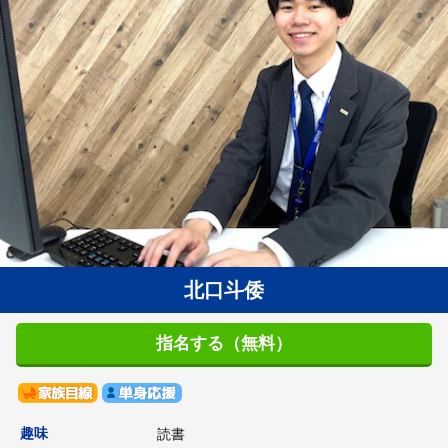
北口斗倭
指名する（無料）
趣味
読書