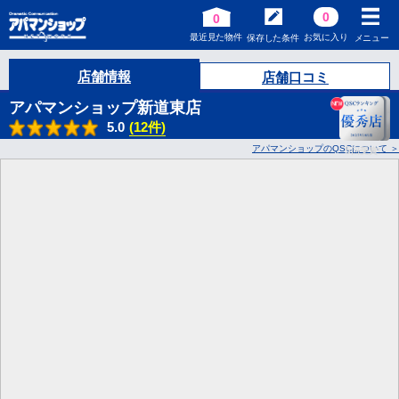
0
0
最近見た物件
お気に入り
保存した条件
メニュー
店舗情報
店舗口コミ
アパマンショップ新道東店
5.0
(12件)
アパマンショップのQSCについて
5
回受賞!