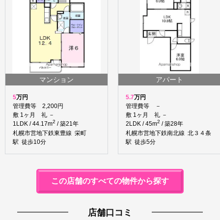
マンション
アパート
5
万円
5.7
万円
管理費等 2,200円
管理費等 －
敷 1ヶ月 礼 －
敷 1ヶ月 礼 －
2
2
1LDK / 44.17m
/ 築21年
2LDK / 45m
/ 築28年
札幌市営地下鉄東豊線 栄町
札幌市営地下鉄南北線 北３４条
駅 徒歩10分
駅 徒歩5分
この店舗のすべての物件から探す
店舗口コミ