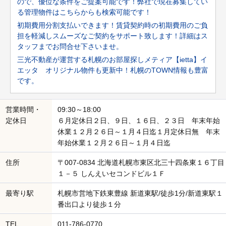
ので、優位な条件をご提案可能です！弊社で現在募集してい
る管理物件はこちらからも検索可能です！
初期費用分割支払いできます！賃貸契約時の初期費用のご負
担を軽減しスムーズなご契約をサポート致します！詳細はス
タッフまでお問合せ下さいませ。
三光不動産が運営する札幌のお部屋探しメティア【ietta】イ
エッタ オリジナル物件も更新中！札幌のTOWN情報も豊富
です。
営業時間・
09:30～18:00
定休日
６月定休日２日、９日、１６日、２３日 年末年始
休業１２月２６日～１月４日迄１月定休日無 年末
年始休業１２月２６日～１月４日迄
住所
〒007-0834 北海道札幌市東区北三十四条東１６丁目
１－５ しんえいセコンドビル１Ｆ
最寄り駅
札幌市営地下鉄東豊線 新道東駅/徒歩1分/新道東駅１
番出口より徒歩１分
TEL
011-786-0770