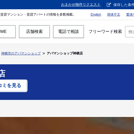
おまかせ物件リクエスト
保存した条
。賃貸マンション・賃貸アパートの情報を多数掲載。
English
簡体中文
繁体
OME
店舗検索
電話で相談
フリーワード検索
神栖市のアパマンショップ
アパマンショップ神栖店
店
コミを見る