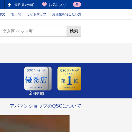
0
件
最近見た物件
お気に入り
中文
한국어
サイトマップ
お部屋を貸したい方
検索
2
回受賞!
アパマンショップのQSCについて