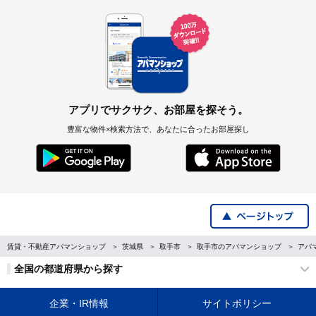
アプリでサクサク、お部屋を探そう。
豊富な物件×検索方法で、あなたに合ったお部屋探し
賃貸・不動産アパマンショップ
茨城県
取手市
取手市のアパマンショップ
アパ
全国の都道府県から探す
企業・IR情報
サイトポリシー