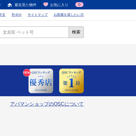
0
件
最近見た物件
お気に入り
中文
한국어
サイトマップ
お部屋を貸したい方
検索
アパマンショップのQSCについて