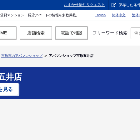
おまかせ物件リクエスト
保存した条
。賃貸マンション・賃貸アパートの情報を多数掲載。
English
簡体中文
繁体
OME
店舗検索
電話で相談
フリーワード検索
市原市のアパマンショップ
アパマンショップ市原五井店
五井店
を見る