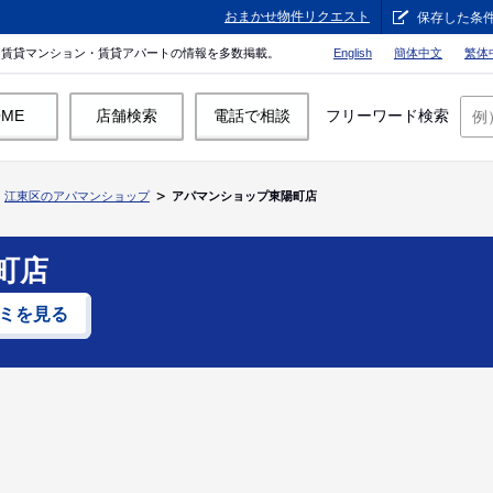
おまかせ物件リクエスト
保存した条
。賃貸マンション・賃貸アパートの情報を多数掲載。
English
簡体中文
繁体
OME
店舗検索
電話で相談
フリーワード検索
江東区のアパマンショップ
アパマンショップ東陽町店
町店
ミを見る