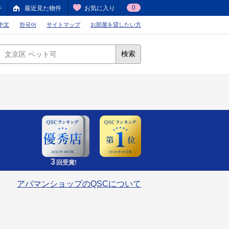
0
件
最近見た物件
お気に入り
中文
한국어
サイトマップ
お部屋を貸したい方
検索
3
回受賞!
アパマンショップのQSCについて