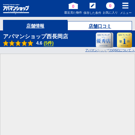
0
0
最近見た物件
お気に入り
保存した条件
メニュー
店舗情報
店舗口コミ
アパマンショップ西長岡店
4.6
(5件)
アパマンショップのQSCについて
2
回受賞!