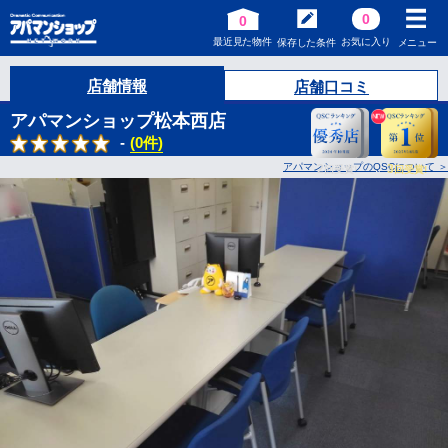
0
0
最近見た物件
お気に入り
保存した条件
メニュー
店舗情報
店舗口コミ
アパマンショップ松本西店
-
(0件)
アパマンショップのQSCについて
2
3
回受賞!
回受賞!